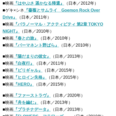
■映画
『はやぶさ 遥かなる帰還』
（日本／2012年）
■ゲキ×シネ
『薔薇とサムライ Goemon Rock Over
Drive』
（日本／2011年）
■映画
『パラノーマル・アクティビティ 第2章 TOKYO
NIGHT』
（日本／2010年）
■映画
『春との旅』
（日本／2010年）
■映画
『パーマネント野ばら』
（日本／2010年）
■映画
『陽だまりの彼女』
（日本／2013年）
■映画
『白夜行』
（日本／2011年）
■映画
『ビリギャル』
（日本／2015年）
■映画
『ヒロイン失格』
（日本／2015年）
■映画
『HERO』
（日本／2015年）
■映画
『ファーストラヴ』
（日本／2020年）
■映画
『舟を編む』
（日本／2013年）
■映画
『プラチナデータ』
（日本／2013年）