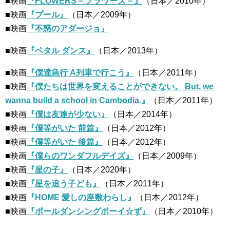
■映画
『FLOWERS－フラワーズ－』
（日本／2010年）
■映画
『プール』
（日本／2009年）
■映画
『不惑のアダージョ』
■映画
『ペタル ダンス』
（日本／2013年）
■映画
『僕達急行 A列車で行こう』
（日本／2011年）
■映画
『僕たちは世界を変えることができない。 But, we
wanna build a school in Cambodia.』
（日本／2011年）
■映画
『僕は友達が少ない』
（日本／2014年）
■映画
『僕等がいた 前篇』
（日本／2012年）
■映画
『僕等がいた 後篇』
（日本／2012年）
■映画
『僕らのワンダフルデイズ』
（日本／2009年）
■映画
『星の子』
（日本／2020年）
■映画
『星を追う子ども』
（日本／2011年）
■映画
『HOME 愛しの座敷わらし』
（日本／2012年）
■映画
『ポールダンシングボーイ☆ず』
（日本／2010年）