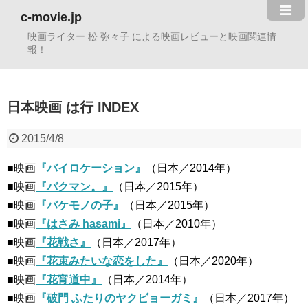
c-movie.jp
映画ライター 松 弥々子 による映画レビューと映画関連情
報！
日本映画 は行 INDEX
2015/4/8
■映画
『バイロケーション』
（日本／2014年）
■映画
『バクマン。』
（日本／2015年）
■映画
『バケモノの子』
（日本／2015年）
■映画
『はさみ hasami』
（日本／2010年）
■映画
『花戦さ』
（日本／2017年）
■映画
『花束みたいな恋をした』
（日本／2020年）
■映画
『花宵道中』
（日本／2014年）
■映画
『破門 ふたりのヤクビョーガミ』
（日本／2017年）