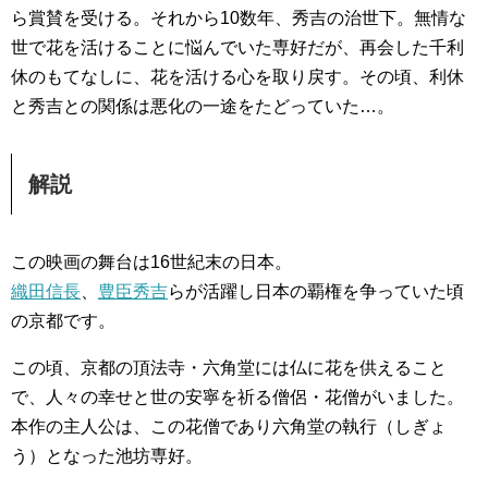
ら賞賛を受ける。それから10数年、秀吉の治世下。無情な
世で花を活けることに悩んでいた専好だが、再会した千利
休のもてなしに、花を活ける心を取り戻す。その頃、利休
と秀吉との関係は悪化の一途をたどっていた…。
解説
この映画の舞台は16世紀末の日本。
織田信長
、
豊臣秀吉
らが活躍し日本の覇権を争っていた頃
の京都です。
この頃、京都の頂法寺・六角堂には仏に花を供えること
で、人々の幸せと世の安寧を祈る僧侶・花僧がいました。
本作の主人公は、この花僧であり六角堂の執行（しぎょ
う）となった池坊専好。