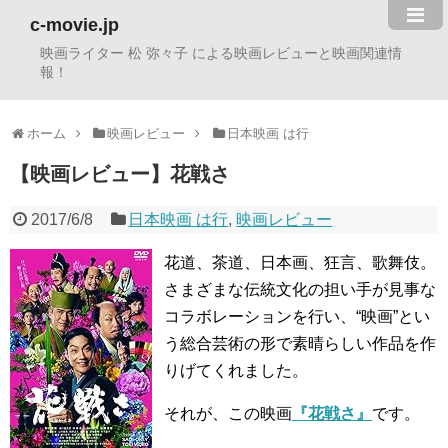
c-movie.jp
映画ライター 松 弥々子 による映画レビューと映画関連情
報！
ホーム
映画レビュー
日本映画 は行
【映画レビュー】花戦さ
2017/6/8
日本映画 は行
,
映画レビュー
花道、茶道、日本画、狂言、歌舞伎。
さまざまな伝統文化の担い手が見事な
コラボレーションを行い、“映画”とい
う総合芸術の形で素晴らしい作品を作
りげてくれました。
それが、この映画
『花戦さ』
です。