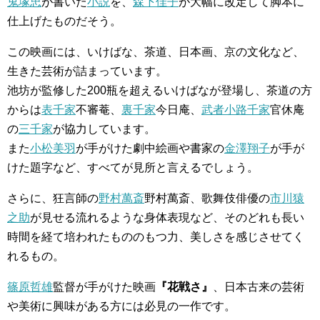
鬼塚忠
が書いた
小説
を、
森下佳子
が大幅に改定して脚本に
仕上げたものだそう。
この映画には、いけばな、茶道、日本画、京の文化など、
生きた芸術が詰まっています。
池坊が監修した200瓶を超えるいけばなが登場し、茶道の方
からは
表千家
不審菴、
裏千家
今日庵、
武者小路千家
官休庵
の
三千家
が協力しています。
また
小松美羽
が手がけた劇中絵画や書家の
金澤翔子
が手が
けた題字など、すべてが見所と言えるでしょう。
さらに、狂言師の
野村萬斎
野村萬斎、歌舞伎俳優の
市川猿
之助
が見せる流れるような身体表現など、そのどれも長い
時間を経て培われたもののもつ力、美しさを感じさせてく
れるもの。
篠原哲雄
監督が手がけた映画
『花戦さ』
、日本古来の芸術
や美術に興味がある方には必見の一作です。