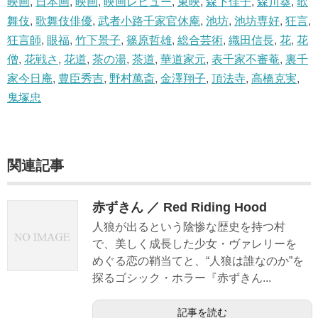
映画
,
日本画
,
映画
,
映画レビュー
,
東映
,
森下佳子
,
森川葵
,
歌
舞伎
,
歌舞伎俳優
,
武者小路千家官休庵
,
池坊
,
池坊専好
,
狂言
,
狂言師
,
眼福
,
竹下景子
,
篠原哲雄
,
総合芸術
,
織田信長
,
花
,
花
僧
,
花戦さ
,
花道
,
茶の湯
,
茶道
,
華道家元
,
表千家不審菴
,
裏千
家今日庵
,
豊臣秀吉
,
野村萬斎
,
金澤翔子
,
頂法寺
,
高橋克実
,
鬼塚忠
関連記事
赤ずきん ／ Red Riding Hood
人狼が出るという陰惨な歴史を持つ村
で、美しく成長した少女・ヴァレリーを
めぐる恋の鞘当てと、“人狼は誰なのか”を
探るゴシック・ホラー『赤ずきん...
記事を読む