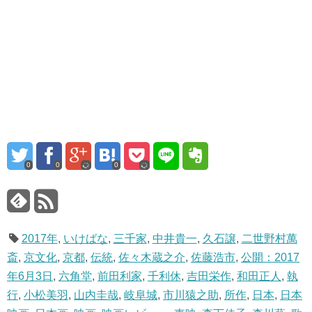
0
0
0
2017年
,
いけばな
,
三千家
,
中井貴一
,
久石譲
,
二世野村萬
斎
,
京文化
,
京都
,
伝統
,
佐々木蔵之介
,
佐藤浩市
,
公開：2017
年6月3日
,
六角堂
,
前田利家
,
千利休
,
吉田栄作
,
和田正人
,
執
行
,
小松美羽
,
山内圭哉
,
岐阜城
,
市川猿之助
,
所作
,
日本
,
日本