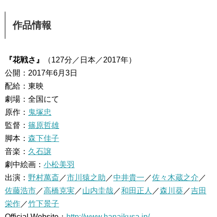
作品情報
『花戦さ』
（127分／日本／2017年）
公開：2017年6月3日
配給：東映
劇場：全国にて
原作：
鬼塚忠
監督：
篠原哲雄
脚本：
森下佳子
音楽：
久石譲
劇中絵画：
小松美羽
出演：
野村萬斎
／
市川猿之助
／
中井貴一
／
佐々木蔵之介
／
佐藤浩市
／
高橋克実
／
山内圭哉
／
和田正人
／
森川葵
／
吉田
栄作
／
竹下景子
Official Website：
http://www.hanaikusa.jp/