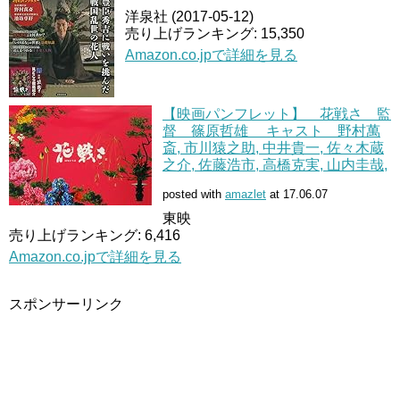
洋泉社 (2017-05-12)
売り上げランキング: 15,350
Amazon.co.jpで詳細を見る
【映画パンフレット】 花戦さ 監
督 篠原哲雄 キャスト 野村萬
斎, 市川猿之助, 中井貴一, 佐々木蔵
之介, 佐藤浩市, 高橋克実, 山内圭哉,
posted with
amazlet
at 17.06.07
東映
売り上げランキング: 6,416
Amazon.co.jpで詳細を見る
スポンサーリンク