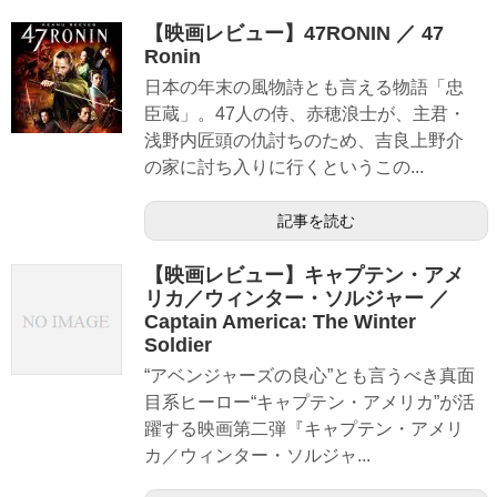
【映画レビュー】47RONIN ／ 47
Ronin
日本の年末の風物詩とも言える物語「忠
臣蔵」。47人の侍、赤穂浪士が、主君・
浅野内匠頭の仇討ちのため、吉良上野介
の家に討ち入りに行くというこの...
記事を読む
【映画レビュー】キャプテン・アメ
リカ／ウィンター・ソルジャー ／
Captain America: The Winter
Soldier
“アベンジャーズの良心”とも言うべき真面
目系ヒーロー“キャプテン・アメリカ”が活
躍する映画第二弾『キャプテン・アメリ
カ／ウィンター・ソルジャ...