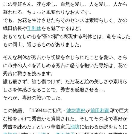
この専好さん、花を愛し、自然を愛し、人を愛し、人から
慕われる、ちょっと風変わりなお人です。
でも、お花を生けさせたらそのセンスは素晴らしく、かの
織田信長や
千利休
をも魅了するほど。
おもてなしの心を“茶の湯”で表現する利休とは、道を成した
もの同士、通じるものがありました。
そんな利休が秀吉から切腹を命じられたことを憂い、さら
に市井の人々を苦しめる秀吉に怒りを抱いた専好は、花で
秀吉に戦さを挑みます。
誰も殺さず、誰も傷つけず、ただ花と絵の美しさや素晴ら
しさを体感させることで、秀吉を感服させる…。
それが、専好の戦いでした。
この物語、「1594年に初代・
池坊専好
が
前田利家
邸で巨大
な松をいけて秀吉から賞賛された。そしてその花で専好が
秀吉を諌めた」という華道家元
池坊
に伝わる伝説をもとに