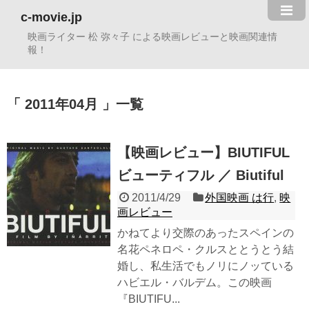
c-movie.jp
映画ライター 松 弥々子 による映画レビューと映画関連情
報！
2011年04月
一覧
【映画レビュー】BIUTIFUL
ビューティフル ／ Biutiful
2011/4/29
外国映画 は行
,
映
画レビュー
かねてより交際のあったスペインの
名花ペネロペ・クルスととうとう結
婚し、私生活でもノリにノッている
ハビエル・バルデム。この映画
『BIUTIFU...