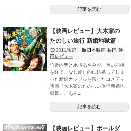
記事を読む
【映画レビュー】大木家の
たのしい旅行 新婚地獄篇
2011/4/27
日本映画 あ行
,
映
画レビュー
竹野内豊と水川あさみが、長い同棲
を経て、なし崩し的に結婚してしま
った新婚カップルを演じたコメディ
映画『大木家のたのしい旅行新婚地
獄篇』。あん...
記事を読む
【映画レビュー】ポールダ