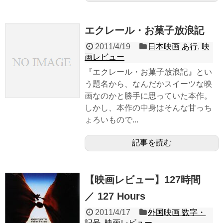
エクレール・お菓子放浪記
2011/4/19
日本映画 あ行
,
映
画レビュー
『エクレール・お菓子放浪記』とい
う題名から、なんだかスイーツな映
画なのかと勝手に思っていた本作。
しかし、本作の中身はそんな甘っち
ょろいもので...
記事を読む
【映画レビュー】127時間
／ 127 Hours
2011/4/17
外国映画 数字・
記号
,
映画レビュー