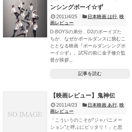
ンシングボーイ☆ず
2011/4/25
日本映画 は行
,
映
画レビュー
D-BOYSの弟分、D2のボーイズた
ちが、なぜかポールダンスに挑むこ
ととなる映画『ポールダンシングボ
ーイ☆ず』。試写の前に金子修介監
督が挨拶...
記事を読む
【映画レビュー】鬼神伝
2011/4/23
日本映画 あ行
,
映
画レビュー
「こういうのこそが“ジャパニメー
ション”と呼ぶにピッタリ！」と思