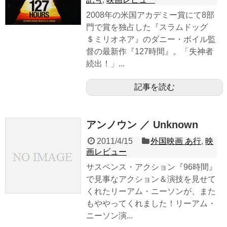
2008年の米国アカデミー賞にて8部
門で賞を独占した『スラムドッグ
＄ミリオネア』のダニー・ボイル監
督の最新作『127時間』。「失神者
続出！」...
記事を読む
アンノウン ／ Unknown
2011/4/15
外国映画 あ行
,
映
画レビュー
サスペンス・アクション『96時間』
で見事なアクション＆演技を見せて
くれたリーアム・ニーソンが、また
もややってくれました！リーアム・
ニーソン演...