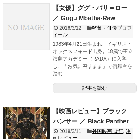
【女優】ググ・バサ＝ロー
／ Gugu Mbatha-Raw
2018/3/12
監督・俳優プロフ
ィール
1983年4月21日生まれ、イギリス・
オックスフォード出身。18歳で王立
演劇アカデミー（RADA）に入学
し、「お気に召すまま」で初舞台を
踏む...
記事を読む
【映画レビュー】ブラック
パンサー ／ Black Panther
2018/3/11
外国映画 は行
,
映
画レビュー