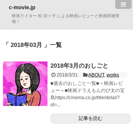
c-movie.jp
映画ライター 松 弥々子 による映画レビューと映画関連情
報！
2018年03月
一覧
2018年3月のおしごと
2018/3/31
ABOUT
,
works
■過去のおしごと一覧■＜映画レビ
ュー＞■映画ドラえもんのび太の宝
島https://cinema.co.jp/title/detail?
id=...
記事を読む