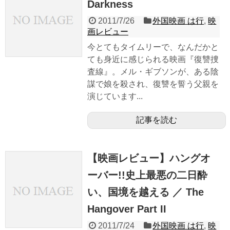
Darkness
2011/7/26
外国映画 は行
,
映
画レビュー
今とてもタイムリーで、なんだかと
ても身近に感じられる映画『復讐捜
査線』。メル・ギブソンが、ある陰
謀で娘を殺され、復讐を誓う父親を
演じています...
記事を読む
【映画レビュー】ハングオ
ーバー!!史上最悪の二日酔
い、国境を越える ／ The
Hangover Part II
2011/7/24
外国映画 は行
,
映