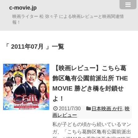
c-movie.jp
映画ライター 松 弥々子 による映画レビューと映画関連情
報！
2011年07月
一覧
【映画レビュー】こちら葛
飾区亀有公園前派出所 THE
MOVIE 勝どき橋を封鎖せ
よ！
2011/7/30
日本映画 か行
,
映
画レビュー
私が子どもの頃から続いているマン
ガ、「こちら葛飾区亀有公園前派出