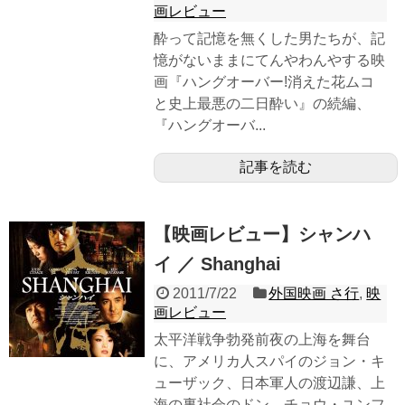
画レビュー
酔って記憶を無くした男たちが、記
憶がないままにてんやわんやする映
画『ハングオーバー!消えた花ムコ
と史上最悪の二日酔い』の続編、
『ハングオーバ...
記事を読む
【映画レビュー】シャンハ
イ ／ Shanghai
2011/7/22
外国映画 さ行
,
映
画レビュー
太平洋戦争勃発前夜の上海を舞台
に、アメリカ人スパイのジョン・キ
ューザック、日本軍人の渡辺謙、上
海の裏社会のドン、チョウ・ユンフ