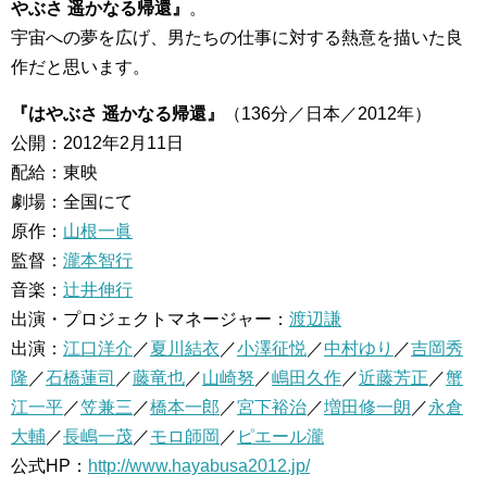
やぶさ 遥かなる帰還』
。
宇宙への夢を広げ、男たちの仕事に対する熱意を描いた良
作だと思います。
『はやぶさ 遥かなる帰還』
（136分／日本／2012年）
公開：2012年2月11日
配給：東映
劇場：全国にて
原作：
山根一眞
監督：
瀧本智行
音楽：
辻井伸行
出演・プロジェクトマネージャー：
渡辺謙
出演：
江口洋介
／
夏川結衣
／
小澤征悦
／
中村ゆり
／
吉岡秀
隆
／
石橋蓮司
／
藤竜也
／
山崎努
／
嶋田久作
／
近藤芳正
／
蟹
江一平
／
笠兼三
／
橋本一郎
／
宮下裕治
／
増田修一朗
／
永倉
大輔
／
長嶋一茂
／
モロ師岡
／
ピエール瀧
公式HP：
http://www.hayabusa2012.jp/