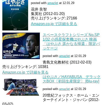
posted with
amazlet
at 12.01.29
花井 良智
集英社 (2012-01-20)
売り上げランキング: 27166
Amazon.co.jp で詳細を見る
スペースクラフトシリーズ No.SP
1/32 小惑星探査機はやぶさ 映画
「はやぶさ 遥かなる帰還」限定パ
ッケージ
posted with
amazlet
at 12.01.29
青島文化教材社 (2012-02-03)
売り上げランキング: 10381
Amazon.co.jp で詳細を見る
はやぶさ／HAYABUSA デラック
スBOX〔初回生産限定〕 [Blu-ray]
posted with
amazlet
at 12.01.29
20世紀フォックス・ホーム・エン
ターテイメント・ジャパン (2012-
03-07)