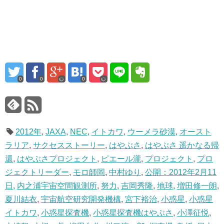
0
0
0
2012年
,
JAXA
,
NEC
,
イトカワ
,
ウーメラ砂漠
,
オースト
ラリア
,
サクセスストーリー
,
はやぶさ
,
はやぶさ 遥かなる帰
還
,
はやぶさプロジェクト
,
ピエール瀧
,
プロジェクト
,
プロ
ジェクトリーダー
,
モロ師岡
,
中村ゆり
,
公開：2012年2月11
日
,
内之浦宇宙空間観測所
,
努力
,
吉岡秀隆
,
地球
,
増田修一朗
,
夏川結衣
,
宇宙航空研究開発機構
,
宮下裕治
,
小惑星
,
小惑星
イトカワ
,
小惑星探査機
,
小惑星探査機はやぶさ
,
小澤征悦
,