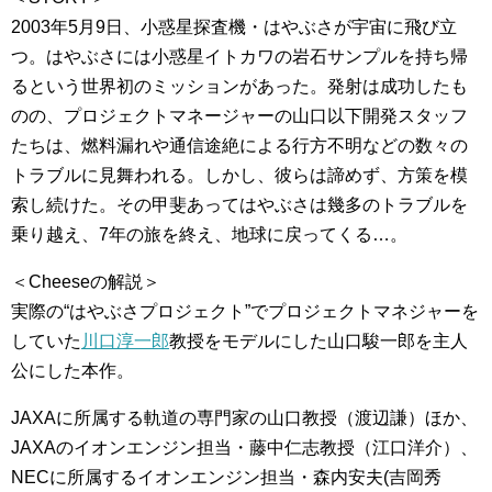
2003年5月9日、小惑星探査機・はやぶさが宇宙に飛び立
つ。はやぶさには小惑星イトカワの岩石サンプルを持ち帰
るという世界初のミッションがあった。発射は成功したも
のの、プロジェクトマネージャーの山口以下開発スタッフ
たちは、燃料漏れや通信途絶による行方不明などの数々の
トラブルに見舞われる。しかし、彼らは諦めず、方策を模
索し続けた。その甲斐あってはやぶさは幾多のトラブルを
乗り越え、7年の旅を終え、地球に戻ってくる…。
＜Cheeseの解説＞
実際の“はやぶさプロジェクト”でプロジェクトマネジャーを
していた
川口淳一郎
教授をモデルにした山口駿一郎を主人
公にした本作。
JAXAに所属する軌道の専門家の山口教授（渡辺謙）ほか、
JAXAのイオンエンジン担当・藤中仁志教授（江口洋介）、
NECに所属するイオンエンジン担当・森内安夫(吉岡秀