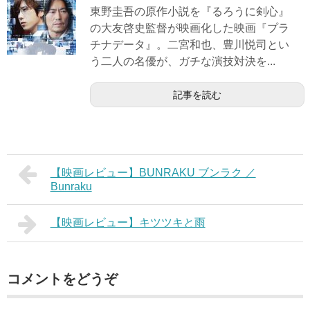
東野圭吾の原作小説を『るろうに剣心』
の大友啓史監督が映画化した映画『プラ
チナデータ』。二宮和也、豊川悦司とい
う二人の名優が、ガチな演技対決を...
記事を読む
【映画レビュー】BUNRAKU ブンラク ／
Bunraku
【映画レビュー】キツツキと雨
コメントをどうぞ