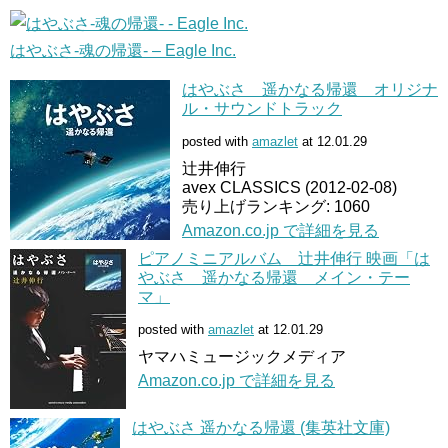
はやぶさ-魂の帰還- – Eagle Inc.
はやぶさ 遥かなる帰還 オリジナ
ル・サウンドトラック
posted with
amazlet
at 12.01.29
辻井伸行
avex CLASSICS (2012-02-08)
売り上げランキング: 1060
Amazon.co.jp で詳細を見る
ピアノミニアルバム 辻井伸行 映画「は
やぶさ 遥かなる帰還 メイン・テー
マ」
posted with
amazlet
at 12.01.29
ヤマハミュージックメディア
Amazon.co.jp で詳細を見る
はやぶさ 遥かなる帰還 (集英社文庫)