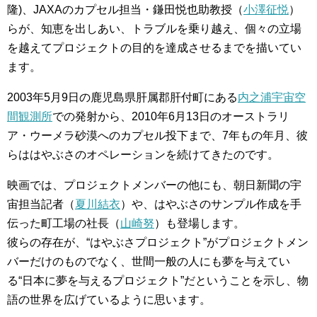
隆)、JAXAのカプセル担当・鎌田悦也助教授（
小澤征悦
）
らが、知恵を出しあい、トラブルを乗り越え、個々の立場
を越えてプロジェクトの目的を達成させるまでを描いてい
ます。
2003年5月9日の鹿児島県肝属郡肝付町にある
内之浦宇宙空
間観測所
での発射から、2010年6月13日のオーストラリ
ア・ウーメラ砂漠へのカプセル投下まで、7年もの年月、彼
らははやぶさのオペレーションを続けてきたのです。
映画では、プロジェクトメンバーの他にも、朝日新聞の宇
宙担当記者（
夏川結衣
）や、はやぶさのサンプル作成を手
伝った町工場の社長（
山崎努
）も登場します。
彼らの存在が、“はやぶさプロジェクト”がプロジェクトメン
バーだけのものでなく、世間一般の人にも夢を与えてい
る“日本に夢を与えるプロジェクト”だということを示し、物
語の世界を広げているように思います。