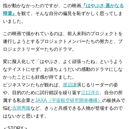
指が動かなかったのですが、この映画
『はやぶさ 遥かなる
帰還』
を観て、そんな自分の偏見を恥ずかしく思ってしま
いました。
この映画で描かれているのは、前人未到のプロジェクトを
遂行しようとするプロジェクトメンバーたちの努力と、プ
ロジェクトリーダーたちのドラマ。
変に擬人化して「はやぶさ、よく頑張ったね」というよう
なテイストにせず、お涙ちょうだいの感動のドラマにしな
かったことにも好感が持てました。
ビジネスマンたちが観れば、
渡辺謙
演じるリーダーの姿
や、目的のために試行錯誤を繰り返す
江口洋介
、自分の所
属する私企業と
JAXA（宇宙航空研究開発機構）
の板挟みで
悩む
吉岡秀隆
など、きっと共感できる人物が登場するので
はないかと思います。
＜STORY＞