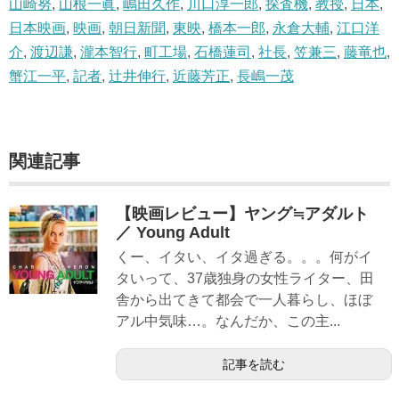
山崎努
,
山根一眞
,
嶋田久作
,
川口淳一郎
,
探査機
,
教授
,
日本
,
日本映画
,
映画
,
朝日新聞
,
東映
,
橋本一郎
,
永倉大輔
,
江口洋
介
,
渡辺謙
,
瀧本智行
,
町工場
,
石橋蓮司
,
社長
,
笠兼三
,
藤竜也
,
蟹江一平
,
記者
,
辻井伸行
,
近藤芳正
,
長嶋一茂
関連記事
【映画レビュー】ヤング≒アダルト
／ Young Adult
くー、イタい、イタ過ぎる。。。何がイ
タいって、37歳独身の女性ライター、田
舎から出てきて都会で一人暮らし、ほぼ
アル中気味…。なんだか、この主...
記事を読む