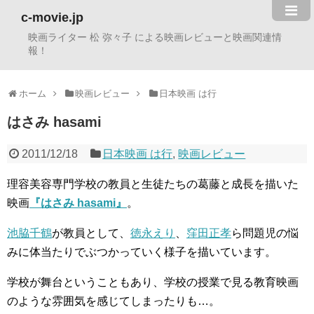
c-movie.jp
映画ライター 松 弥々子 による映画レビューと映画関連情
報！
ホーム
映画レビュー
日本映画 は行
はさみ hasami
2011/12/18
日本映画 は行
,
映画レビュー
理容美容専門学校の教員と生徒たちの葛藤と成長を描いた
映画
『はさみ hasami』
。
池脇千鶴
が教員として、
徳永えり
、
窪田正孝
ら問題児の悩
みに体当たりでぶつかっていく様子を描いています。
学校が舞台ということもあり、学校の授業で見る教育映画
のような雰囲気を感じてしまったりも…。