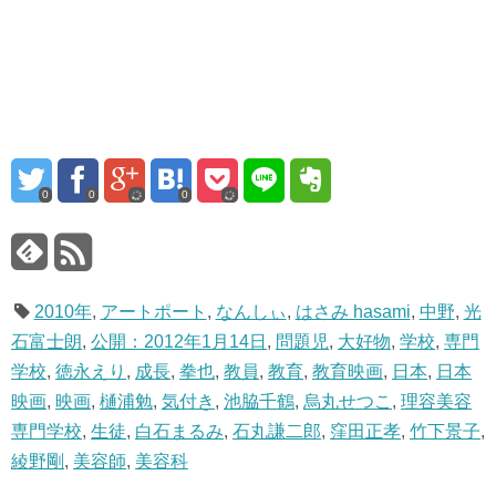
0
0
0
2010年
,
アートポート
,
なんしぃ
,
はさみ hasami
,
中野
,
光
石富士朗
,
公開：2012年1月14日
,
問題児
,
大好物
,
学校
,
専門
学校
,
徳永えり
,
成長
,
拳也
,
教員
,
教育
,
教育映画
,
日本
,
日本
映画
,
映画
,
樋浦勉
,
気付き
,
池脇千鶴
,
烏丸せつこ
,
理容美容
専門学校
,
生徒
,
白石まるみ
,
石丸謙二郎
,
窪田正孝
,
竹下景子
,
綾野剛
,
美容師
,
美容科