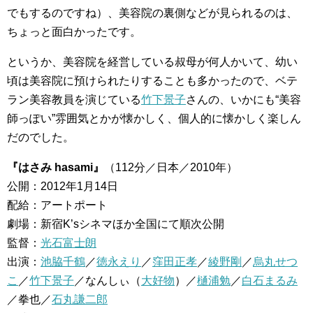
でもするのですね）、美容院の裏側などが見られるのは、
ちょっと面白かったです。
というか、美容院を経営している叔母が何人かいて、幼い
頃は美容院に預けられたりすることも多かったので、ベテ
ラン美容教員を演じている
竹下景子
さんの、いかにも“美容
師っぽい”雰囲気とかが懐かしく、個人的に懐かしく楽しん
だのでした。
『はさみ hasami』
（112分／日本／2010年）
公開：2012年1月14日
配給：アートポート
劇場：新宿K’sシネマほか全国にて順次公開
監督：
光石富士朗
出演：
池脇千鶴
／
徳永えり
／
窪田正孝
／
綾野剛
／
烏丸せつ
こ
／
竹下景子
／なんしぃ（
大好物
）／
樋浦勉
／
白石まるみ
／拳也／
石丸謙二郎