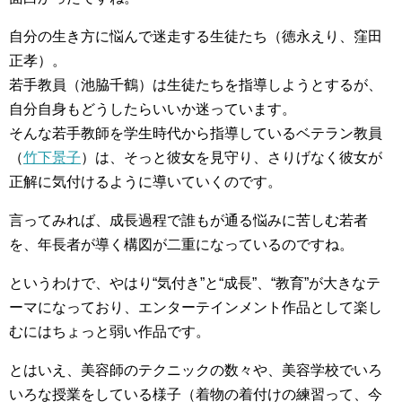
自分の生き方に悩んで迷走する生徒たち（徳永えり、窪田
正孝）。
若手教員（池脇千鶴）は生徒たちを指導しようとするが、
自分自身もどうしたらいいか迷っています。
そんな若手教師を学生時代から指導しているベテラン教員
（
竹下景子
）は、そっと彼女を見守り、さりげなく彼女が
正解に気付けるように導いていくのです。
言ってみれば、成長過程で誰もが通る悩みに苦しむ若者
を、年長者が導く構図が二重になっているのですね。
というわけで、やはり“気付き”と“成長”、“教育”が大きなテ
ーマになっており、エンターテインメント作品として楽し
むにはちょっと弱い作品です。
とはいえ、美容師のテクニックの数々や、美容学校でいろ
いろな授業をしている様子（着物の着付けの練習って、今