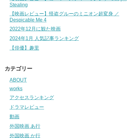
Stealing
【映画レビュー】怪盗グルーのミニオン超変身 ／
Despicable Me 4
2022年12月に観た映画
2024年1月 人気記事ランキング
【俳優】趣里
カテゴリー
ABOUT
works
アクセスランキング
ドラマレビュー
動画
外国映画 あ行
外国映画 か行