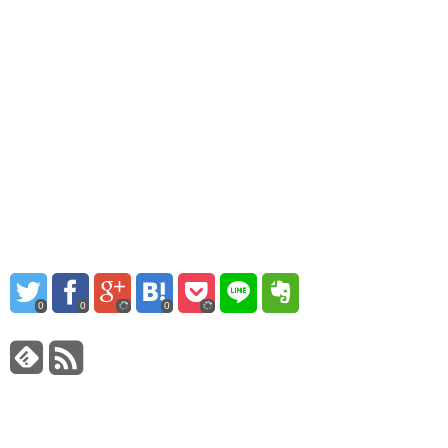
0
0
0