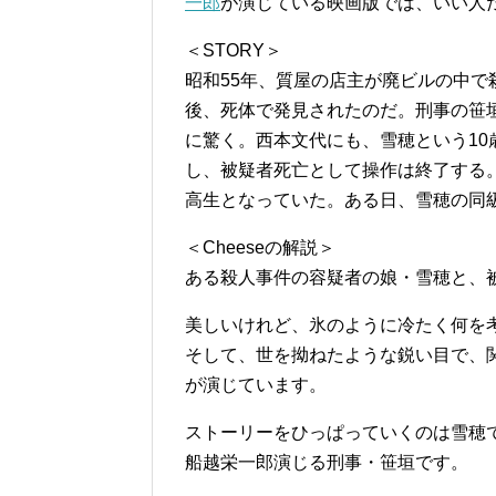
一郎
が演じている映画版では、いい人
＜STORY＞
昭和55年、質屋の店主が廃ビルの中
後、死体で発見されたのだ。刑事の笹
に驚く。西本文代にも、雪穂という1
し、被疑者死亡として操作は終了する
高生となっていた。ある日、雪穂の同
＜Cheeseの解説＞
ある殺人事件の容疑者の娘・雪穂と、
美しいけれど、氷のように冷たく何を
そして、世を拗ねたような鋭い目で、
が演じています。
ストーリーをひっぱっていくのは雪穂
船越栄一郎演じる刑事・笹垣です。