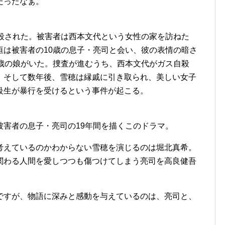
だったなぁ。
で殺された。被害者は西本文代という女性の家を訪ねた
垣は被害者の10歳の息子・亮司と会い、彼の表情の暗さ
0歳の娘がいた。捜査が進むうち、西本文代がガス自殺
。そして数年後、雪穂は縁戚に引き取られ、美しい女子
級生が暴行を受けるという事件が起こる。
被害者の息子・亮司の19年間を描くこのドラマ。
考えているのかわからない雪穂を演じるのは堀北真希。
関わる人間を愛しつつも傷つけてしまう亮司を高良健吾
ですが、物語に深みと感動を与えているのは、亮司と、