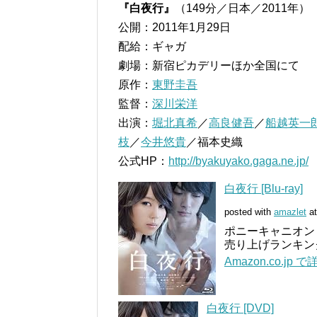
『白夜行』
（149分／日本／2011年）
公開：2011年1月29日
配給：ギャガ
劇場：新宿ピカデリーほか全国にて
原作：
東野圭吾
監督：
深川栄洋
出演：
堀北真希
／
高良健吾
／
船越英一
枝
／
今井悠貴
／福本史織
公式HP：
http://byakuyako.gaga.ne.jp/
白夜行 [Blu-ray]
posted with
amazlet
at
ポニーキャニオン (20
売り上げランキング:
Amazon.co.jp
白夜行 [DVD]