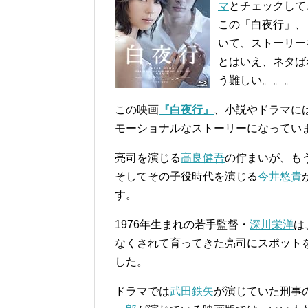
マ
とチェックして
この「白夜行」、
いて、ストーリー
とはいえ、ネタば
う難しい。。。
この映画
『白夜行』
、小説やドラマに
モーショナルなストーリーになってい
亮司を演じる
高良健吾
の佇まいが、も
そしてその子役時代を演じる
今井悠貴
す。
1976年生まれの若手監督・
深川栄洋
は
なくされて育ってきた亮司にスポットを
した。
ドラマでは
武田鉄矢
が演じていた刑事