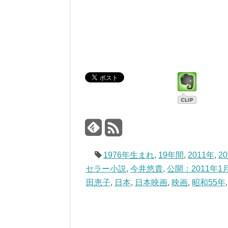
1976年生まれ
,
19年間
,
2011年
,
2
セラー小説
,
今井悠貴
,
公開：2011年1
田恵子
,
日本
,
日本映画
,
映画
,
昭和55年