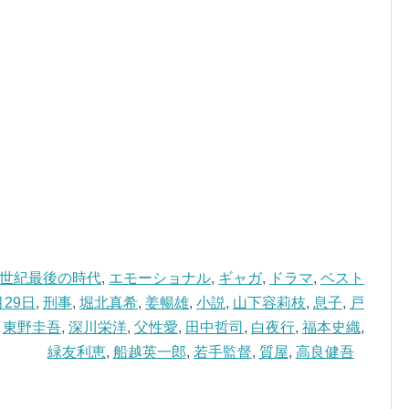
0世紀最後の時代
,
エモーショナル
,
ギャガ
,
ドラマ
,
ベスト
月29日
,
刑事
,
堀北真希
,
姜暢雄
,
小説
,
山下容莉枝
,
息子
,
戸
,
東野圭吾
,
深川栄洋
,
父性愛
,
田中哲司
,
白夜行
,
福本史織
,
緑友利恵
,
船越英一郎
,
若手監督
,
質屋
,
高良健吾