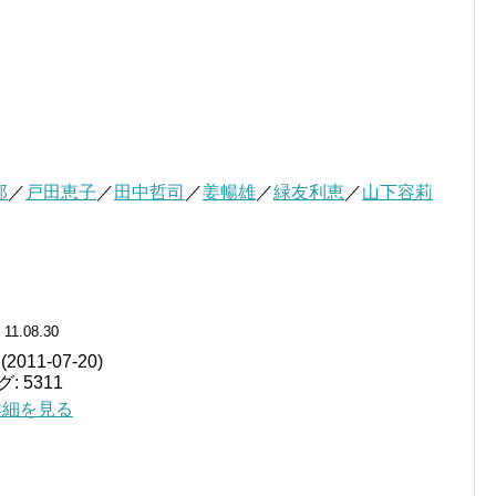
郎
／
戸田恵子
／
田中哲司
／
姜暢雄
／
緑友利恵
／
山下容莉
 11.08.30
11-07-20)
 5311
 で詳細を見る