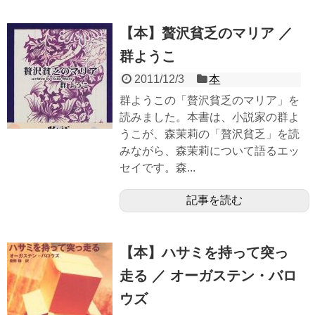
【本】贅沢貧乏のマリア ／
群ようこ
2011/12/3
本
群ようこの「贅沢貧乏のマリア」を
読みました。本書は、小説家の群よ
うこが、森茉莉の「贅沢貧乏」を読
みながら、森茉莉について語るエッ
セイです。森...
記事を読む
【本】ハサミを持って突っ
走る ／ オーガステン・バロ
ウズ