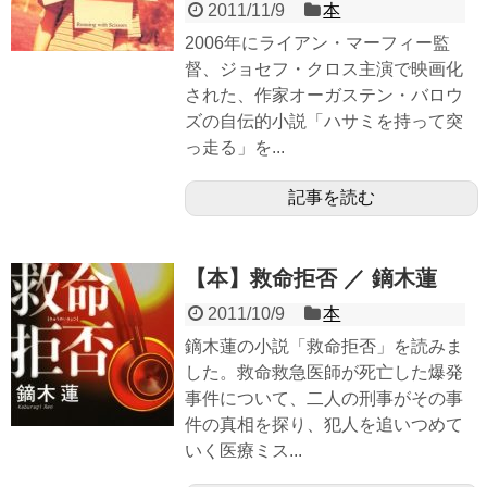
2011/11/9
本
2006年にライアン・マーフィー監
督、ジョセフ・クロス主演で映画化
された、作家オーガステン・バロウ
ズの自伝的小説「ハサミを持って突
っ走る」を...
記事を読む
【本】救命拒否 ／ 鏑木蓮
2011/10/9
本
鏑木蓮の小説「救命拒否」を読みま
した。救命救急医師が死亡した爆発
事件について、二人の刑事がその事
件の真相を探り、犯人を追いつめて
いく医療ミス...