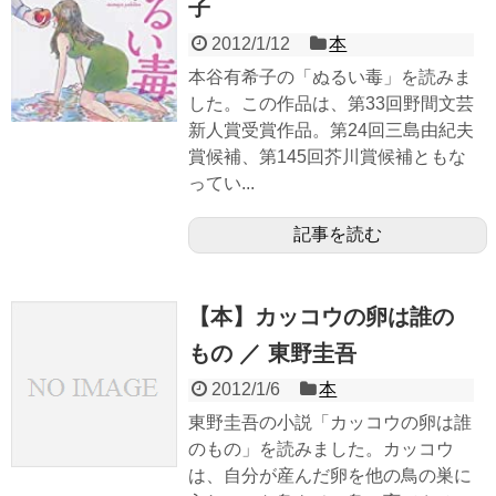
子
2012/1/12
本
本谷有希子の「ぬるい毒」を読みま
した。この作品は、第33回野間文芸
新人賞受賞作品。第24回三島由紀夫
賞候補、第145回芥川賞候補ともな
ってい...
記事を読む
【本】カッコウの卵は誰の
もの ／ 東野圭吾
2012/1/6
本
東野圭吾の小説「カッコウの卵は誰
のもの」を読みました。カッコウ
は、自分が産んだ卵を他の鳥の巣に