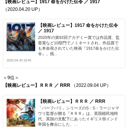
【映画レビュー】1917 命をかけた伝令 ／ 1917
（2020.04.20 UP）
【映画レビュー】1917 命をかけた伝令
／ 1917
2020年の第92回アカデミー賞では作品賞、監
督賞など10部門でノミネートされ、作品賞で
も本命視されていた映画『1917命をかけた伝
令』。残...
2020-04-20 18:45
＜9位＞
【映画レビュー】ＲＲＲ ／ RRR
（2022.09.04 UP）
【映画レビュー】ＲＲＲ ／ RRR
「バーフバリ」シリーズのS・S・ラージャマ
ウリ監督が贈る『ＲＲＲ』は、英国植民地時
代、英国の支配下にあったイギリス領インド
帝国を舞台にした、...