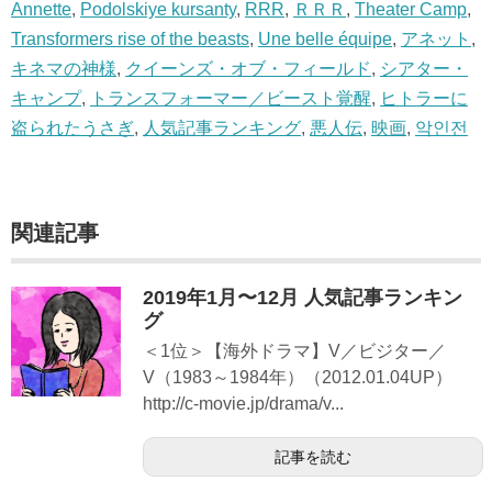
Annette
,
Podolskiye kursanty
,
RRR
,
ＲＲＲ
,
Theater Camp
,
Transformers rise of the beasts
,
Une belle équipe
,
アネット
,
キネマの神様
,
クイーンズ・オブ・フィールド
,
シアター・
キャンプ
,
トランスフォーマー／ビースト覚醒
,
ヒトラーに
盗られたうさぎ
,
人気記事ランキング
,
悪人伝
,
映画
,
악인전
関連記事
2019年1月〜12月 人気記事ランキン
グ
＜1位＞【海外ドラマ】V／ビジター／
V（1983～1984年）（2012.01.04UP）
http://c-movie.jp/drama/v...
記事を読む