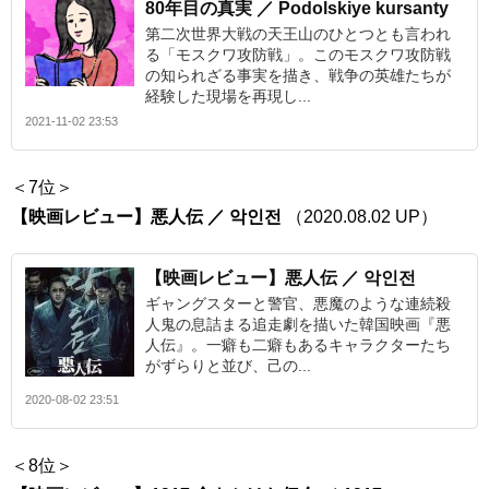
80年目の真実 ／ Podolskiye kursanty
第二次世界大戦の天王山のひとつとも言われ
る「モスクワ攻防戦」。このモスクワ攻防戦
の知られざる事実を描き、戦争の英雄たちが
経験した現場を再現し...
2021-11-02 23:53
＜7位＞
【映画レビュー】悪人伝 ／ 악인전
（2020.08.02 UP）
【映画レビュー】悪人伝 ／ 악인전
ギャングスターと警官、悪魔のような連続殺
人鬼の息詰まる追走劇を描いた韓国映画『悪
人伝』。一癖も二癖もあるキャラクターたち
がずらりと並び、己の...
2020-08-02 23:51
＜8位＞