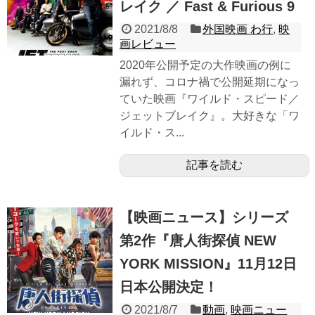
レイク ／ Fast & Furious 9
2021/8/8
外国映画 わ行
,
映
画レビュー
2020年公開予定の大作映画の例に
漏れず、コロナ禍で公開延期になっ
ていた映画『ワイルド・スピード／
ジェットブレイク』。大好きな「ワ
イルド・ス...
記事を読む
【映画ニュース】シリーズ
第2作『唐人街探偵 NEW
YORK MISSION』11月12日
日本公開決定！
2021/8/7
動画
,
映画ニュー