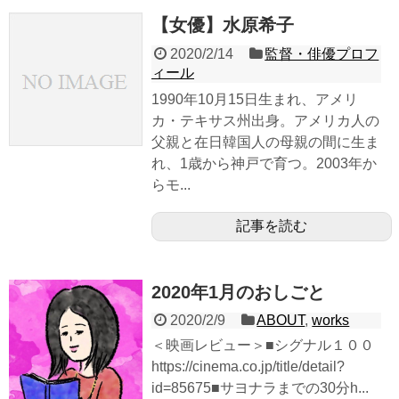
【女優】水原希子
2020/2/14
監督・俳優プロフ
ィール
1990年10月15日生まれ、アメリ
カ・テキサス州出身。アメリカ人の
父親と在日韓国人の母親の間に生ま
れ、1歳から神戸で育つ。2003年か
らモ...
記事を読む
2020年1月のおしごと
2020/2/9
ABOUT
,
works
＜映画レビュー＞■シグナル１００
https://cinema.co.jp/title/detail?
id=85675■サヨナラまでの30分h...