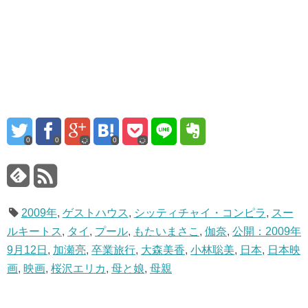
0
0
0
2009年
,
ゲストハウス
,
シッティチャイ・コンピラ
,
スー
ルキートス
,
タイ
,
プール
,
もたいまさこ
,
伽奈
,
公開：2009年
9月12日
,
加瀬亮
,
卒業旅行
,
大森美香
,
小林聡美
,
日本
,
日本映
画
,
映画
,
桜沢エリカ
,
母と娘
,
母親