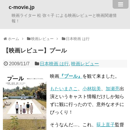
c-movie.jp
映画ライター 松 弥々子 による映画レビューと映画関連情
報！
ホーム
映画レビュー
日本映画 は行
【映画レビュー】プール
2009/11/7
日本映画 は行
,
映画レビュー
映画
『プール』
を観て来ました。
もたいまさこ
、
小林聡美
、
加瀬亮
出
演というキャスト情報だけしか知ら
ずに観に行ったので、意外なオチに
びっくり！
そうなんだ…、これ、
荻上直子
監督