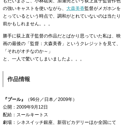
もたいまさこ、小林聡美、加瀬亮という荻上直子監督作色
の強いキャストを使いながら、
大森美香
監督がメガホンを
とっているという時点で、調和がとれていないのは当たり
前かもしれません。。。
勝手に荻上直子監督の作品だとばかり思っていた私は、映
画の最後の「監督：大森美香」というクレジットを見て、
「それがオチなのか～」
と、一人で驚いてしまいましたよ。。。
作品情報
『プール』
（96分／日本／2009年）
公開：2009年9月12日
配給：スールキートス
劇場：シネスイッチ銀座、新宿ピカデリーほか全国にて