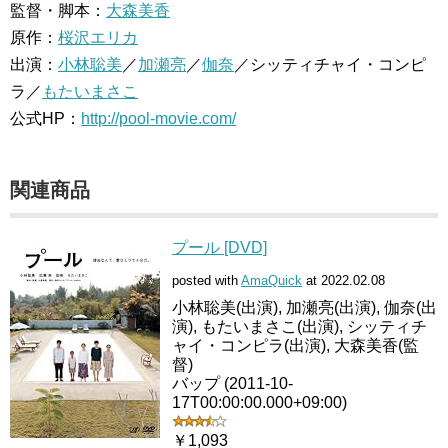
監督・脚本：
大森美香
原作：
桜沢エリカ
出演：
小林聡美
／
加瀬亮
／
伽奈
／シッティチャイ・コンピ
ラ／
もたいまさこ
公式HP：
http://pool-movie.com/
関連商品
プール [DVD]
posted with
AmaQuick
at 2022.02.08
小林聡美(出演), 加瀬亮(出演), 伽奈(出
演), もたいまさこ(出演), シッティチ
ャイ・コンピラ(出演), 大森美香(監
督)
バップ (2011-10-
17T00:00:00.000+09:00)
￥1,093