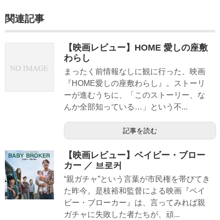
関連記事
【映画レビュー】HOME 愛しの座敷
わらし
まったく前情報なしに観に行った、映画
『HOME愛しの座敷わらし』。ストーリ
ーが進むうちに、「このストーリー、な
んか全部知っている…」という不...
記事を読む
【映画レビュー】ベイビー・ブロー
カー ／ 브로커
“親ガチャ”という言葉が市民権を帯びてき
た昨今。是枝裕和監督による映画『ベイ
ビー・ブローカー』は、言ってみれば親
ガチャに失敗した者たちが、頑...