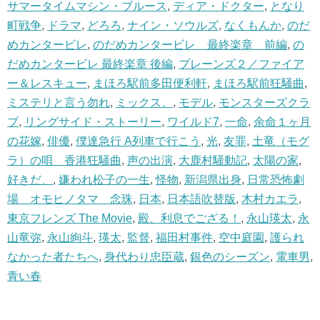
サマータイムマシン・ブルース
,
ディア・ドクター
,
となり
町戦争
,
ドラマ
,
どろろ
,
ナイン・ソウルズ
,
なくもんか
,
のだ
めカンタービレ
,
のだめカンタービレ 最終楽章 前編
,
の
だめカンタービレ 最終楽章 後編
,
プレーンズ２／ファイア
ー＆レスキュー
,
まほろ駅前多田便利軒
,
まほろ駅前狂騒曲
,
ミステリと言う勿れ
,
ミックス。
,
モデル
,
モンスターズクラ
ブ
,
リングサイド・ストーリー
,
ワイルド7
,
一命
,
余命１ヶ月
の花嫁
,
俳優
,
僕達急行 A列車で行こう
,
光
,
友罪
,
土竜（モグ
ラ）の唄 香港狂騒曲
,
声の出演
,
大鹿村騒動記
,
太陽の家
,
好きだ、
,
嫌われ松子の一生
,
怪物
,
新潟県出身
,
日常恐怖劇
場 オモヒノタマ 念珠
,
日本
,
日本語吹替版
,
木村カエラ
,
東京フレンズ The Movie
,
殿、利息でござる！
,
永山瑛太
,
永
山竜弥
,
永山絢斗
,
瑛太
,
監督
,
福田村事件
,
空中庭園
,
護られ
なかった者たちへ
,
身代わり忠臣蔵
,
銀色のシーズン
,
電車男
,
青い春