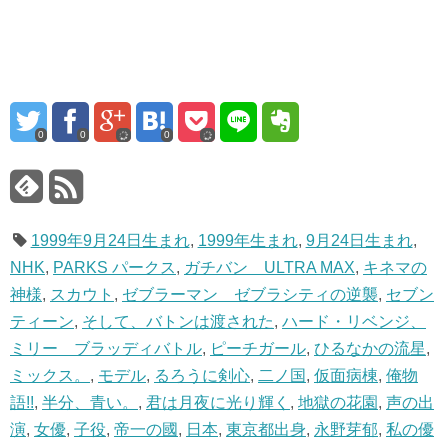
0
0
0
1999年9月24日生まれ
,
1999年生まれ
,
9月24日生まれ
,
NHK
,
PARKS パークス
,
ガチバン ULTRA MAX
,
キネマの
神様
,
スカウト
,
ゼブラーマン ゼブラシティの逆襲
,
セブン
ティーン
,
そして、バトンは渡された
,
ハード・リベンジ、
ミリー ブラッディバトル
,
ピーチガール
,
ひるなかの流星
,
ミックス。
,
モデル
,
るろうに剣心
,
二ノ国
,
仮面病棟
,
俺物
語!!
,
半分、青い。
,
君は月夜に光り輝く
,
地獄の花園
,
声の出
演
,
女優
,
子役
,
帝一の國
,
日本
,
東京都出身
,
永野芽郁
,
私の優