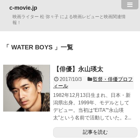
c-movie.jp
映画ライター 松 弥々子 による映画レビューと映画関連情
報！
WATER BOYS
一覧
【俳優】永山瑛太
2017/10/3
監督・俳優プロフ
ィール
1982年12月13日生まれ、日本・新
潟県出身。1999年、モデルとして
デビュー。当初は“EITA”“永山瑛
太”という名前で活動していた。2...
記事を読む