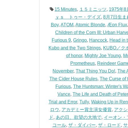
15 Minutes
,
１５ミニッツ
,
1975年
ｙｓ トゥー・デイズ
,
8月7日生ま
Boy
,
ATOM
,
Atomic Blonde
,
Æon Flux
Children of the Corn III: Urban Harv
Furious 9
,
Gringo
,
Hancock
,
Head in 
Kubo and the Two Strings
,
KUBO／ク
of honor
,
Mighty Joe Young
,
Mo
Prometheus
,
Reindeer Gam
November
,
That Thing You Do!
,
The 
The Cider House Rules
,
The Curse of 
Furious
,
The Huntsman: Winter's W
Vance
,
The Life and Death of Peter
Trial and Error
,
Tully
,
Waking Up in Re
ロウ
,
アカデミー賞主演女優賞
,
アクシ
ド
,
あの日、欲望の大地で
,
イーオン・
コール
,
ザ・ダイバー
,
ザ・ロード
,
サ