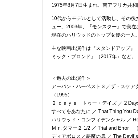
1975年8月7日生まれ、南アフリカ共
10代からモデルとして活動し、その後女
ュー。2003年、『モンスター』で実
現在のハリウッドのトップ女優の一人
主な映画出演作は『スタンドアップ』（2
ミック・ブロンド』（2017年）など。
＜過去の出演作＞
アーバン・ハーベスト３／ザ・スケアクロウ ／ Chil
（1995）
２ ｄａｙｓ トゥー・デイズ ／ 2 Days in
すべてをあなたに ／ That Thing You D
ハリウッド・コンフィデンシャル ／ Hollywo
Ｍｒ.ダマー２ 1/2 ／ Trial and Error 
ディアボロス／悪魔の扉 ／ The Devil’s 