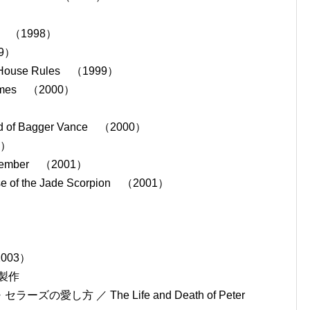
g （1998）
99）
use Rules （1999）
mes （2000）
f Bagger Vance （2000）
0）
mber （2001）
 the Jade Scorpion （2001）
）
2003）
兼製作
し方 ／ The Life and Death of Peter