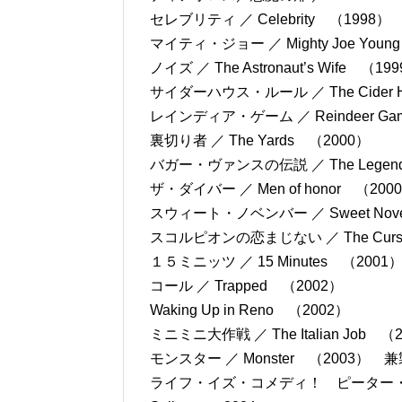
セレブリティ ／ Celebrity （1998）
マイティ・ジョー ／ Mighty Joe Youn
ノイズ ／ The Astronaut’s Wife （19
サイダーハウス・ルール ／ The Cider Ho
レインディア・ゲーム ／ Reindeer Ga
裏切り者 ／ The Yards （2000）
バガー・ヴァンスの伝説 ／ The Legend o
ザ・ダイバー ／ Men of honor （200
スウィート・ノベンバー ／ Sweet Nove
スコルピオンの恋まじない ／ The Curse of
１５ミニッツ ／ 15 Minutes （2001
コール ／ Trapped （2002）
Waking Up in Reno （2002）
ミニミニ大作戦 ／ The Italian Job （
モンスター ／ Monster （2003） 
ライフ・イズ・コメディ！ ピーター・セラーズの愛