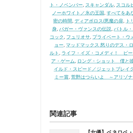
ト・ノベンバー
,
スキャンダル
,
スコル
ノーホワイト／氷の王国
,
すべてをあ
密の時間
,
ディアボロス/悪魔の扉
,
ト
身
,
バガー・ヴァンスの伝説
,
バトル・
コック
,
フュリオサ
,
プライベート・ウ
ョー
,
マッドマックス 怒りのデス・
ルト
,
ライフ・イズ・コメディ！ ピー
ア・ゲーム
,
ロング・ショット 僕と
イルド・スピード／ジェットブレイ
ミー賞
,
荒野はつらいよ ～アリゾナ
関連記事
【女優】ペネロペ・クルス