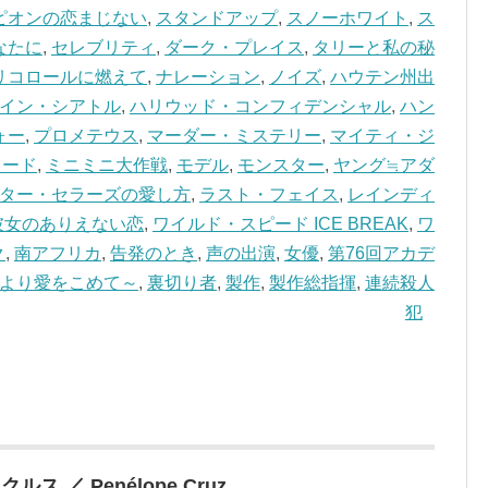
ピオンの恋まじない
,
スタンドアップ
,
スノーホワイト
,
ス
なたに
,
セレブリティ
,
ダーク・プレイス
,
タリーと私の秘
リコロールに燃えて
,
ナレーション
,
ノイズ
,
ハウテン州出
イン・シアトル
,
ハリウッド・コンフィデンシャル
,
ハン
ォー
,
プロメテウス
,
マーダー・ミステリー
,
マイティ・ジ
ロード
,
ミニミニ大作戦
,
モデル
,
モンスター
,
ヤング≒アダ
ター・セラーズの愛し方
,
ラスト・フェイス
,
レインディ
彼女のありえない恋
,
ワイルド・スピード ICE BREAK
,
ワ
ク
,
南アフリカ
,
告発のとき
,
声の出演
,
女優
,
第76回アカデ
より愛をこめて～
,
裏切り者
,
製作
,
製作総指揮
,
連続殺人
犯
 ／ Penélope Cruz