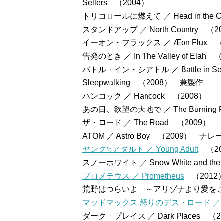
Sellers （2004）
トリコロールに燃えて ／ Head in the C
スタンドアップ ／ North Country （2
イーオン・フラックス ／ Æon Flux （
告発のとき ／ In The Valley of Elah 
バトル・イン・シアトル ／ Battle in Se
Sleepwalking （2008） 兼製作
ハンコック ／ Hancock （2008）
あの日、欲望の大地で ／ The Burning P
ザ・ロード ／ The Road （2009）
ATOM ／ Astro Boy （2009） ナ
ヤング≒アダルト ／ Young Adult
（20
スノーホワイト ／ Snow White and the
プロメテウス ／ Prometheus
（2012
荒野はつらいよ ～アリゾナより愛をこめて～ ／ A 
マッドマックス 怒りのデス・ロード ／ Mad 
ダーク・プレイス ／ Dark Places （