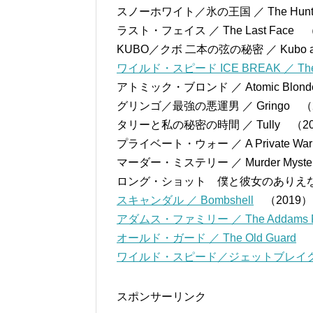
スノーホワイト／氷の王国 ／ The Huntsma
ラスト・フェイス ／ The Last Face 
KUBO／クボ 二本の弦の秘密 ／ Kubo and
ワイルド・スピード ICE BREAK ／ The Fat
アトミック・ブロンド ／ Atomic Blon
グリンゴ／最強の悪運男 ／ Gringo （
タリーと私の秘密の時間 ／ Tully （2
プライベート・ウォー ／ A Private W
マーダー・ミステリー ／ Murder Mys
ロング・ショット 僕と彼女のありえない恋 
スキャンダル ／ Bombshell
（2019
アダムス・ファミリー ／ The Addams F
オールド・ガード ／ The Old Guard
（
ワイルド・スピード／ジェットブレイク ／ Fas
スポンサーリンク