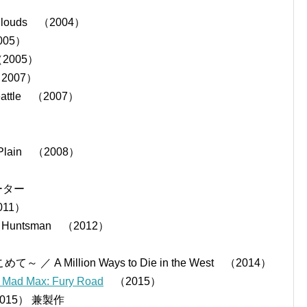
louds （2004）
005）
2005）
（2007）
attle （2007）
lain （2008）
レーター
11）
 Huntsman （2012）
）
Million Ways to Die in the West （2014）
Max: Fury Road
（2015）
2015） 兼製作