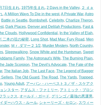
8月7日生まれ
,
1975年生まれ
,
2 Days in the Valley
,
２ ｄａ
れ
,
A Million Ways To Die in the west
,
A Private War
,
Astro
,
Battle in Seattle
,
Bombshell
,
Celebrity
,
Charlize Theron
,
est
,
Dark Places
,
Denver and Delilah Productions
,
Fast &
the Clouds
,
Hollywood Confidential
,
In the Valley of Elah
,
ボ 二本の弦の秘密
,
Long Shot
,
Mad Max: Fury Road
,
Men
nster
,
Ｍｒ.ダマー２ 1/2
,
Murder Mystery
,
North Country
,
es
,
Sleepwalking
,
Snow White and the Huntsman
,
Sweet
Addams Family
,
The Astronaut's Wife
,
The Burning Plain
,
the Jade Scorpion
,
The Devil's Advocate
,
The Fate of the
ar
,
The Italian Job
,
The Last Face
,
The Legend of Bagger
 Sellers
,
The Old Guard
,
The Road
,
The Yards
,
Trapped
,
no
,
Young Adult
,
アーバン・ハーベスト３／ザ・スケアク
ョンスター
,
アダムス・ファミリー
,
アトミック・ブロン
フラックス
,
オールド・ガード
,
グリンゴ／最強の悪運男
,
イダーハウス・ルール
,
シャーリーズ・セロン
,
スウィー