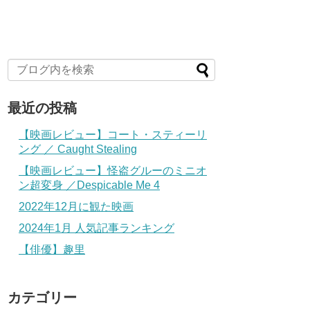
最近の投稿
【映画レビュー】コート・スティーリ
ング ／ Caught Stealing
【映画レビュー】怪盗グルーのミニオ
ン超変身 ／Despicable Me 4
2022年12月に観た映画
2024年1月 人気記事ランキング
【俳優】趣里
カテゴリー