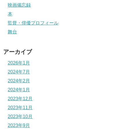
映画備忘録
本
監督・俳優プロフィール
舞台
アーカイブ
2026年1月
2024年7月
2024年2月
2024年1月
2023年12月
2023年11月
2023年10月
2023年9月