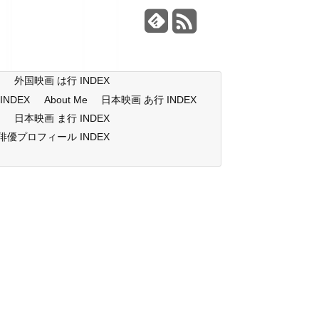
X
外国映画 は行 INDEX
NDEX
About Me
日本映画 あ行 INDEX
X
日本映画 ま行 INDEX
俳優プロフィール INDEX