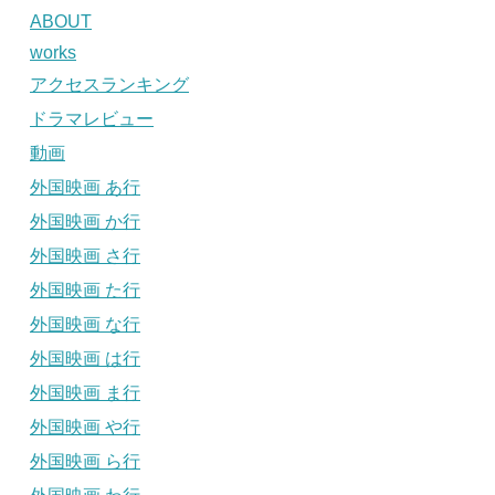
ABOUT
works
アクセスランキング
ドラマレビュー
動画
外国映画 あ行
外国映画 か行
外国映画 さ行
外国映画 た行
外国映画 な行
外国映画 は行
外国映画 ま行
外国映画 や行
外国映画 ら行