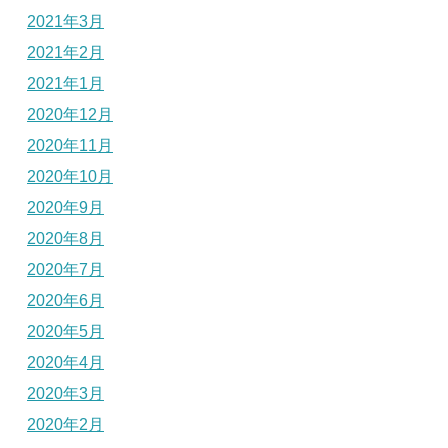
2021年3月
2021年2月
2021年1月
2020年12月
2020年11月
2020年10月
2020年9月
2020年8月
2020年7月
2020年6月
2020年5月
2020年4月
2020年3月
2020年2月