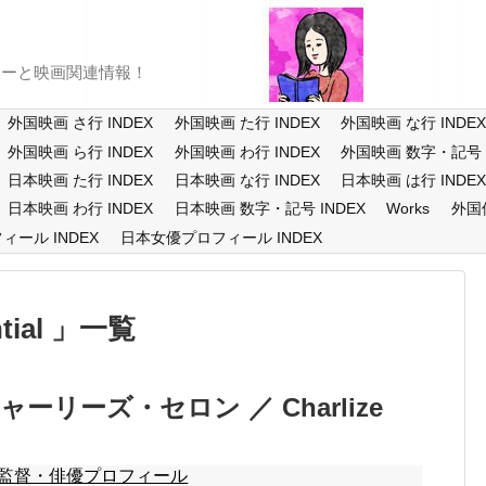
ューと映画関連情報！
外国映画 さ行 INDEX
外国映画 た行 INDEX
外国映画 な行 INDE
外国映画 ら行 INDEX
外国映画 わ行 INDEX
外国映画 数字・記号 I
日本映画 た行 INDEX
日本映画 な行 INDEX
日本映画 は行 INDE
日本映画 わ行 INDEX
日本映画 数字・記号 INDEX
Works
外国
ール INDEX
日本女優プロフィール INDEX
tial
一覧
ーリーズ・セロン ／ Charlize
監督・俳優プロフィール