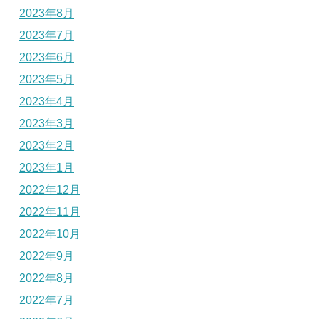
2023年8月
2023年7月
2023年6月
2023年5月
2023年4月
2023年3月
2023年2月
2023年1月
2022年12月
2022年11月
2022年10月
2022年9月
2022年8月
2022年7月