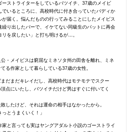
ゴーストライターをしているバツイチ、37歳のメイビ
んでいるところに、高校時代に付き合っていたバディか
ルが届く。悩んだものの行ってみることにしたメイビス
速繰り出したバーで、イケてない同級生のパットに再会
ヨリを戻したい」と打ち明けるが…。
人公・メイビスは窮屈なミネソタ州の田舎を離れ、ミネ
てる作家として暮らしている37歳の女性。
ばまだまだキレイだし、高校時代はモテモテでスクー
の頂点にいたし、バツイチだけど男はすぐに付いてく
失敗したけど、それは運命の相手はなかったから。
きっとうまくいく！」
作家と言っても実はヤングアダルト小説のゴーストライ