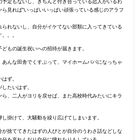
の予定もないし、きちんと付き合っている恋人がいるわ
から見れば“いっぱいいっぱい頑張っている感じのアラフ
れられないし、自分がイケてない部類に入ってきている
す。。。
子どもの誕生祝いへの招待が届きます。
、あんな田舎でくすぶって、マイホームパパになっちゃ
いはず。
がしたいはず。
から、二人がヨリを戻せば、また高校時代みたいにキラ
押し掛けて、大騒動を繰り広げてしまいます。
分が捨ててきたはずの人びとが自分のうわさ話などしな
自分を哀れんだり自分に憧れたりもしている…。