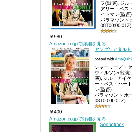
フ(出演), ジ
アリー・ベス・
イトマン(監督)
パラマウント ホ
08T00:00:01Z)
￥980
Amazon.co.jpで詳細を見る
ヤング≒アダルト [
posted with
AmaQuic
シャーリーズ・セロ
ウィルソン(出演)
演), ジル・アイ
ー・ベス・ハート(
ン(監督)
パラマウント ホーム
08T00:00:01Z)
￥400
Amazon.co.jpで詳細を見る
Sonndtrack