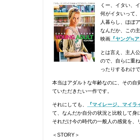
くー、イタい、
何がイタいって、
人暮らし、ほぼ
なんだか、この
映画
『ヤング≒ア
とは言え、主人
ので、自らに重
ったりするわけ
本当はアダルトな年齢なのに、その自
ていただきたい一作です。
それにしても、
『マイレージ、マイラ
て、なんだか自分の状況と比較して身
それだけ今の時代の一般人の感覚を、
＜STORY＞