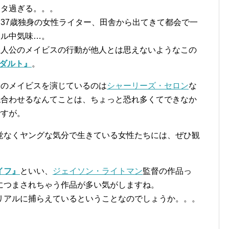
イタ過ぎる。。。
37歳独身の女性ライター、田舎から出てきて都会で一
アル中気味…。
主人公のメイビスの行動が他人とは思えないようなこの
ダルト』
。
公のメイビスを演じているのは
シャーリーズ・セロン
な
ね合わせるなんてことは、ちょっと恐れ多くてできなか
ですが。
覚なくヤングな気分で生きている女性たちには、ぜひ観
イフ』
といい、
ジェイソン・ライトマン
監督の作品っ
につまされちゃう作品が多い気がしますね。
リアルに捕らえているということなのでしょうか。。。