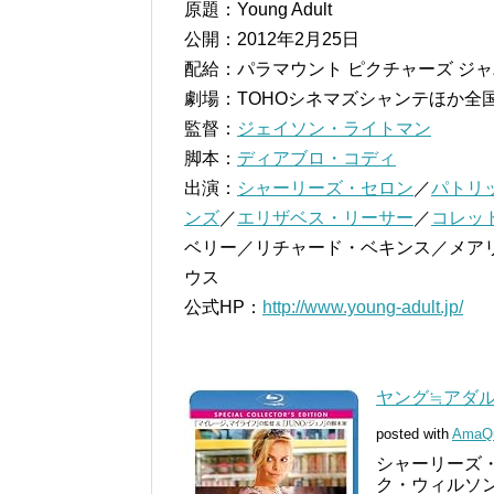
原題：Young Adult
公開：2012年2月25日
配給：パラマウント ピクチャーズ ジ
劇場：TOHOシネマズシャンテほか全
監督：
ジェイソン・ライトマン
脚本：
ディアブロ・コディ
出演：
シャーリーズ・セロン
／
パトリ
ンズ
／
エリザベス・リーサー
／
コレッ
ベリー／リチャード・ベキンス／メア
ウス
公式HP：
http://www.young-adult.jp/
ヤング≒アダルト
posted with
AmaQ
シャーリーズ・
ク・ウィルソン