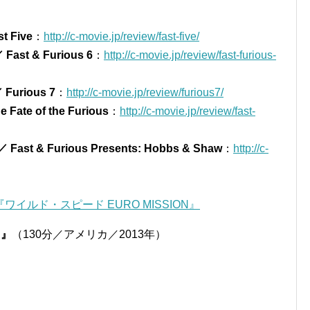
 Five
：
http://c-movie.jp/review/fast-five/
st & Furious 6
：
http://c-movie.jp/review/fast-furious-
urious 7
：
http://c-movie.jp/review/furious7/
te of the Furious
：
http://c-movie.jp/review/fast-
 Furious Presents: Hobbs & Shaw
：
http://c-
イルド・スピード EURO MISSION』
N』
（130分／アメリカ／2013年）