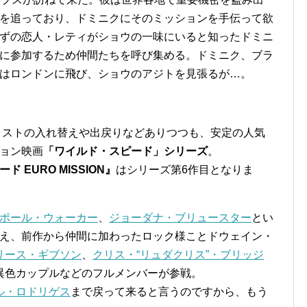
を追っており、ドミニクにそのミッションを手伝って欲
ずの恋人・レティがショウの一味にいると知ったドミニ
に参加するため仲間たちを呼び集める。ドミニク、ブラ
はロンドンに飛び、ショウのアジトを見張るが…。
キャストの入れ替えや出戻りなどありつつも、安定の人気
ョン映画
「ワイルド・スピード」シリーズ
。
 EURO MISSION』
はシリーズ第6作目となりま
ポール・ウォーカー
、
ジョーダナ・ブリュースター
とい
え、前作から仲間に加わったロック様ことドウェイン・
リース・ギブソン
、
クリス・“リュダクリス”・ブリッジ
異色カップルなどのフルメンバーが参戦。
ル・ロドリゲス
まで戻って来ると言うのですから、もう