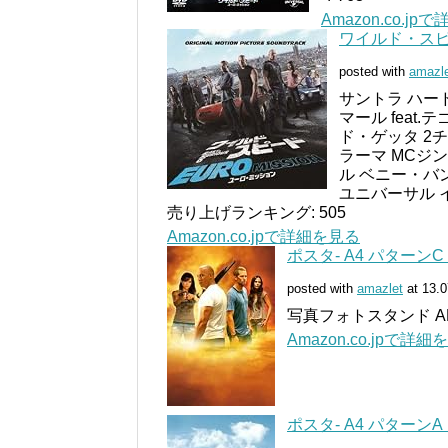
Amazon.co.j
ワイルド・スピー
posted with
amazl
サントラ ハー
マール feat
ド・ゲッタ 2チェ
ラーマ MCジン
ル ベニー・バ
ユニバーサル イン
売り上げランキング: 505
Amazon.co.jpで詳細を見る
ポスタ- A4 パターンC
posted with
amazlet
at 13.0
写真フォトスタンド AP
Amazon.co.jpで詳細
ポスタ- A4 パターンA