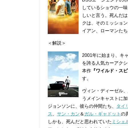
しているショウの一味
しいと言う。死んだは
クは、そのミッション
イアン、ローマンたち
＜解説＞
2001年に始まり、
を誇る人気カーアクシ
本作
『ワイルド・スピード
す。
ヴィン・ディーゼル、
うメインキャストに加
ジョンソンに、彼らの仲間たち、
タイ
ス
、
サン・カン
＆
ガル・ギャドット
の
しかも、死んだと思われていた
ミシェ