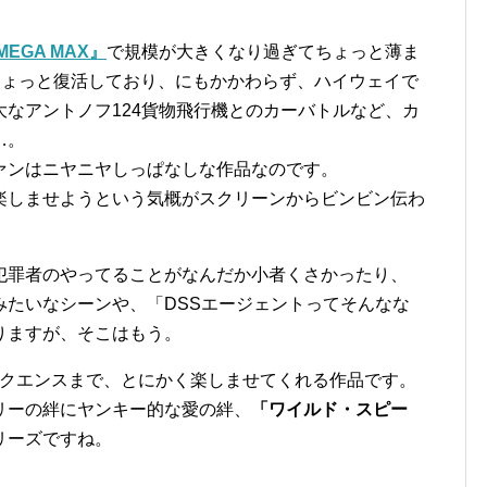
EGA MAX』
で規模が大きくなり過ぎてちょっと薄ま
ちょっと復活しており、にもかかわらず、ハイウェイで
なアントノフ124貨物飛行機とのカーバトルなど、カ
…。
ァンはニヤニヤしっぱなしな作品なのです。
楽しませようという気概がスクリーンからビンビン伝わ
犯罪者のやってることがなんだか小者くさかったり、
みたいなシーンや、「DSSエージェントってそんなな
りますが、そこはもう。
ークエンスまで、とにかく楽しませてくれる作品です。
リーの絆にヤンキー的な愛の絆、
「ワイルド・スピー
リーズですね。