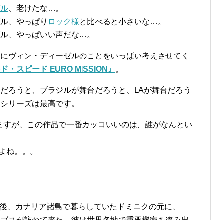
ゼル
、老けたな…。
ゼル、やっぱり
ロック様
と比べると小さいな…。
ゼル、やっぱいい声だな…。
りにヴィン・ディーゼルのことをいっぱい考えさせてく
・スピード EURO MISSION』
。
だろうと、ブラジルが舞台だろうと、LAが舞台だろう
のシリーズは最高です。
ますが、この作品で一番カッコいいのは、誰がなんとい
たいよね。。。
後、カナリア諸島で暮らしていたドミニクの元に、
ホブスが訪ねて来た。彼は世界各地で重要機密を盗み出