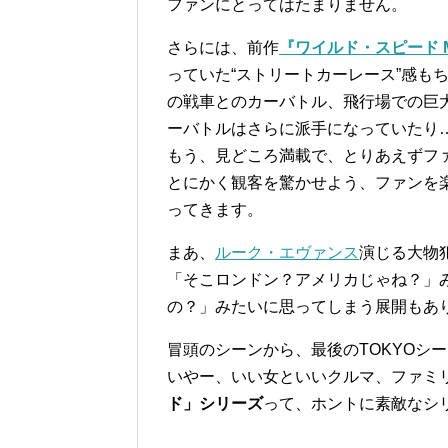
ファンにとってはたまりません。
さらには、前作
『ワイルド・スピード M
っていた“ストリートカーレース”感も
の戦車とのカーバトル、飛行場での巨大
ーバトルはさらに派手になっていたり
もう、見どころ満載で、とりあえずフ
とにかく観客を驚かせよう、ファンを
ってきます。
まあ、
ルーク・エヴァンス
演じる大物
「そこロンドン？アメリカじゃね？」
の？」みたいに思ってしまう展開もあ
冒頭のシーンから、最後のTOKYOシ
いやー、いい女といいクルマ、ファミ
ド」シリーズ
って、ホントに素敵なシ