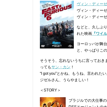
ヴィン・ディー
ヴィン・ディー
ヴィン・ディー
などと、久しぶ
れた映画
『ワイルド
ヨーロッパが舞台
と、やっぱりこ
そうそう、忘れないうちに言っておき
っても
サン・カン
！
“I got you”とかね、もうね、言われ
ジゼルさん、うらやましい！
＜STORY＞
ブラジルでの大仕事の
DSSエージェントの