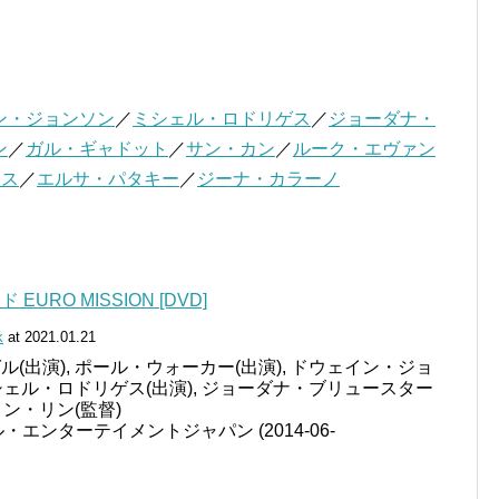
ン・ジョンソン
／
ミシェル・ロドリゲス
／
ジョーダナ・
ン
／
ガル・ギャドット
／
サン・カン
／
ルーク・エヴァン
ジス
／
エルサ・パタキー
／
ジーナ・カラーノ
URO MISSION [DVD]
k
at 2021.01.21
(出演), ポール・ウォーカー(出演), ドウェイン・ジョ
ミシェル・ロドリゲス(出演), ジョーダナ・ブリュースター
ィン・リン(監督)
・エンターテイメントジャパン (2014-06-