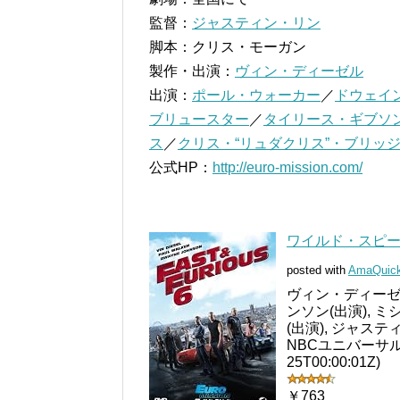
監督：
ジャスティン・リン
脚本：クリス・モーガン
製作・出演：
ヴィン・ディーゼル
出演：
ポール・ウォーカー
／
ドウェイ
ブリュースター
／
タイリース・ギブソ
ス
／
クリス・“リュダクリス”・ブリッ
公式HP：
http://euro-mission.com/
ワイルド・スピード E
posted with
AmaQuic
ヴィン・ディーゼル
ンソン(出演), 
(出演), ジャステ
NBCユニバーサル
25T00:00:01Z)
￥763