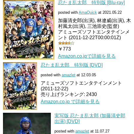
忍たま乱太郎 特別版 [Blu-ray]
posted with
AmaQuick
at 2021.05.22
加藤清史郎(出演), 林遼威(出演), 木
村風太(出演), 三池崇史(監督)
アミューズソフトエンタテインメ
ント (2011-12-22T00:00:01Z)
￥773
Amazon.co.jpで詳細を見る
忍たま乱太郎 特別版 [DVD]
posted with
amazlet
at 12.03.05
アミューズソフトエンタテインメント
(2011-12-22)
売り上げランキング: 2430
Amazon.co.jp で詳細を見る
実写版 忍たま乱太郎 (加藤清史郎
出演) [DVD]
posted with
amazlet
at 11.07.27