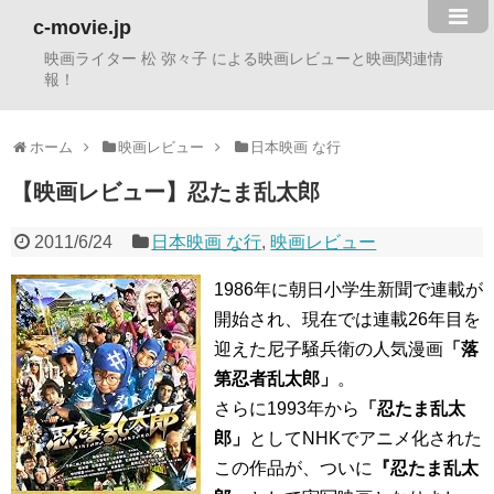
c-movie.jp
映画ライター 松 弥々子 による映画レビューと映画関連情
報！
ホーム
映画レビュー
日本映画 な行
【映画レビュー】忍たま乱太郎
2011/6/24
日本映画 な行
,
映画レビュー
1986年に朝日小学生新聞で連載が
開始され、現在では連載26年目を
迎えた尼子騒兵衛の人気漫画
「落
第忍者乱太郎」
。
さらに1993年から
「忍たま乱太
郎」
としてNHKでアニメ化された
この作品が、ついに
『忍たま乱太