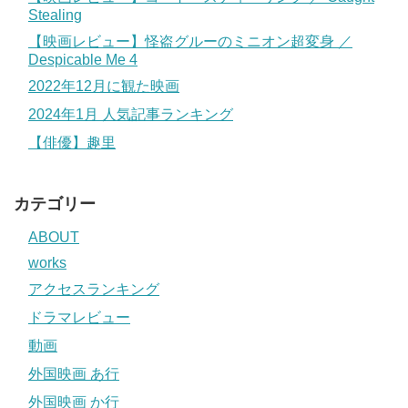
Stealing
【映画レビュー】怪盗グルーのミニオン超変身 ／
Despicable Me 4
2022年12月に観た映画
2024年1月 人気記事ランキング
【俳優】趣里
カテゴリー
ABOUT
works
アクセスランキング
ドラマレビュー
動画
外国映画 あ行
外国映画 か行