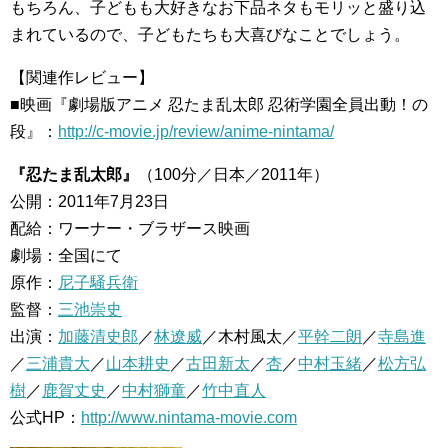
もちろん、子どもも大好きなお下品ネタもモリッと盛り込
まれているので、子どもたちも大喜びなことでしょう。
【関連作レビュー】
■映画『劇場版アニメ 忍たま乱太郎 忍術学園全員出動！の
段』：
http://c-movie.jp/review/anime-nintama/
『忍たま乱太郎』
（100分／日本／2011年）
公開：2011年7月23日
配給：ワーナー・ブラザース映画
劇場：全国にて
原作：
尼子騒兵衛
監督：
三池崇史
出演：
加藤清史郎
／
林遼威
／木村風太／
平幹二朗
／
寺島進
／
三浦貴大
／
山本耕史
／
古田新太
／
杏
／
中村玉緒
／
松方弘
樹
／
鹿賀丈史
／
中村獅童
／
竹中直人
公式HP：
http://www.nintama-movie.com