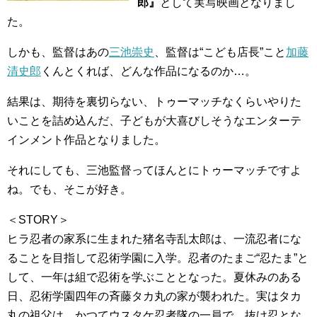
郎』
として実写映画となりまし
た。
しかも、監督はあの
三池崇史
、監督は“こども店長”こと
加藤
清史郎
くんとくれば、どんな作品になるのか…。
結果は、期待を裏切らない、トゥーマッチなくらいやりた
いことを詰め込んだ、子どもが大喜びしそうなエンターテ
インメント作品となりました。
それにしても、三池監督ってほんとにトゥーマッチですよ
ね。でも、そこが好き。
＜STORY＞
ヒラ忍者の家系に生まれた猪名寺乱太郎は、一流忍者にな
ることを目指して忍術学園に入学。忍者のたまご“忍たま”と
して、一年は組で忍術を学ぶこととなった。夏休みのある
日、忍術学園四年の斉藤タカ丸の家が襲われた。実はタカ
丸の祖父は、かつてウスタケ忍者隊の一員で、抜け忍とな