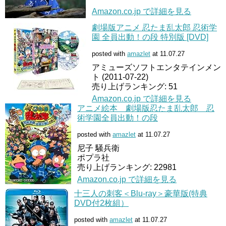
Amazon.co.jp で詳細を見る
劇場版アニメ 忍たま乱太郎 忍術学
園 全員出動！の段 特別版 [DVD]
posted with
amazlet
at 11.07.27
アミューズソフトエンタテインメン
ト (2011-07-22)
売り上げランキング: 51
Amazon.co.jp で詳細を見る
アニメ絵本 劇場版忍たま乱太郎 忍
術学園全員出動！の段
posted with
amazlet
at 11.07.27
尼子 騒兵衛
ポプラ社
売り上げランキング: 22981
Amazon.co.jp で詳細を見る
十三人の刺客＜Blu-ray＞豪華版(特典
DVD付2枚組）
posted with
amazlet
at 11.07.27