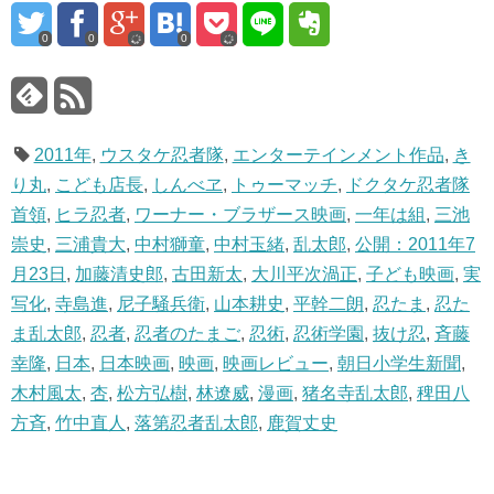
0
0
0
2011年
,
ウスタケ忍者隊
,
エンターテインメント作品
,
き
り丸
,
こども店長
,
しんべヱ
,
トゥーマッチ
,
ドクタケ忍者隊
首領
,
ヒラ忍者
,
ワーナー・ブラザース映画
,
一年は組
,
三池
崇史
,
三浦貴大
,
中村獅童
,
中村玉緒
,
乱太郎
,
公開：2011年7
月23日
,
加藤清史郎
,
古田新太
,
大川平次渦正
,
子ども映画
,
実
写化
,
寺島進
,
尼子騒兵衛
,
山本耕史
,
平幹二朗
,
忍たま
,
忍た
ま乱太郎
,
忍者
,
忍者のたまご
,
忍術
,
忍術学園
,
抜け忍
,
斉藤
幸隆
,
日本
,
日本映画
,
映画
,
映画レビュー
,
朝日小学生新聞
,
木村風太
,
杏
,
松方弘樹
,
林遼威
,
漫画
,
猪名寺乱太郎
,
稗田八
方斉
,
竹中直人
,
落第忍者乱太郎
,
鹿賀丈史