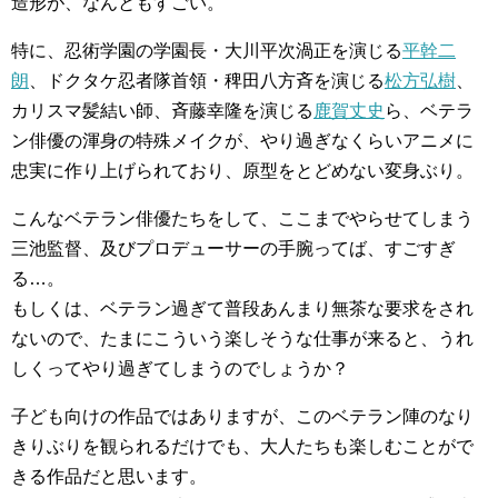
造形が、なんともすごい。
特に、忍術学園の学園長・大川平次渦正を演じる
平幹二
朗
、ドクタケ忍者隊首領・稗田八方斉を演じる
松方弘樹
、
カリスマ髪結い師、斉藤幸隆を演じる
鹿賀丈史
ら、ベテラ
ン俳優の渾身の特殊メイクが、やり過ぎなくらいアニメに
忠実に作り上げられており、原型をとどめない変身ぶり。
こんなベテラン俳優たちをして、ここまでやらせてしまう
三池監督、及びプロデューサーの手腕ってば、すごすぎ
る…。
もしくは、ベテラン過ぎて普段あんまり無茶な要求をされ
ないので、たまにこういう楽しそうな仕事が来ると、うれ
しくってやり過ぎてしまうのでしょうか？
子ども向けの作品ではありますが、このベテラン陣のなり
きりぶりを観られるだけでも、大人たちも楽しむことがで
きる作品だと思います。