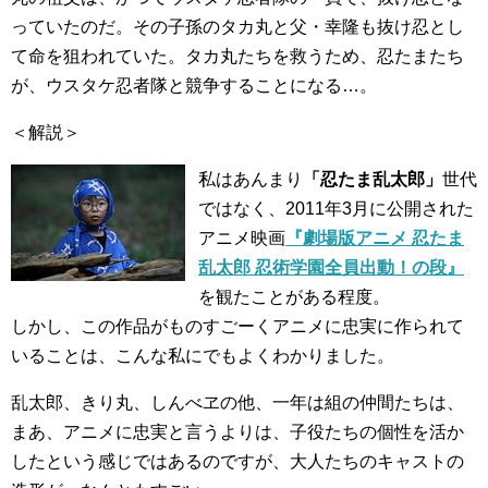
っていたのだ。その子孫のタカ丸と父・幸隆も抜け忍とし
て命を狙われていた。タカ丸たちを救うため、忍たまたち
が、ウスタケ忍者隊と競争することになる…。
＜解説＞
私はあんまり
「忍たま乱太郎」
世代
ではなく、2011年3月に公開された
アニメ映画
『劇場版アニメ 忍たま
乱太郎 忍術学園全員出動！の段』
を観たことがある程度。
しかし、この作品がものすごーくアニメに忠実に作られて
いることは、こんな私にでもよくわかりました。
乱太郎、きり丸、しんべヱの他、一年は組の仲間たちは、
まあ、アニメに忠実と言うよりは、子役たちの個性を活か
したという感じではあるのですが、大人たちのキャストの