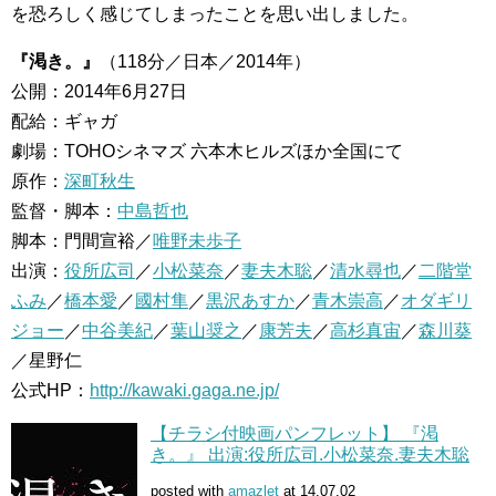
を恐ろしく感じてしまったことを思い出しました。
『渇き。』
（118分／日本／2014年）
公開：2014年6月27日
配給：ギャガ
劇場：TOHOシネマズ 六本木ヒルズほか全国にて
原作：
深町秋生
監督・脚本：
中島哲也
脚本：門間宣裕／
唯野未歩子
出演：
役所広司
／
小松菜奈
／
妻夫木聡
／
清水尋也
／
二階堂
ふみ
／
橋本愛
／
國村隼
／
黒沢あすか
／
青木崇高
／
オダギリ
ジョー
／
中谷美紀
／
葉山奨之
／
康芳夫
／
高杉真宙
／
森川葵
／星野仁
公式HP：
http://kawaki.gaga.ne.jp/
【チラシ付映画パンフレット】 『渇
き。』 出演:役所広司.小松菜奈.妻夫木聡
posted with
amazlet
at 14.07.02