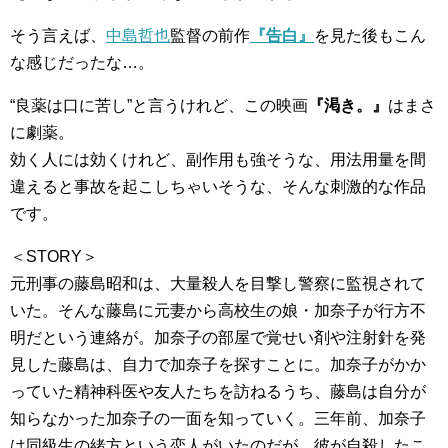
そう言えば、
中島哲也
監督の前作
『告白』
を見た後もこん
な感じだったな…。
“良薬は口に苦し”と言うけれど、この映画
『渇き。』
はまさ
に劇薬。
効く人には効くけれど、副作用も強そうな、用法用量を間
違えると事故を起こしちゃいそうな、そんな刺激的な作品
です。
＜STORY＞
元刑事の藤島昭和は、大量殺人を目撃し警察に監視されて
いた。そんな藤島に元妻から高校生の娘・加奈子が行方不
明だという連絡が。加奈子の部屋で覚せい剤や注射針を発
見した藤島は、自力で加奈子を探すことに。加奈子がかか
っていた精神科医や友人たちを訪ねるうち、藤島は自分が
知らなかった加奈子の一面を知っていく。三年前、加奈子
は同級生の緒方という恋人がいたのだが、彼が自殺したこ