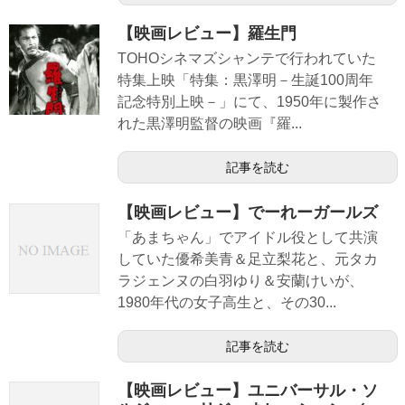
【映画レビュー】羅生門
TOHOシネマズシャンテで行われていた
特集上映「特集：黒澤明－生誕100周年
記念特別上映－」にて、1950年に製作さ
れた黒澤明監督の映画『羅...
記事を読む
【映画レビュー】でーれーガールズ
「あまちゃん」でアイドル役として共演
していた優希美青＆足立梨花と、元タカ
ラジェンヌの白羽ゆり＆安蘭けいが、
1980年代の女子高生と、その30...
記事を読む
【映画レビュー】ユニバーサル・ソ