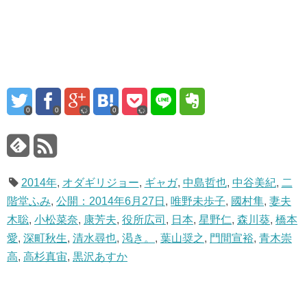
0
0
0
2014年
,
オダギリジョー
,
ギャガ
,
中島哲也
,
中谷美紀
,
二
階堂ふみ
,
公開：2014年6月27日
,
唯野未歩子
,
國村隼
,
妻夫
木聡
,
小松菜奈
,
康芳夫
,
役所広司
,
日本
,
星野仁
,
森川葵
,
橋本
愛
,
深町秋生
,
清水尋也
,
渇き。
,
葉山奨之
,
門間宣裕
,
青木崇
高
,
高杉真宙
,
黒沢あすか