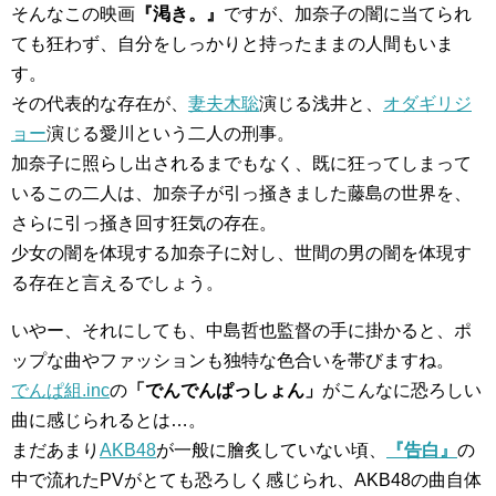
そんなこの映画
『渇き。』
ですが、加奈子の闇に当てられ
ても狂わず、自分をしっかりと持ったままの人間もいま
す。
その代表的な存在が、
妻夫木聡
演じる浅井と、
オダギリジ
ョー
演じる愛川という二人の刑事。
加奈子に照らし出されるまでもなく、既に狂ってしまって
いるこの二人は、加奈子が引っ掻きました藤島の世界を、
さらに引っ掻き回す狂気の存在。
少女の闇を体現する加奈子に対し、世間の男の闇を体現す
る存在と言えるでしょう。
いやー、それにしても、中島哲也監督の手に掛かると、ポ
ップな曲やファッションも独特な色合いを帯びますね。
でんぱ組.inc
の
「でんでんぱっしょん」
がこんなに恐ろしい
曲に感じられるとは…。
まだあまり
AKB48
が一般に膾炙していない頃、
『告白』
の
中で流れたPVがとても恐ろしく感じられ、AKB48の曲自体