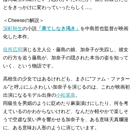
とをきっかけに変わっていったらしく…。
＜Cheeseの解説＞
深町秋生
の小説
「果てしなき渇き」
を中島哲也監督が映画
化した本作。
役所広司
演じる主人公・藤島の娘、加奈子が失踪し、彼女
の行方を追う藤島が、加奈子の隠された本当の姿を知って
いく、という物語です。
高校生の少女ではあるけれども、まさに“ファム・ファター
ル”と呼ぶにふさわしい加奈子を演じるのは、これが映画初
出演になるモデル出身の
小松菜奈
。
同級生を男娼のように貶めたり麻薬漬けにしたり、何を考
えているのかわからないけれど、なんだか軽やかで楽しそ
うで空虚な笑い声を響かせる加奈子を、ある意味天真爛漫
に、ある意味お人形のように演じています。