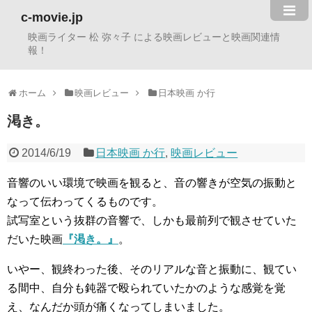
c-movie.jp
映画ライター 松 弥々子 による映画レビューと映画関連情
報！
ホーム
映画レビュー
日本映画 か行
渇き。
2014/6/19
日本映画 か行
,
映画レビュー
音響のいい環境で映画を観ると、音の響きが空気の振動と
なって伝わってくるものです。
試写室という抜群の音響で、しかも最前列で観させていた
だいた映画
『渇き。』
。
いやー、観終わった後、そのリアルな音と振動に、観てい
る間中、自分も鈍器で殴られていたかのような感覚を覚
え、なんだか頭が痛くなってしまいました。