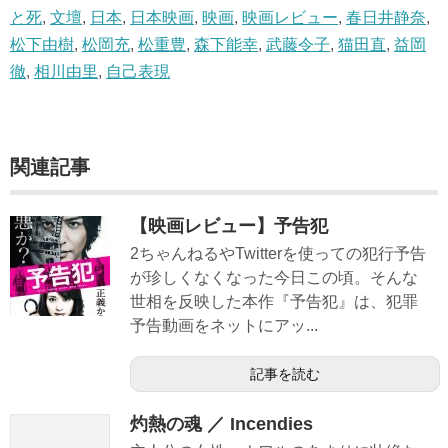
と死
,
文壇
,
日本
,
日本映画
,
映画
,
映画レビュー
,
春日井静奈
,
松下由樹
,
松岡充
,
松重豊
,
森下能幸
,
武藤令子
,
猫田直
,
益岡
徹
,
相川由里
,
自己表現
関連記事
【映画レビュー】予告犯
2ちゃんねるやTwitterを使っての犯行予告
が珍しくなくなった今日この頃。そんな
世相を反映した本作『予告犯』は、犯罪
予告動画をネットにアッ...
記事を読む
灼熱の魂 ／ Incendies