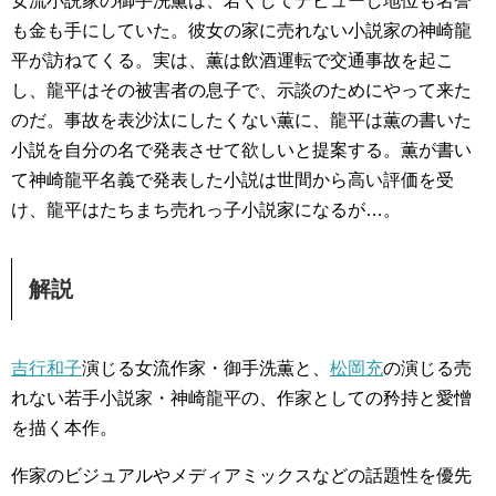
女流小説家の御手洗薫は、若くしてデビューし地位も名誉
も金も手にしていた。彼女の家に売れない小説家の神崎龍
平が訪ねてくる。実は、薫は飲酒運転で交通事故を起こ
し、龍平はその被害者の息子で、示談のためにやって来た
のだ。事故を表沙汰にしたくない薫に、龍平は薫の書いた
小説を自分の名で発表させて欲しいと提案する。薫が書い
て神崎龍平名義で発表した小説は世間から高い評価を受
け、龍平はたちまち売れっ子小説家になるが…。
解説
吉行和子
演じる女流作家・御手洗薫と、
松岡充
の演じる売
れない若手小説家・神崎龍平の、作家としての矜持と愛憎
を描く本作。
作家のビジュアルやメディアミックスなどの話題性を優先