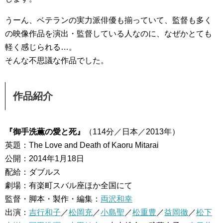
うーん、ベテランの実力派俳優も揃っていて、監督も多く
の映像作品を演出・監督している人なのに、なぜかとても
軽く感じられる…。
そんな不思議な作品でした。
作品紹介
『御手洗薫の愛と死』
（114分／日本／2013年）
英題：The Love and Death of Kaoru Mitarai
公開：2014年1月18日
配給：ダブルス
劇場：有楽町スバル座ほか全国にて
監督・脚本・製作・編集：
両沢和幸
出演：
吉行和子
／
松岡充
／
小島聖
／
松重豊
／
益岡徹
／
松下