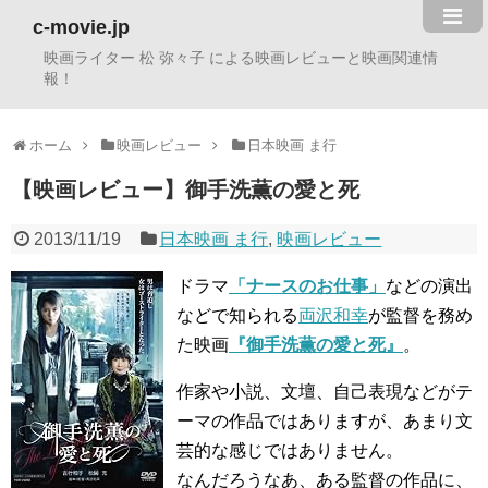
c-movie.jp
映画ライター 松 弥々子 による映画レビューと映画関連情
報！
ホーム
映画レビュー
日本映画 ま行
【映画レビュー】御手洗薫の愛と死
2013/11/19
日本映画 ま行
,
映画レビュー
ドラマ
「ナースのお仕事」
などの演出
などで知られる
両沢和幸
が監督を務め
た映画
『御手洗薫の愛と死』
。
作家や小説、文壇、自己表現などがテ
ーマの作品ではありますが、あまり文
芸的な感じではありません。
なんだろうなあ、ある監督の作品に、