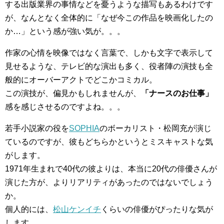
する出版業界の事情などを憂うような描写もあるわけです
が、なんとなく全体的に「なぜ今この作品を映画化したの
か…」という感が強い気が。。。
作家の心情を映像ではなく言葉で、しかも文字で表示して
見せるような、テレビ的な演出も多く、役者陣の演技も全
般的にオーバーアクトでどこかコミカル。
この演技が、偏見かもしれませんが、
「ナースのお仕事」
感を感じさせるのですよね。。。
若手小説家の役を
SOPHIA
のボーカリスト・松岡充が演じ
ているのですが、彼もどちらかというとミスキャストな気
がします。
1971年生まれで40代の彼よりは、本当に20代の俳優さんが
演じた方が、よりリアリティがあったのではないでしょう
か。
個人的には、
松山ケンイチ
くらいの俳優がぴったりな気が
します。