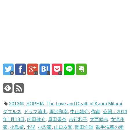
0
0
0
2013年
,
SOPHIA
,
The Love and Death of Kaoru Mitarai
,
ダブルス
,
ドラマ演出
,
両沢和幸
,
中山雄介
,
作家
,
公開：2014
年1月18日
,
内田健介
,
原田果奈
,
吉行和子
,
大西武志
,
女流作
家
,
小島聖
,
小説
,
小説家
,
山口友和
,
岡田浩暉
,
御手洗薫の愛