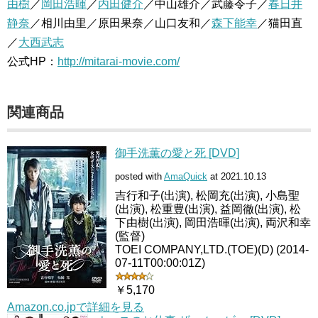
由樹
／
岡田浩暉
／
内田健介
／中山雄介／武藤令子／
春日井
静奈
／相川由里／原田果奈／山口友和／
森下能幸
／猫田直
／
大西武志
公式HP：
http://mitarai-movie.com/
関連商品
御手洗薫の愛と死 [DVD]
posted with
AmaQuick
at 2021.10.13
吉行和子(出演), 松岡充(出演), 小島聖
(出演), 松重豊(出演), 益岡徹(出演), 松
下由樹(出演), 岡田浩暉(出演), 両沢和幸
(監督)
TOEI COMPANY,LTD.(TOE)(D) (2014-
07-11T00:00:01Z)
￥5,170
Amazon.co.jpで詳細を見る