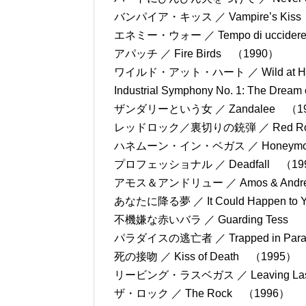
バンパイア・キッス ／ Vampire’s Kis
エネミー・ウォー ／ Tempo di uccide
アパッチ ／ Fire Birds （1990）
ワイルド・アット・ハート ／ Wild at He
Industrial Symphony No. 1: The Drea
ザンダリーという女 ／ Zandalee （1
レッドロック／裏切りの銃弾 ／ Red Roc
ハネムーン・イン・ベガス ／ Honeymoon
プロフェッショナル ／ Deadfall （19
アモス＆アンドリュー ／ Amos & Andr
あなたに降る夢 ／ It Could Happen to
不機嫌な赤いバラ ／ Guarding Tess 
パラダイスの逃亡者 ／ Trapped in Par
死の接吻 ／ Kiss of Death （1995）
リービング・ラスベガス ／ Leaving Las
ザ・ロック ／ The Rock （1996）