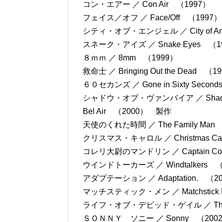
コン・エアー ／ Con Air （1997）
フェイス／オフ ／ Face/Off （1997）
シティ・オブ・エンジェル ／ City of An
スネーク・アイズ ／ Snake Eyes （1
８ｍｍ ／ 8mm （1999）
救命士 ／ Bringing Out the Dead （1
６０セカンズ ／ Gone in Sixty Secon
シャドウ・オブ・ヴァンパイア ／ Shadow 
Bel Air （2000） 製作
天使のくれた時間 ／ The Family Man
クリスマス・キャロル ／ Christmas Car
コレリ大尉のマンドリン ／ Captain Corel
ウインドトーカーズ ／ Windtalkers （
アダプテーション ／ Adaptation. （2
マッチスティック・メン ／ Matchstick
ライフ・オブ・デビッド・ゲイル ／ The Lif
ＳＯＮＮＹ ソニー ／ Sonny （20