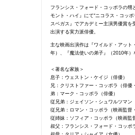
フランシス・フォード・コッポラの甥と
モント・ハイ』にて“ニコラス・コッポ
スベガス』でアカデミー主演男優賞を
出演する実力派俳優。
主な映画出演作は『ワイルド・アット・ハ
年）、『魔法使いの弟子』（2010年）
＜著名な家族＞
息子：ウェストン・ケイジ（俳優）
兄：クリストファー・コッポラ（俳優
弟：マーク・コッポラ（俳優）
従兄弟：ジェイソン・シュワルツマン
従兄弟：ロマン・コッポラ（映画監督
従姉妹：ソフィア・コッポラ（映画監
叔父：フランシス・フォード・コッポ
叔母：タリア・シャイア（女優）