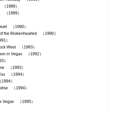
s （1988）
re （1989）
art （1990）
m of the Brokenhearted （1990）
991）
k West （1993）
 in Vegas （1992）
93）
ew （1993）
 You （1994）
（1994）
adise （1994）
 Vegas （1995）