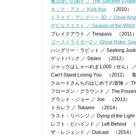
魔法使いの弟子 ／ The Sorcerer’s Appre
キック・アス ／ Kick-Ass
（2010）
ドライブ・アングリー 3D ／ Drive Ang
デビルクエスト ／ Season of the Witch
ブレイクアウト ／ Trespass （2011
ゴーストライダー2 ／ Ghost Rider: Spirit
ハングリー・ラビット ／ Seeking Just
ゲットバック ／ Stolen （2012）
ジャックはしゃべれま1,000（せん） ／ A 
Can’t Stand Losing You （2012）
クルードさんちのはじめての冒険 ／ The
フローズン・グラウンド ／ The Frozen 
グランド・ジョー ／ Joe （2013）
トカレフ ／ Tokarev （2014）
ラスト・リベンジ ／ Dying of the Ligh
レフト・ビハインド ／ Left Behind （
ザ・レジェンド ／ Outcast （2014）