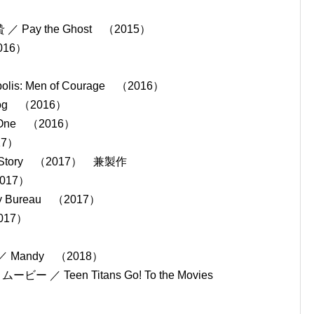
）
y the Ghost （2015）
016）
s: Men of Courage （2016）
og （2016）
One （2016）
17）
e Story （2017） 兼製作
2017）
 Bureau （2017）
017）
andy （2018）
 Teen Titans Go! To the Movies