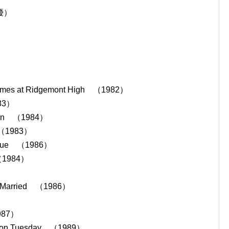
優）
 at Ridgemont High （1982）
83）
oon （1984）
（1983）
lue （1986）
（1984）
Married （1986）
）
987）
 Tuesday （1989）