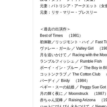
元妻：パトリシア・アークエット（女
元妻：リサ・マリー・プレスリー
＜過去の出演作＞
Best of Times （1981）
初体験／リッジモント・ハイ ／ Fast Times
ヴァレー・ガール ／ Valley Girl （19
月を追いかけて ／ Racing with the M
ランブルフィッシュ ／ Rumble Fish 
ボーイ・イン・ブルー ／ The Boy in B
コットンクラブ ／ The Cotton Club 
バーディ ／ Birdy （1984）
ペギー・スーの結婚 ／ Peggy Sue Got 
月の輝く夜に ／ Moonstruck （1987
赤ちゃん泥棒 ／ Raising Arizona （1
ハートにびんびん火をつけて ／ Never on