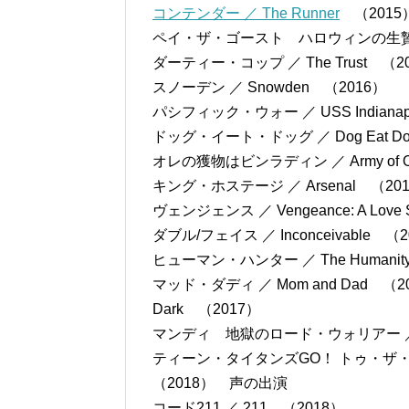
コンテンダー ／ The Runner
（2015
ペイ・ザ・ゴースト ハロウィンの生贄 ／ Pa
ダーティー・コップ ／ The Trust （2
スノーデン ／ Snowden （2016）
パシフィック・ウォー ／ USS Indianapoli
ドッグ・イート・ドッグ ／ Dog Eat D
オレの獲物はビンラディン ／ Army of 
キング・ホステージ ／ Arsenal （20
ヴェンジェンス ／ Vengeance: A Lov
ダブル/フェイス ／ Inconceivable （
ヒューマン・ハンター ／ The Humanity
マッド・ダディ ／ Mom and Dad （2
Dark （2017）
マンディ 地獄のロード・ウォリアー ／ M
ティーン・タイタンズGO！ トゥ・ザ・ムービー ／
（2018） 声の出演
コード211 ／ 211 （2018）