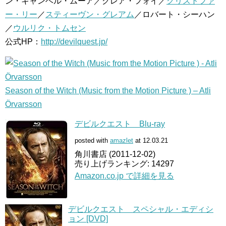
ン・キャンベル・ムーア／クレア・フォイ／
クリストファ
ー・リー
／
スティーヴン・グレアム
／ロバート・シーハン
／
ウルリク・トムセン
公式HP：
http://devilquest.jp/
Season of the Witch (Music from the Motion Picture ) – Atli
Örvarsson
デビルクエスト Blu-ray
posted with
amazlet
at 12.03.21
角川書店 (2011-12-02)
売り上げランキング: 14297
Amazon.co.jp で詳細を見る
デビルクエスト スペシャル・エディシ
ョン [DVD]