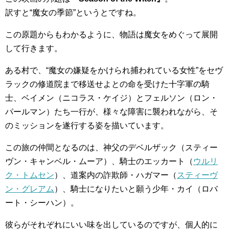
訳すと“魔女の季節”というとですね。
この原題からもわかるように、物語は魔女をめぐって展開
して行きます。
ある村で、“魔女の嫌疑をかけられ捕われている女性”をセヴ
ラックの修道院まで移送せよとの命を受けた十字軍の騎
士、ベイメン（ニコラス・ケイジ）とフェルソン（ロン・
パールマン）たち一行が、様々な障害に襲われながら、そ
のミッションを遂行する姿を描いています。
この旅の仲間となるのは、神父のデベルザック（スティー
ヴン・キャンベル・ムーア）、騎士のエッカート（
ウルリ
ク・トムセン
）、道案内の詐欺師・ハガマー（
スティーヴ
ン・グレアム
）、騎士になりたいと願う少年・カイ（ロバ
ート・シーハン）。
彼らがそれぞれにいい味を出しているのですが、個人的に