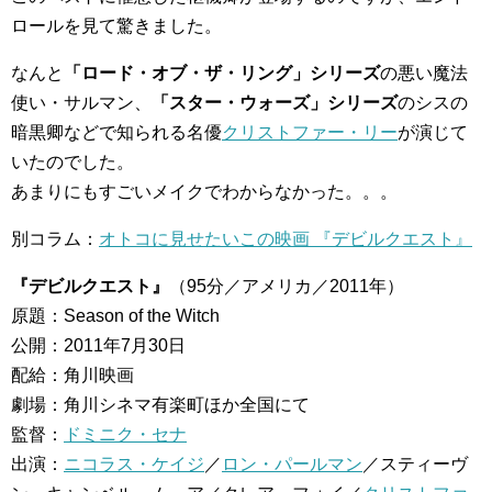
ロールを見て驚きました。
なんと
「ロード・オブ・ザ・リング」シリーズ
の悪い魔法
使い・サルマン、
「スター・ウォーズ」シリーズ
のシスの
暗黒卿などで知られる名優
クリストファー・リー
が演じて
いたのでした。
あまりにもすごいメイクでわからなかった。。。
別コラム：
オトコに見せたいこの映画 『デビルクエスト』
『デビルクエスト』
（95分／アメリカ／2011年）
原題：Season of the Witch
公開：2011年7月30日
配給：角川映画
劇場：角川シネマ有楽町ほか全国にて
監督：
ドミニク・セナ
出演：
ニコラス・ケイジ
／
ロン・パールマン
／スティーヴ