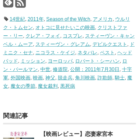
14世紀
,
2011年
,
Season of the Witch
,
アメリカ
,
ウルリ
ク・トムセン
,
オトコに見せたいこの映画
,
クリストファ
ー・リー
,
クレア・フォイ
,
コスプレ
,
スティーヴン・キャン
ベル・ムーア
,
スティーヴン・グレアム
,
デビルクエスト
,
ド
ミニク・セナ
,
ニコラス・ケイジ
,
ネタバレ
,
ペスト
,
ヘッド
バッド
,
ミッション
,
ヨーロッパ
,
ロバート・シーハン
,
ロ
ン・パールマン
,
中世
,
修道院
,
公開：2011年7月30日
,
十字
軍
,
外国映画
,
映画
,
神父
,
脱走兵
,
角川映画
,
詐欺師
,
騎士
,
魔
女
,
魔女の季節
,
魔女裁判
,
黒死病
関連記事
【映画レビュー】恋妻家宮本