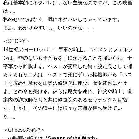
私は基本的にネタバレはしない主義なのですが、この映画
は…。
私のせいではなく、既にネタバレしちゃっています。
まあ、わかりやすいし、いいのかな。。。
＜STORY＞
14世紀のヨーロッパ。十字軍の騎士、ベイメンとフェルソ
ンは、罪のない女子どもを手にかけることを強いられ、十
字軍から離脱する。ペストが蔓延した街で脱走兵として捕
らえられた二人は、ペストで死に瀕した枢機卿から「ペス
トを広めた魔女を山奥の修道院に運び、魔女裁判にかけ
よ」との命を受ける。彼らは魔女を連れ、神父や騎士、道
案内の詐欺師たちと共に修道院のあるセヴラックを目指
す。しかし、その道中には様々な苦難が待ち受けてい
た…。
＜Cheeseの解説＞
この映画の邦題は
『Season of the Witch』
。