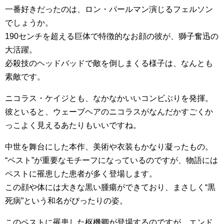
一番好きだったのは、ロン・パールマン演じるフェルソン
でしょうか。
190センチを超える巨体で特徴的なお顔の彼が、獅子奮迅の
大活躍。
必殺技のヘッドバッドで敵を倒しまくる様子は、なんとも
素敵です。
ニコラス・ケイジとも、なかなかいいコンビぶりを発揮。
彼といると、ウェーブヘアのニコラスがなんだかすごくか
っこよく見えるあたりもいいですね。
中世を舞台にした本作、美術や衣装もかなり凝ったもの。
“ペスト”が重要なモチーフになっているのですが、物語には
ペストに罹患した患者が多く登場します。
この顔や体には大きな黒い腫瘍ができており、まさしく“黒
死病”という和名がぴったりの姿。
このペストに罹患した枢機卿が登場するのですが、エンド