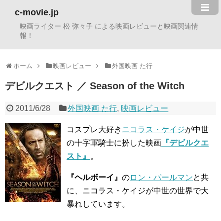
c-movie.jp
映画ライター 松 弥々子 による映画レビューと映画関連情
報！
ホーム
映画レビュー
外国映画 た行
デビルクエスト ／ Season of the Witch
2011/6/28
外国映画 た行
,
映画レビュー
コスプレ大好き
ニコラス・ケイジ
が中世
の十字軍騎士に扮した映画
『デビルクエ
スト』
。
『ヘルボーイ』
の
ロン・パールマン
と共
に、ニコラス・ケイジが中世の世界で大
暴れしています。