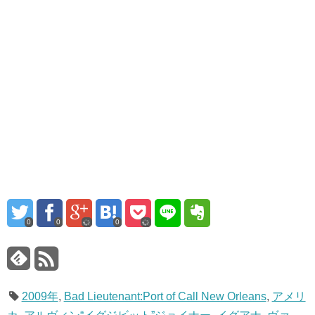
0
0
0
2009年
,
Bad Lieutenant:Port of Call New Orleans
,
アメリ