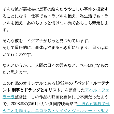
そんな彼が裏社会の黒幕の絡んだややこしい事件を捜査す
ることになり、仕事でもトラブルを抱え、私生活でもトラ
ブルを抱え、あのちょっと情けない顔であちこち奔走しま
す。
そんな彼を、イグアナがじっと見つめています。
そして最終的に、事体は治まるべき所に収まり、日々は続
いて行くのです。
なんというか…、人間の日々の営みなど、ちっぽけなもの
だと思えます。
この作品のオリジナルである1992年の
『バッド・ルーテナ
ント 刑事とドラッグとキリスト』
を監督した
アベル・フェ
ラーラ
監督は、この作品の映画化自体にご不満だったよう
で、2008年の第61回カンヌ国際映画祭で
「彼らが地獄で死
ぬことを願うよ。ニコラス・ケイジとヴェルナー・ヘルツ