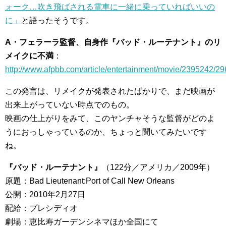
ォーク…吹き飛ばされる電車に一緒に乗っていればいいの
に」
と語ったそうです。
A・フェラーラ監督、自身作『バッド・ルーテナント』のリ
メイクに不満
：
http://www.afpbb.com/article/entertainment/movie/2395242/2
この発言は、リメイクが発表されたばかりで、まだ映画が
出来上がっていない時点でのもの。
映画の仕上がりをみて、このヤンチャそうな監督がどのよ
うにおっしゃっているのか、ちょっと聞いてみたいです
ね。
『バッド・ルーテナント』
（122分／アメリカ／2009年）
原題：Bad Lieutenant:Port of Call New Orleans
公開：2010年2月27日
配給：プレシディオ
劇場：恵比寿ガーデンシネマほか全国にて