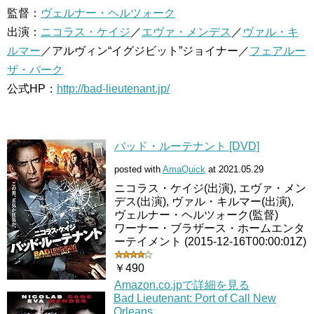
監督：
ヴェルナー・ヘルツォーク
出演：
ニコラス・ケイジ
／
エヴァ・メンデス
／
ヴァル・キ
ルマー
／アルヴィン“イグジビット”ジョイナー／
フェアルー
ザ・バーク
公式HP：
http://bad-lieutenant.jp/
バッド・ルーテナント [DVD]
posted with
AmaQuick
at 2021.05.29
ニコラス・ケイジ(出演), エヴァ・メン
デス(出演), ヴァル・キルマー(出演),
ヴェルナー・ヘルツォーク(監督)
ワーナー・ブラザース・ホームエンタ
ーテイメント (2015-12-16T00:00:01Z)
￥490
Amazon.co.jpで詳細を見る
Bad Lieutenant: Port of Call New
Orleans