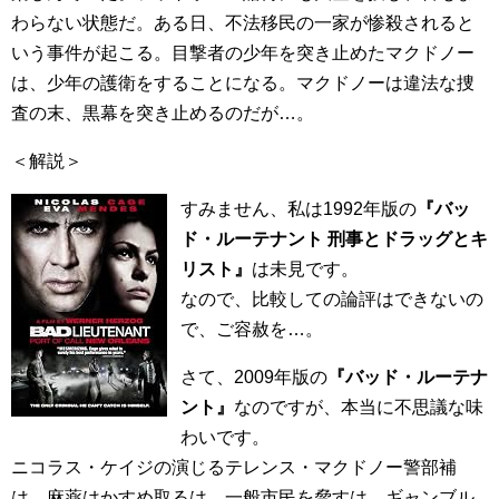
わらない状態だ。ある日、不法移民の一家が惨殺されると
いう事件が起こる。目撃者の少年を突き止めたマクドノー
は、少年の護衛をすることになる。マクドノーは違法な捜
査の末、黒幕を突き止めるのだが…。
＜解説＞
すみません、私は1992年版の
『バッ
ド・ルーテナント 刑事とドラッグとキ
リスト』
は未見です。
なので、比較しての論評はできないの
で、ご容赦を…。
さて、2009年版の
『バッド・ルーテナ
ント』
なのですが、本当に不思議な味
わいです。
ニコラス・ケイジの演じるテレンス・マクドノー警部補
は、麻薬はかすめ取るは、一般市民を脅すは、ギャンブル