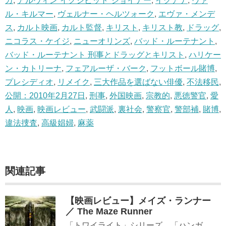
カ
,
アルヴィン“イグジビット”ジョイナー
,
イグアナ
,
ヴァ
ル・キルマー
,
ヴェルナー・ヘルツォーク
,
エヴァ・メンデ
ス
,
カルト映画
,
カルト監督
,
キリスト
,
キリスト教
,
ドラッグ
,
ニコラス・ケイジ
,
ニューオリンズ
,
バッド・ルーテナント
,
バッド・ルーテナント 刑事とドラッグとキリスト
,
ハリケー
ン・カトリーナ
,
フェアルーザ・バーク
,
フットボール賭博
,
プレシディオ
,
リメイク
,
三大作品を選ばない俳優
,
不法移民
,
公開：2010年2月27日
,
刑事
,
外国映画
,
宗教的
,
悪徳警官
,
愛
人
,
映画
,
映画レビュー
,
武闘派
,
裏社会
,
警察官
,
警部補
,
賭博
,
違法捜査
,
高級娼婦
,
麻薬
関連記事
【映画レビュー】メイズ・ランナー
／ The Maze Runner
「トワイライト」シリーズ、「ハンガ