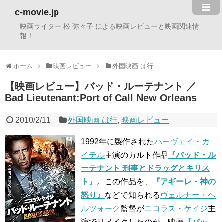
c-movie.jp
映画ライター 松 弥々子 による映画レビューと映画関連情
報！
ホーム
映画レビュー
外国映画 は行
【映画レビュー】バッド・ルーテナント ／
Bad Lieutenant:Port of Call New Orleans
2010/2/11
外国映画 は行
,
映画レビュー
1992年に製作された
ハーヴェイ・カ
イテル
主演のカルト作品
『バッド・ル
ーテナント 刑事とドラッグとキリス
ト』
。この作品を、
『アギーレ・神の
怒り』
などで知られる
ヴェルナー・ヘ
ルツォーク
監督が
ニコラス・ケイジ
主
演でリメイクしたのが、映画
『バッ