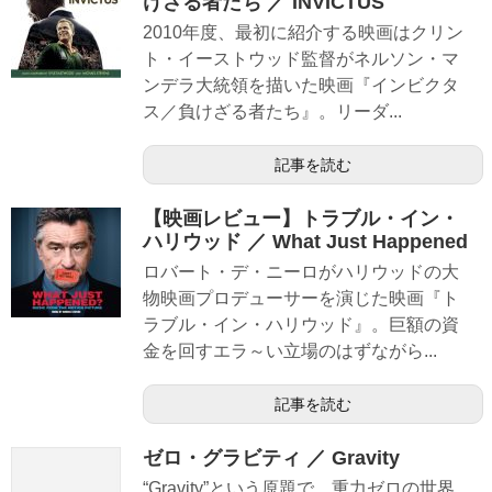
けざる者たち ／ INVICTUS
2010年度、最初に紹介する映画はクリン
ト・イーストウッド監督がネルソン・マ
ンデラ大統領を描いた映画『インビクタ
ス／負けざる者たち』。リーダ...
記事を読む
【映画レビュー】トラブル・イン・
ハリウッド ／ What Just Happened
ロバート・デ・ニーロがハリウッドの大
物映画プロデューサーを演じた映画『ト
ラブル・イン・ハリウッド』。巨額の資
金を回すエラ～い立場のはずながら...
記事を読む
ゼロ・グラビティ ／ Gravity
“Gravity”という原題で、重力ゼロの世界