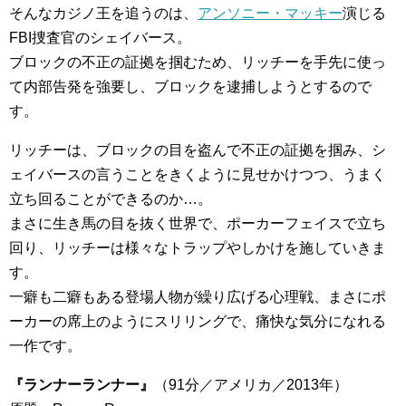
そんなカジノ王を追うのは、
アンソニー・マッキー
演じる
FBI捜査官のシェイバース。
ブロックの不正の証拠を掴むため、リッチーを手先に使っ
て内部告発を強要し、ブロックを逮捕しようとするので
す。
リッチーは、ブロックの目を盗んで不正の証拠を掴み、シ
ェイバースの言うことをきくように見せかけつつ、うまく
立ち回ることができるのか…。
まさに生き馬の目を抜く世界で、ポーカーフェイスで立ち
回り、リッチーは様々なトラップやしかけを施していきま
す。
一癖も二癖もある登場人物が繰り広げる心理戦、まさにポ
ーカーの席上のようにスリリングで、痛快な気分になれる
一作です。
『ランナーランナー』
（91分／アメリカ／2013年）