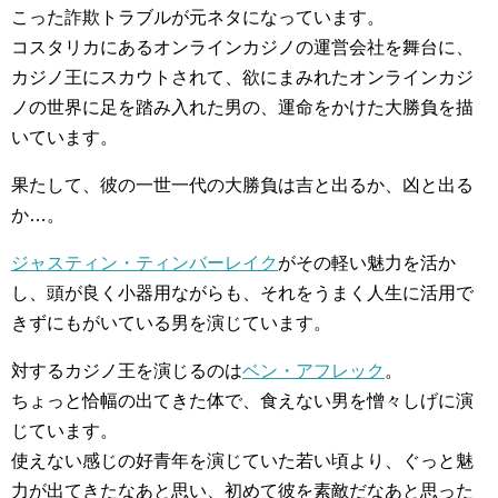
こった詐欺トラブルが元ネタになっています。
コスタリカにあるオンラインカジノの運営会社を舞台に、
カジノ王にスカウトされて、欲にまみれたオンラインカジ
ノの世界に足を踏み入れた男の、運命をかけた大勝負を描
いています。
果たして、彼の一世一代の大勝負は吉と出るか、凶と出る
か…。
ジャスティン・ティンバーレイク
がその軽い魅力を活か
し、頭が良く小器用ながらも、それをうまく人生に活用で
きずにもがいている男を演じています。
対するカジノ王を演じるのは
ベン・アフレック
。
ちょっと恰幅の出てきた体で、食えない男を憎々しげに演
じています。
使えない感じの好青年を演じていた若い頃より、ぐっと魅
力が出てきたなあと思い、初めて彼を素敵だなあと思った