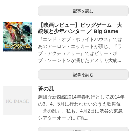
記事を読む
【映画レビュー】ビッグゲーム 大
統領と少年ハンター ／ Big Game
『エンド・オブ・ホワイトハウス』では
あのアーロン・エッカートが演じ、『ラ
ブ・アクチュアリー』ではビリー・ボ
ブ・ソーントンが演じたアメリカ大統...
記事を読む
蒼の乱
劇団☆新感線2014年春興行として2014年
の3、4、5月に行われたいのうえ歌舞伎
「蒼の乱」。私も、4月2日に渋谷の東急
シアターオーブにて観...