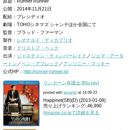
原題：Runner Runner
公開：2014年11月21日
配給：プレシディオ
劇場：TOHOシネマズ シャンテほか全国にて
監督：ブラッド・ファーマン
製作：
レオナルド・ディカプリオ
音楽：
クリストフ・ベック
出演：
ジャスティン・ティンバーレイク
／
ジェマ・アータ
ートン
／
ベン・アフレック
／
アンソニー・マッキー
公式HP：
http://runner-runner.jp/
リンカーン弁護士 [Blu-ray]
posted with
amazlet
at 14.09.23
Happinet(SB)(D) (2013-01-08)
売り上げランキング: 46,990
Amazon.co.jpで詳細を見る