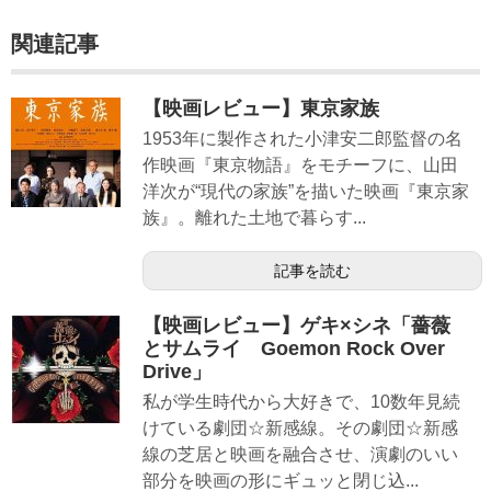
関連記事
【映画レビュー】東京家族
1953年に製作された小津安二郎監督の名
作映画『東京物語』をモチーフに、山田
洋次が“現代の家族”を描いた映画『東京家
族』。離れた土地で暮らす...
記事を読む
【映画レビュー】ゲキ×シネ「薔薇
とサムライ Goemon Rock Over
Drive」
私が学生時代から大好きで、10数年見続
けている劇団☆新感線。その劇団☆新感
線の芝居と映画を融合させ、演劇のいい
部分を映画の形にギュッと閉じ込...