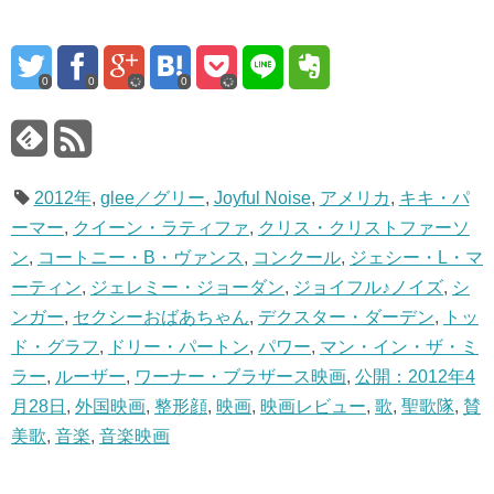
0
0
0
2012年
,
glee／グリー
,
Joyful Noise
,
アメリカ
,
キキ・パ
ーマー
,
クイーン・ラティファ
,
クリス・クリストファーソ
ン
,
コートニー・B・ヴァンス
,
コンクール
,
ジェシー・L・マ
ーティン
,
ジェレミー・ジョーダン
,
ジョイフル♪ノイズ
,
シ
ンガー
,
セクシーおばあちゃん
,
デクスター・ダーデン
,
トッ
ド・グラフ
,
ドリー・パートン
,
パワー
,
マン・イン・ザ・ミ
ラー
,
ルーザー
,
ワーナー・ブラザース映画
,
公開：2012年4
月28日
,
外国映画
,
整形顔
,
映画
,
映画レビュー
,
歌
,
聖歌隊
,
賛
美歌
,
音楽
,
音楽映画