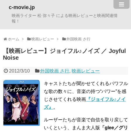
c-movie.jp
映画ライター 松 弥々子 による映画レビューと映画関連情
報！
ホーム
映画レビュー
外国映画 さ行
【映画レビュー】ジョイフル♪ノイズ ／ Joyful
Noise
2012/3/10
外国映画 さ行
,
映画レビュー
キャストたちが聞かせてくれるパワフル
な歌の数々に、音楽の持つ“パワー”を感
じさせてくれる映画
『ジョイフル♪ノイ
ズ』
。
ルーザーたちが音楽で自信を取り戻して
いくという、まんま大人版
「glee／グリ