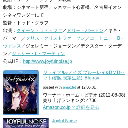
劇場：シネマート新宿、シネマート心斎橋、名古屋イオン
シネマワンダーにて
監督：トッド・グラフ
出演：
クイーン・ラティファ
／
ドリー・パートン
／キキ・
パーマー／
クリス・クリストファーソン
／
コートニー・B・
ヴァンス
／ジェレミー・ジョーダン／デクスター・ダーデ
ン／
ジェシー・L・マーティン
公式HP：
http://www.joyfulnoise.jp
ジョイフル♪ノイズ ブルーレイ&DＶDセ
ット(初回限定生産) [Blu-ray]
posted with
amazlet
at 12.06.01
ワーナー・ホーム・ビデオ (2012-08-08)
売り上げランキング: 4736
Amazon.co.jp で詳細を見る
Joyful Noise