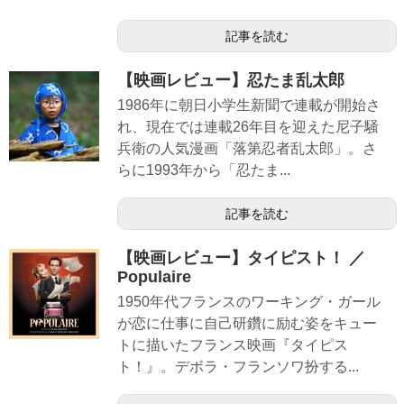
記事を読む
【映画レビュー】忍たま乱太郎
1986年に朝日小学生新聞で連載が開始さ
れ、現在では連載26年目を迎えた尼子騒
兵衛の人気漫画「落第忍者乱太郎」。さ
らに1993年から「忍たま...
記事を読む
【映画レビュー】タイピスト！ ／
Populaire
1950年代フランスのワーキング・ガール
が恋に仕事に自己研鑽に励む姿をキュー
トに描いたフランス映画『タイピス
ト！』。デボラ・フランソワ扮する...