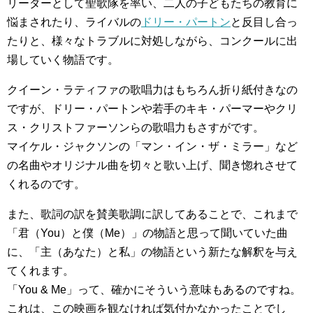
リーダーとして聖歌隊を率い、二人の子どもたちの教育に
悩まされたり、ライバルの
ドリー・パートン
と反目し合っ
たりと、様々なトラブルに対処しながら、コンクールに出
場していく物語です。
クイーン・ラティファの歌唱力はもちろん折り紙付きなの
ですが、ドリー・パートンや若手のキキ・パーマーやクリ
ス・クリストファーソンらの歌唱力もさすがです。
マイケル・ジャクソンの「マン・イン・ザ・ミラー」など
の名曲やオリジナル曲を切々と歌い上げ、聞き惚れさせて
くれるのです。
また、歌詞の訳を賛美歌調に訳してあることで、これまで
「君（You）と僕（Me）」の物語と思って聞いていた曲
に、「主（あなた）と私」の物語という新たな解釈を与え
てくれます。
「You & Me」って、確かにそういう意味もあるのですね。
これは、この映画を観なければ気付かなかったことでし