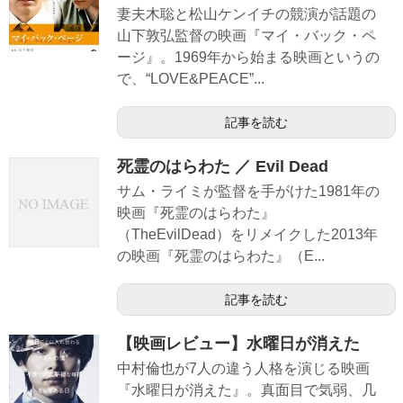
妻夫木聡と松山ケンイチの競演が話題の
山下敦弘監督の映画『マイ・バック・ペ
ージ』。1969年から始まる映画というの
で、“LOVE&PEACE”...
記事を読む
死霊のはらわた ／ Evil Dead
サム・ライミが監督を手がけた1981年の
映画『死霊のはらわた』
（TheEvilDead）をリメイクした2013年
の映画『死霊のはらわた』（E...
記事を読む
【映画レビュー】水曜日が消えた
中村倫也が7人の違う人格を演じる映画
『水曜日が消えた』。真面目で気弱、几