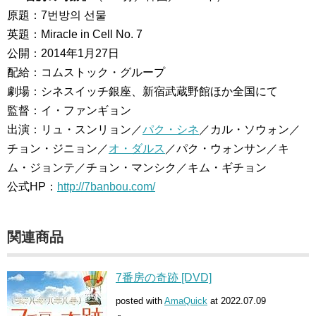
原題：7번방의 선물
英題：Miracle in Cell No. 7
公開：2014年1月27日
配給：コムストック・グループ
劇場：シネスイッチ銀座、新宿武蔵野館ほか全国にて
監督：イ・ファンギョン
出演：リュ・スンリョン／
パク・シネ
／カル・ソウォン／
チョン・ジニョン／
オ・ダルス
／パク・ウォンサン／キ
ム・ジョンテ／チョン・マンシク／キム・ギチョン
公式HP：
http://7banbou.com/
関連商品
7番房の奇跡 [DVD]
posted with
AmaQuick
at 2022.07.09