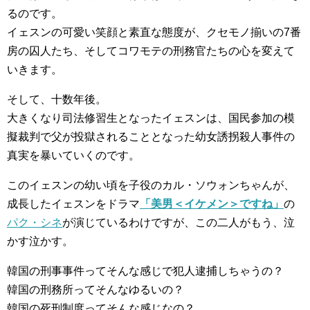
るのです。
イェスンの可愛い笑顔と素直な態度が、クセモノ揃いの7番
房の囚人たち、そしてコワモテの刑務官たちの心を変えて
いきます。
そして、十数年後。
大きくなり司法修習生となったイェスンは、国民参加の模
擬裁判で父が投獄されることとなった幼女誘拐殺人事件の
真実を暴いていくのです。
このイェスンの幼い頃を子役のカル・ソウォンちゃんが、
成長したイェスンをドラマ
「美男＜イケメン＞ですね」
の
パク・シネ
が演じているわけですが、この二人がもう、泣
かす泣かす。
韓国の刑事事件ってそんな感じで犯人逮捕しちゃうの？
韓国の刑務所ってそんなゆるいの？
韓国の死刑制度ってそんな感じなの？