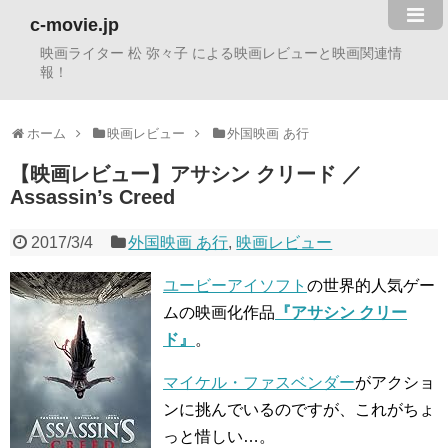
c-movie.jp
映画ライター 松 弥々子 による映画レビューと映画関連情
報！
ホーム
映画レビュー
外国映画 あ行
【映画レビュー】アサシン クリード ／
Assassin’s Creed
2017/3/4
外国映画 あ行
,
映画レビュー
ユービーアイソフト
の世界的人気ゲー
ムの映画化作品
『アサシン クリー
ド』
。
マイケル・ファスベンダー
がアクショ
ンに挑んでいるのですが、これがちょ
っと惜しい…。