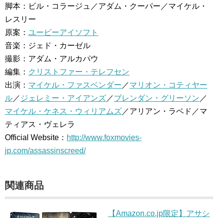
脚本：ビル・コラージュ／アダム・クーパー／マイケル・
レスリー
原案：
ユービーアイソフト
音楽：ジェド・カーゼル
撮影：アダム・アルカパウ
編集：
クリストファー・テレフセン
出演：
マイケル・ファスベンダー
／
マリオン・コティヤー
ル
／
ジェレミー・アイアンズ
／
ブレンダン・グリーソン
／
マイケル・ケネス・ウィリアムズ
／アリアン・ラベド／マ
ティアス・ヴェレラ
Official Website：
http://www.foxmovies-
jp.com/assassinscreed/
関連商品
【Amazon.co.jp限定】アサシ