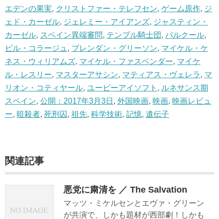
エデンの果実
,
クリストファー・テレフセン
,
ゲーム原作
,
ジ
ェド・カーゼル
,
ジェレミー・アイアンズ
,
ジャスティン・
カーゼル
,
スペイン異端審問
,
テンプル騎士団
,
パルクール
,
ビル・コラージュ
,
ブレンダン・グリーソン
,
マイケル・ケ
ネス・ウィリアムズ
,
マイケル・ファスベンダー
,
マイケ
ル・レスリー
,
マスターアサシン
,
マティアス・ヴェレラ
,
マ
リオン・コティヤール
,
ユービーアイソフト
,
ルネサンス期
スペイン
,
公開：2017年3月3日
,
外国映画
,
映画
,
映画レビュ
ー
,
暗殺者
,
死刑囚
,
祖先
,
科学技術
,
記憶
,
遺伝子
関連記事
悪党に粛清を ／ The Salvation
マッツ・ミケルセンとエヴァ・グリーン
が共演で、しかも題材が西部劇！しかも