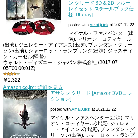
ン クリード 3D & 2D ブルー
レイセット スチールブック仕
様 [Blu-ray]
posted with
AmaQuick
at 2021.12.22
マイケル・ファスベンダー(出
演), マリオン・コティヤール
(出演), ジェレミー・アイアンズ(出演), ブレンダン・グリー
ソン(出演), シャーロット・ランプリング(出演), ジャスティ
ン・カーゼル(監督)
ウォルト・ディズニー・ジャパン株式会社 (2017-07-
05T00:00:01Z)
￥2,322
Amazon.co.jpで詳細を見る
アサシン クリード [AmazonDVDコレ
クション]
posted with
AmaQuick
at 2021.12.22
マイケル・ファスベンダー(出演), マリ
オン・コティヤール(出演), ジェレミ
ー・アイアンズ(出演), ブレンダン・グ
リーソン(出演), シャーロット・ランプ