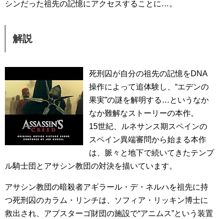
シンだった祖先の記憶にアクセスすることに…。
解説
死刑囚が自分の祖先の記憶をDNA
操作によって追体験し、“エデンの
果実”の謎を解明する…というなか
なか難解なストーリーの本作。
15世紀、ルネサンス期スペインの
スペイン異端審問から始まる本作
は、脈々と地下で続いてきたテンプ
ル騎士団とアサシン教団の対決を描いています。
アサシン教団の暗殺者アギラール・デ・ネルハを祖先に持
つ死刑囚のカラム・リンチは、ソフィア・リッキン博士に
救出され、アブスターゴ財団の施設で“アニムス”という装置