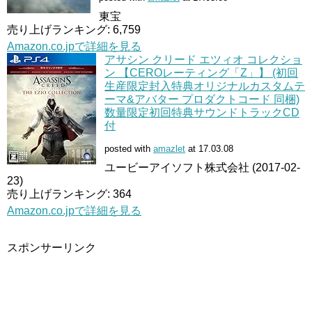
東宝
売り上げランキング: 6,759
Amazon.co.jpで詳細を見る
アサシン クリード エツィオ コレクショ
ン 【CEROレーティング「Z」】 (初回
生産限定封入特典オリジナルカスタムテ
ーマ&アバター プロダクトコード 同梱)
数量限定初回特典サウンドトラックCD
付
posted with
amazlet
at 17.03.08
ユービーアイソフト株式会社 (2017-02-
23)
売り上げランキング: 364
Amazon.co.jpで詳細を見る
スポンサーリンク