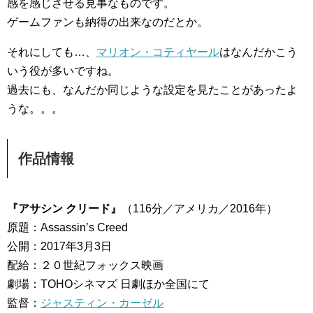
感を感じさせる見事なものです。
ゲームファンも納得の出来なのだとか。
それにしても…、
マリオン・コティヤール
はなんだかこう
いう役が多いですね。
過去にも、なんだか同じような設定を見たことがあったよ
うな。。。
作品情報
『アサシン クリード』
（116分／アメリカ／2016年）
原題：Assassin’s Creed
公開：2017年3月3日
配給：２０世紀フォックス映画
劇場：TOHOシネマズ 日劇ほか全国にて
監督：
ジャスティン・カーゼル