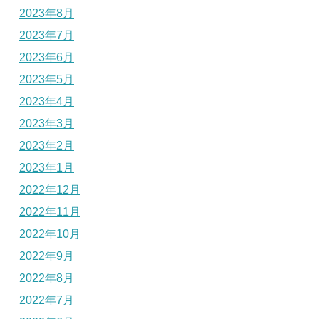
2023年8月
2023年7月
2023年6月
2023年5月
2023年4月
2023年3月
2023年2月
2023年1月
2022年12月
2022年11月
2022年10月
2022年9月
2022年8月
2022年7月