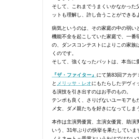
そして、これまでうまくいかなかった
ットも理解し、許し合うことができる
病気というのは、その家庭の中の弱い
機能不全を起こしていた家庭で、一番
の、ダンスコンテストによりこの家族は
くのです。
そして、強くなったパットは、本当に
『ザ・ファイター』
にて第83回アカ
と
メリッサ・レオ
にもたらしたデヴィ
る演技を引き出すのはお手のもの。
テンポも良く、さりげないユーモアも
メ女、ダメ親たちを好きになってしま
本作は主演男優賞、主演女優賞、助演
いう、31年ぶりの快挙を果たしていま
ノミネート＝受賞というわけではない