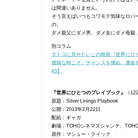
は間違いありません。
そう言えばいつもコワモテ気味なロバ
の。
ダメ親父にダメ男、ダメ女にダメ母親
別コラム
オトコに見せたいこの映画『世界にひ
臆病な時こそ、チャンスを掴め。運命
#3】
『世界にひとつのプレイブック』
（12
原題：Silver Linings Playbook
公開：2013年2月22日
配給：ギャガ
劇場：TOHOシネマズシャンテ、TO
原作：マシュー・クイック