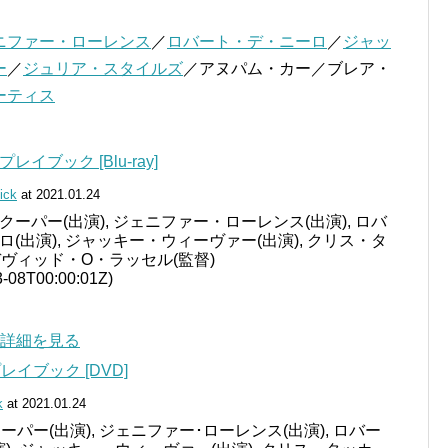
ニファー・ローレンス
／
ロバート・デ・ニーロ
／
ジャッ
ー
／
ジュリア・スタイルズ
／アヌパム・カー／ブレア・
ーティス
イブック [Blu-ray]
ick
at 2021.01.24
ーパー(出演), ジェニファー・ローレンス(出演), ロバ
(出演), ジャッキー・ウィーヴァー(出演), クリス・タ
 デヴィッド・O・ラッセル(監督)
08T00:00:01Z)
jpで詳細を見る
イブック [DVD]
k
at 2021.01.24
パー(出演), ジェニファー･ローレンス(出演), ロバー