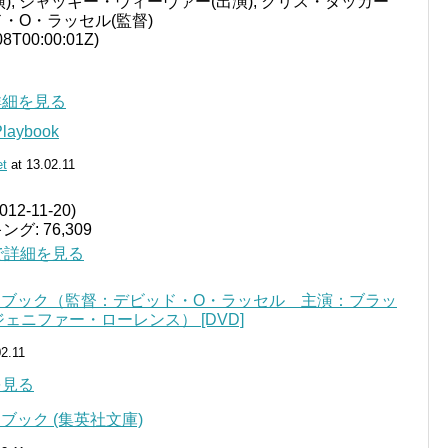
演), ジャッキー・ウィーヴァー(出演), クリス・タッカー
ッド・O・ラッセル(監督)
8T00:00:01Z)
pで詳細を見る
 Playbook
et
at 13.02.11
012-11-20)
: 76,309
jpで詳細を見る
ブック（監督：デビッド・O・ラッセル 主演：ブラッ
ェニファー・ローレンス） [DVD]
02.11
細を見る
ック (集英社文庫)