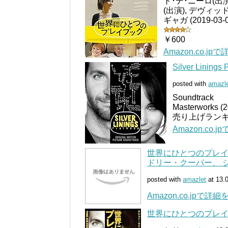
ト･デ･ニーロ(出
(出演), デヴィ
ギャガ (2019-03-0
￥600
Amazon.co.j
Silver Linings
posted with
amazl
Soundtrack
Masterworks (2
売り上げランキング
Amazon.co.
世界にひとつのプレイ
ドリー・クーパー、 ジ
posted with
amazlet
at 13.
Amazon.co.jpで詳
世界にひとつのプレイブ