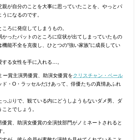
父親が自分のことを大事に思っていたことを、やっとパ
ようになるのです。
ところに発症してしまうもの。
弱かったパットのところに症状が出てしまっていたもの
機能不全を克復し、ひとつの“強い家族”に成長してい
愛する女性を手に入れる…。
デミー賞主演男優賞、助演女優賞を
クリスチャン・ベール
ッド・O・ラッセルだけあって、俳優たちの真情あふれ
たっぷりで、観ている内にどうしようもないダメ男、ダ
うことでしょう。
男優賞、助演女優賞の全演技部門がノミネートされると
す。
ですが、彼ら全員が素敵な演技を見せてくれていること