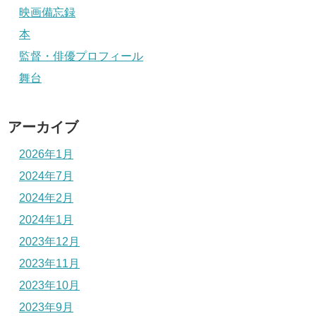
映画備忘録
本
監督・俳優プロフィール
舞台
アーカイブ
2026年1月
2024年7月
2024年2月
2024年1月
2023年12月
2023年11月
2023年10月
2023年9月