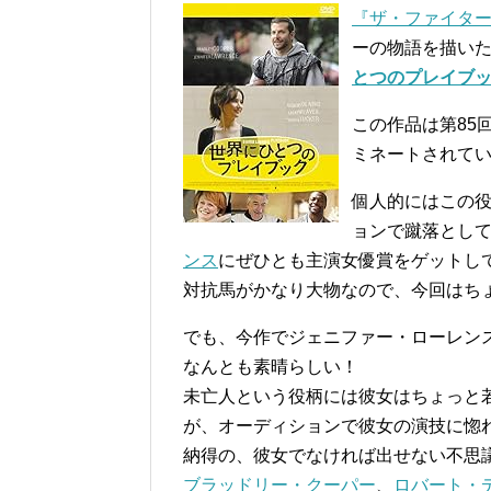
『ザ・ファイタ
ーの物語を描い
とつのプレイブ
この作品は第85
ミネートされて
個人的にはこの
ョンで蹴落とし
ンス
にぜひとも主演女優賞をゲットし
対抗馬がかなり大物なので、今回はち
でも、今作でジェニファー・ローレン
なんとも素晴らしい！
未亡人という役柄には彼女はちょっと
が、オーディションで彼女の演技に惚
納得の、彼女でなければ出せない不思
ブラッドリー・クーパー
、
ロバート・