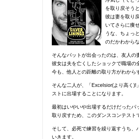
を取り戻そう
彼は妻を取り
いてさらに痩
うな、ちょっ
のだかわから
そんなパットが出会ったのは、友人の
彼女は夫を亡くしたショックで職場の
今も、他人との距離の取り方がわから
そんな二人が、「Excelsior(より
ストに出場することになります。
最初はいやいや出場するだけだったパ
取り戻すため、このダンスコンテスト
そして、必死で練習を繰り返すうち、
いきます。