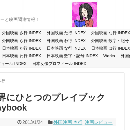
ューと映画関連情報！
外国映画 さ行 INDEX
外国映画 た行 INDEX
外国映画 な行 INDE
外国映画 ら行 INDEX
外国映画 わ行 INDEX
外国映画 数字・記号 I
日本映画 た行 INDEX
日本映画 な行 INDEX
日本映画 は行 INDE
日本映画 わ行 INDEX
日本映画 数字・記号 INDEX
Works
外国
ール INDEX
日本女優プロフィール INDEX
さ行
界にひとつのプレイブック
laybook
2013/1/24
外国映画 さ行
,
映画レビュー