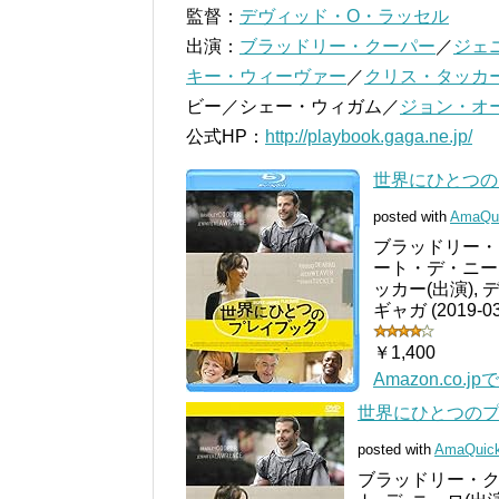
監督：
デヴィッド・O・ラッセル
出演：
ブラッドリー・クーパー
／
ジェ
キー・ウィーヴァー
／
クリス・タッカ
ビー／シェー・ウィガム／
ジョン・オ
公式HP：
http://playbook.gaga.ne.jp/
世界にひとつのプレ
posted with
AmaQu
ブラッドリー・ク
ート・デ・ニーロ
ッカー(出演),
ギャガ (2019-03-
￥1,400
Amazon.co.
世界にひとつのプレ
posted with
AmaQuic
ブラッドリー・クー