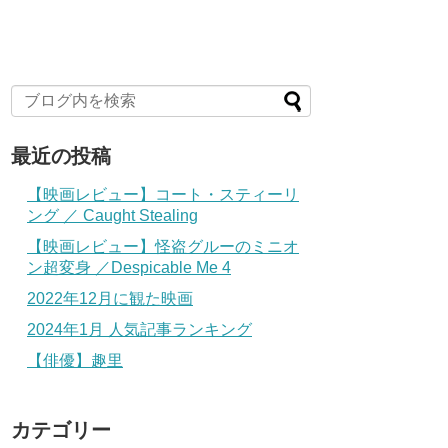
最近の投稿
【映画レビュー】コート・スティーリ
ング ／ Caught Stealing
【映画レビュー】怪盗グルーのミニオ
ン超変身 ／Despicable Me 4
2022年12月に観た映画
2024年1月 人気記事ランキング
【俳優】趣里
カテゴリー