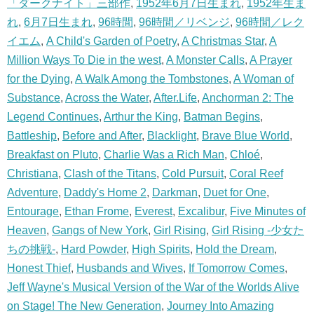
「ダークナイト」三部作
,
1952年6月7日生まれ
,
1952年生ま
れ
,
6月7日生まれ
,
96時間
,
96時間／リベンジ
,
96時間／レク
イエム
,
A Child's Garden of Poetry
,
A Christmas Star
,
A
Million Ways To Die in the west
,
A Monster Calls
,
A Prayer
for the Dying
,
A Walk Among the Tombstones
,
A Woman of
Substance
,
Across the Water
,
After.Life
,
Anchorman 2: The
Legend Continues
,
Arthur the King
,
Batman Begins
,
Battleship
,
Before and After
,
Blacklight
,
Brave Blue World
,
Breakfast on Pluto
,
Charlie Was a Rich Man
,
Chloé
,
Christiana
,
Clash of the Titans
,
Cold Pursuit
,
Coral Reef
Adventure
,
Daddy's Home 2
,
Darkman
,
Duet for One
,
Entourage
,
Ethan Frome
,
Everest
,
Excalibur
,
Five Minutes of
Heaven
,
Gangs of New York
,
Girl Rising
,
Girl Rising -少女た
ちの挑戦-
,
Hard Powder
,
High Spirits
,
Hold the Dream
,
Honest Thief
,
Husbands and Wives
,
If Tomorrow Comes
,
Jeff Wayne's Musical Version of the War of the Worlds Alive
on Stage! The New Generation
,
Journey Into Amazing