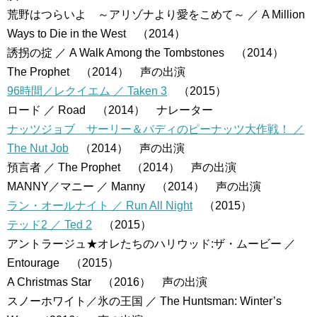
荒野はつらいよ ～アリゾナより愛をこめて～ ／ A Million
Ways to Die in the West （2014）
誘拐の掟 ／ A Walk Among the Tombstones （2014）
The Prophet （2014） 声の出演
96時間／レクイエム ／ Taken 3
（2015）
ロード ／ Road （2014） ナレーター
ナッツジョブ サーリー＆バディのピーナッツ大作戦！ ／
The Nut Job
（2014） 声の出演
預言者 ／ The Prophet （2014） 声の出演
MANNY／マニー ／ Manny （2014） 声の出演
ラン・オールナイト ／ Run All Night
（2015）
テッド2 ／ Ted 2
（2015）
アントラージュ★オレたちのハリウッド:ザ・ムービー ／
Entourage （2015）
A Christmas Star （2016） 声の出演
スノーホワイト／氷の王国 ／ The Huntsman: Winter’s