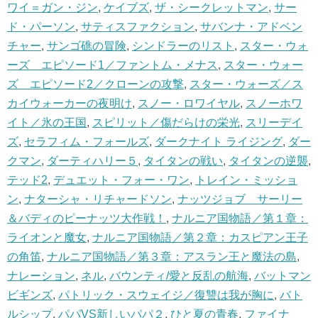
ワイ＝ガン・ジン
,
ケイブズ
,
ザ・シークレットマン
,
サー
ド・パーソン
,
サティスファクション
,
サバンナ・アドベン
チャー
,
サンゴ礁の冒険
,
シンドラーのリスト
,
スター・ウォ
ーズ エピソード1／ファントム・メナス
,
スター・ウォー
ズ エピソード2／クローンの攻撃
,
スター・ウォーズ／ス
カイウォーカーの夜明け
,
スノー・ロワイヤル
,
スノーホワ
イト／氷の王国
,
スピリット／傷だらけの栄光
,
スリーデイ
ズ
,
セラフィム・フォールズ
,
ダークナイト ライジング
,
ダー
クマン
,
ダーティハリー５
,
タイタンの戦い
,
タイタンの逆襲
,
テッド2
,
デュエット・フォー・ワン
,
トレイン・ミッショ
ン
,
ナターシャ・リチャードソン
,
ナッツジョブ サーリー
＆バディのピーナッツ大作戦！
,
ナルニア国物語／第１章：
ライオンと魔女
,
ナルニア国物語／第２章：カスピアン王子
の角笛
,
ナルニア国物語／第３章：アスラン王と魔法の島
,
ナレーション
,
ネル
,
バウンティ/愛と反乱の航海
,
バットマン
ビギンズ
,
パトリック・スウェイジ／復讐は我が胸に
,
バト
ルシップ
,
パパVS新しいパパ２
,
ひと夏の青春
,
ファイナ