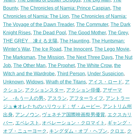
Bounty
,
The Chronicles of Narnia: Prince Caspian
,
The
Chronicles of Narnia: The Lion
,
The Chronicles of Narnia:
The Voyage of the Dawn Treader
,
The Commuter
,
The Dark
Knight Rises
,
The Dead Pool
,
The Good Mother
,
The Grey
,
THE GREY 凍える太陽
,
The Haunting
,
The Huntsman:
Winter's War
,
The Ice Road
,
The Innocent
,
The Lego Movie
,
The Marksman
,
The Mission
,
The Next Three Days
,
The Nut
Job
,
The Other Man
,
The Prophet
,
The White Crow
,
the
Witch and the Wardrobe
,
Third Person
,
Under Suspicion
,
Unknown
,
Widows
,
Wrath of the Titans
,
アイス・ロード
,
ア
クション
,
アクションスター
,
アクション俳優
,
アザーマ
ン -もう一人の男-
,
アスラン
,
アフターライフ
,
アントラー
ジュ★オレたちのハリウッド：ザ・ムービー
,
アントリム州
出身
,
アンノウン
,
ヴェネチア国際映画祭男優賞
,
エクスカリ
バー
,
エベレスト
,
オペレーション・クロマイト
,
ギャング・
オブ・ニューヨーク
,
キングダム・オブ・ヘブン
,
クロエ
,
ク