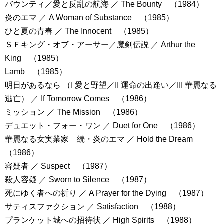
バウンティ／愛と反乱の航海 ／ The Bounty （1984）
炎のエマ ／ A Woman of Substance （1985）
ひと夏の青春 ／ The Innocent （1985）
ＳＦキング・オブ・アーサー／魔剣伝説 ／ Arthur the
King （1985）
Lamb （1985）
明日があるなら （I 愛と野望／II 運命の出逢い／III 華麗なる
逃亡） ／ If Tomorrow Comes （1986）
ミッション ／ The Mission （1986）
デュエット・フォー・ワン ／ Duet for One （1986）
華麗なる女実業家 続・炎のエマ ／ Hold the Dream
（1986）
容疑者 ／ Suspect （1987）
殺人容疑 ／ Sworn to Silence （1987）
死にゆく者への祈り ／ A Prayer for the Dying （1987）
サティスファクション ／ Satisfaction （1988）
プランケット城への招待状 ／ High Spirits （1988）