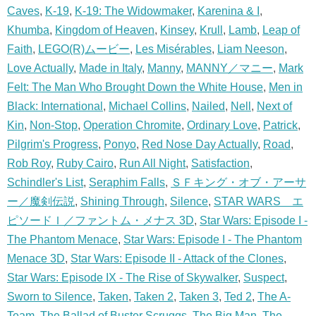
Caves
,
K-19
,
K-19: The Widowmaker
,
Karenina & I
,
Khumba
,
Kingdom of Heaven
,
Kinsey
,
Krull
,
Lamb
,
Leap of
Faith
,
LEGO(R)ムービー
,
Les Misérables
,
Liam Neeson
,
Love Actually
,
Made in Italy
,
Manny
,
MANNY／マニー
,
Mark
Felt: The Man Who Brought Down the White House
,
Men in
Black: International
,
Michael Collins
,
Nailed
,
Nell
,
Next of
Kin
,
Non-Stop
,
Operation Chromite
,
Ordinary Love
,
Patrick
,
Pilgrim's Progress
,
Ponyo
,
Red Nose Day Actually
,
Road
,
Rob Roy
,
Ruby Cairo
,
Run All Night
,
Satisfaction
,
Schindler's List
,
Seraphim Falls
,
ＳＦキング・オブ・アーサ
ー／魔剣伝説
,
Shining Through
,
Silence
,
STAR WARS エ
ピソードＩ／ファントム・メナス 3D
,
Star Wars: Episode I -
The Phantom Menace
,
Star Wars: Episode I - The Phantom
Menace 3D
,
Star Wars: Episode II - Attack of the Clones
,
Star Wars: Episode IX - The Rise of Skywalker
,
Suspect
,
Sworn to Silence
,
Taken
,
Taken 2
,
Taken 3
,
Ted 2
,
The A-
Team
,
The Ballad of Buster Scruggs
,
The Big Man
,
The