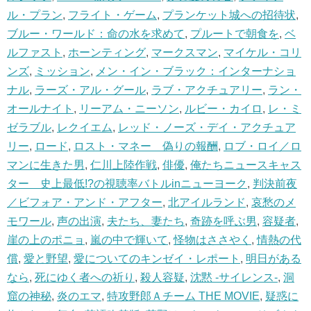
ル・プラン
,
フライト・ゲーム
,
プランケット城への招待状
,
ブルー・ワールド：命の水を求めて
,
プルートで朝食を
,
ベ
ルファスト
,
ホーンティング
,
マークスマン
,
マイケル・コリ
ンズ
,
ミッション
,
メン・イン・ブラック：インターナショ
ナル
,
ラーズ・アル・グール
,
ラブ・アクチュアリー
,
ラン・
オールナイト
,
リーアム・ニーソン
,
ルビー・カイロ
,
レ・ミ
ゼラブル
,
レクイエム
,
レッド・ノーズ・デイ・アクチュア
リー
,
ロード
,
ロスト・マネー 偽りの報酬
,
ロブ・ロイ／ロ
マンに生きた男
,
仁川上陸作戦
,
俳優
,
俺たちニュースキャス
ター 史上最低!?の視聴率バトルinニューヨーク
,
判決前夜
／ビフォア・アンド・アフター
,
北アイルランド
,
哀愁のメ
モワール
,
声の出演
,
夫たち、妻たち
,
奇跡を呼ぶ男
,
容疑者
,
崖の上のポニョ
,
嵐の中で輝いて
,
怪物はささやく
,
情熱の代
償
,
愛と野望
,
愛についてのキンゼイ・レポート
,
明日がある
なら
,
死にゆく者への祈り
,
殺人容疑
,
沈黙 -サイレンス-
,
洞
窟の神秘
,
炎のエマ
,
特攻野郎Ａチーム THE MOVIE
,
疑惑に