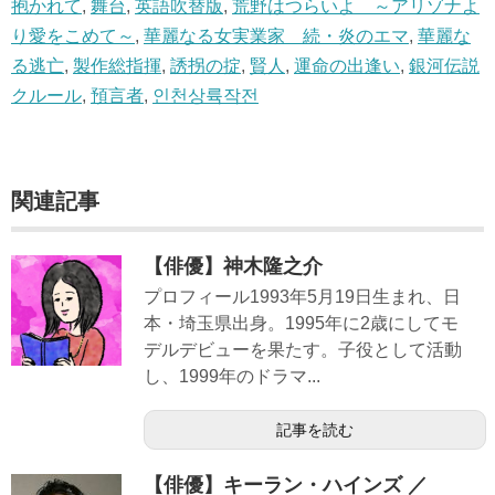
抱かれて
,
舞台
,
英語吹替版
,
荒野はつらいよ ～アリゾナよ
り愛をこめて～
,
華麗なる女実業家 続・炎のエマ
,
華麗な
る逃亡
,
製作総指揮
,
誘拐の掟
,
賢人
,
運命の出逢い
,
銀河伝説
クルール
,
預言者
,
인천상륙작전
関連記事
【俳優】神木隆之介
プロフィール1993年5月19日生まれ、日
本・埼玉県出身。1995年に2歳にしてモ
デルデビューを果たす。子役として活動
し、1999年のドラマ...
記事を読む
【俳優】キーラン・ハインズ ／