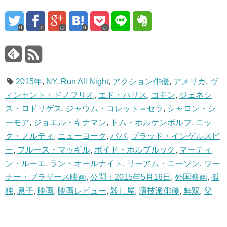
0
0
0
2015年
,
NY
,
Run All Night
,
アクション俳優
,
アメリカ
,
ヴ
ィンセント・ドノフリオ
,
エド・ハリス
,
コモン
,
ジェネシ
ス・ロドリゲス
,
ジャウム・コレット＝セラ
,
シャロン・シ
ーモア
,
ジョエル・キナマン
,
トム・ホルケンボルフ
,
ニッ
ク・ノルティ
,
ニューヨーク
,
パパ
,
ブラッド・インゲルスビ
ー
,
ブルース・マッギル
,
ボイド・ホルブルック
,
マーティ
ン・ルーエ
,
ラン・オールナイト
,
リーアム・ニーソン
,
ワー
ナー・ブラザース映画
,
公開：2015年5月16日
,
外国映画
,
孤
独
,
息子
,
映画
,
映画レビュー
,
殺し屋
,
演技派俳優
,
無双
,
父