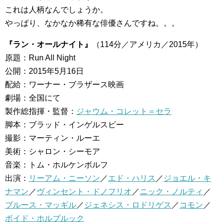
これは人柄なんでしょうか。
やっぱり、なかなか稀有な俳優さんですね。。。
『ラン・オールナイト』
（114分／アメリカ／2015年）
原題：Run All Night
公開：2015年5月16日
配給：ワーナー・ブラザース映画
劇場：全国にて
製作総指揮・監督：
ジャウム・コレット＝セラ
脚本：ブラッド・インゲルスビー
撮影：マーティン・ルーエ
美術：シャロン・シーモア
音楽：トム・ホルケンボルフ
出演：
リーアム・ニーソン
／
エド・ハリス
／
ジョエル・キ
ナマン
／
ヴィンセント・ドノフリオ
／
ニック・ノルティ
／
ブルース・マッギル
／
ジェネシス・ロドリゲス
／
コモン
／
ボイド・ホルブルック