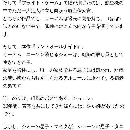
そして
『フライト・ゲーム』
で彼が演じたのは、航空機の
中でただ一人犯人に立ち向かう航空保安官。
どちらの作品でも、リーアムは過去に傷を持ち、（ほぼ）
味方のいない中で、孤独に敵に立ち向かう男を演じていま
す。
そして、本作
『ラン・オールナイト』
。
リーアム・ニーソン演じるジミーは、組織の殺し屋として
生きてきた男。
家庭を犠牲にし、唯一の家族である息子には嫌われ、組織
の若い衆からも軽んじられるアルコールに溺れている初老
の男です。
唯一の友は、組織のボスである、ショーン。
30年間、苦楽を共にしてきた彼らには、深い絆があったの
です。
しかし、ジミーの息子・マイクが、ショーンの息子・ダニ