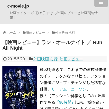
c-movie.jp
映画ライター 松 弥々子 による映画レビューと映画関連情
報！
ホーム
映画レビュー
外国映画 ら行
【映画レビュー】ラン・オールナイト ／ Run
All Night
2015/5/20
外国映画 ら行
,
映画レビュー
齢50を過ぎて、これまでの演技派俳優
のイメージをかなぐり捨て、アクショ
ン俳優にジョブ・チェンジした稀有な
俳優、
リーアム・ニーソン
。
彼の（アクション俳優としての）出世
作である
『96時間』
以来、“娘を命が
けで守る強いパパ”というイメージが