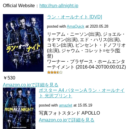
Official Website：
http://run-allnight.jp
ラン・オールナイト [DVD]
posted with
AmaQuick
at 2020.05.28
リーアム・ニーソン(出演), ジョエル・
キナマン(出演), エド・ハリス(出演),
コモン(出演), ビンセント・ドノフリオ
(出演), ジャウム・コレット=セラ(監
督)
ワーナー・ブラザース・ホームエンタ
ーテイメント (2016-04-20T00:00:01Z)
￥530
Amazon.co.jpで詳細を見る
ポスター A4 パターンA ラン・オールナイ
ト 光沢プリント
posted with
amazlet
at 15.05.19
写真フォトスタンド APOLLO
Amazon.co.jpで詳細を見る