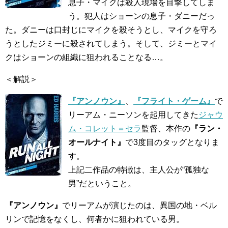
息子・マイクは殺人現場を目撃してしま
う。犯人はショーンの息子・ダニーだっ
た。ダニーは口封じにマイクを殺そうとし、マイクを守ろ
うとしたジミーに殺されてしまう。そして、ジミーとマイ
クはショーンの組織に狙われることなる…。
＜解説＞
『アンノウン』
、
『フライト・ゲーム』
で
リーアム・ニーソンを起用してきた
ジャウ
ム・コレット＝セラ
監督、本作の
『ラン・
オールナイト』
で3度目のタッグとなりま
す。
上記二作品の特徴は、主人公が“孤独な
男”だということ。
『アンノウン』
でリーアムが演じたのは、異国の地・ベル
リンで記憶をなくし、何者かに狙われている男。