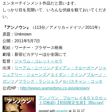
エンターテインメント作品だと思います。
しっかり目を見開いて、いろんな伏線を観ておいてくださ
い。
『アンノウン』
（113分／アメリカ＝ドイツ／2011年）
原題：Unknown
公開：2011年5月7日
配給：ワーナー・ブラザース映画
劇場：新宿ピカデリーほか全国にて
監督：
ジャウム・コレット＝セラ
出演：
リーアム・ニーソン
／
ダイアン・クルーガー
／
ジャ
ニュアリー・ジョーンズ
／
エイダン・クイン
／
ブルーノ・
ガンツ
／
フランク・ランジェラ
／
セバスチャン・コッホ
公式HP：
http://wwws.warnerbros.co.jp/unknown/
アンノウン ブルーレイ＆ＤＶＤセッ
ト(2枚組)【初回限定生産】 [Blu-ray]
posted with
amazlet
at 11.11.17