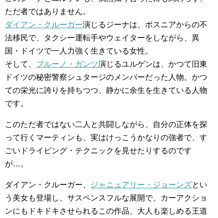
ただ者ではありません。
ダイアン・クルーガー
演じるジーナは、ボスニアからの不
法移民で、タクシー運転手やウェイターをしながら、異
国・ドイツで一人力強く生きている女性。
そして、
ブルーノ・ガンツ
演じるユルゲンは、かつて旧東
ドイツの秘密警察シュタージのメンバーだった人物。かつ
ての栄光に誇りを持ちつつ、静かに余生を生きている人物
です。
このただ者ではない二人と共闘しながら、自分の正体を探
って行くマーティンも、実はけっこうかなりの強者で、す
ごいドライビング・テクニックを見せたりするのです
が…。
ダイアン・クルーガー、
ジャニュアリー・ジョーンズ
とい
う美女も登場し、サスペンスフルな展開で、カーアクショ
ンにもドキドキさせられるこの作品、大人も楽しめる王道