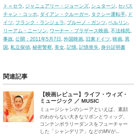
ト＝セラ
,
ジャニュアリー・ジョーンズ
,
シュタージ
,
セバス
チャン・コッホ
,
ダイアン・クルーガー
,
タクシー運転手
,
ド
イツ
,
フランク・ランジェラ
,
ブルーノ・ガンツ
,
ベルリン
,
リーアム・ニーソン
,
ワーナー・ブラザース映画
,
不法移民
,
事故
,
公開：2011年5月7日
,
外国映画
,
旧東ドイツ
,
映画
,
異
国
,
私立探偵
,
秘密警察
,
美女
,
記憶
,
記憶喪失
,
身分証明書
関連記事
【映画レビュー】ライフ・ウィズ・
ミュージック ／ MUSIC
ミュージシャンのシーアといえば、素顔
のわからない大きなリボンとウィッグ、
コンテンポラリーダンスをフューチャー
した「シャンデリア」などのMVが...