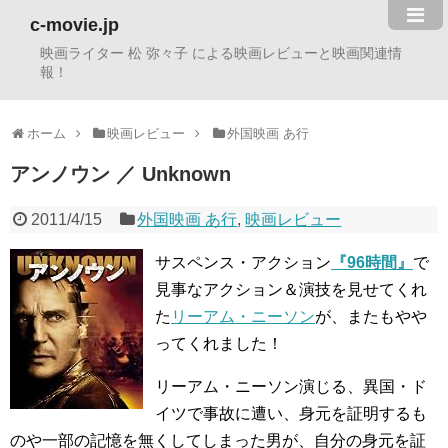
c-movie.jp
映画ライター 松 弥々子 による映画レビューと映画関連情
報！
ホーム
映画レビュー
外国映画 あ行
アンノウン ／ Unknown
2011/4/15
外国映画 あ行
,
映画レビュー
サスペンス・アクション
『96時間』
で
見事なアクション＆演技を見せてくれ
た
リーアム・ニーソン
が、またもやや
ってくれました！
リーアム・ニーソン演じる、異国・ド
イツで事故に遭い、身元を証明するも
のや一部の記憶を無くしてしまった男が、自分の身元を証