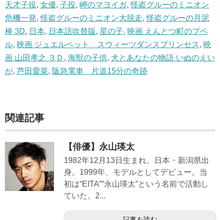
天才子役
,
女優
,
子役
,
岬のマヨイガ
,
怪盗グルーのミニオン
危機一発
,
怪盗グルーのミニオン大脱走
,
怪盗グルーの月泥
棒 3D
,
日本
,
日本語吹替版
,
星の子
,
映画 えんとつ町のプペ
ル
,
映画 ジュエルペット スウィーツダンスプリンセス
,
映
画 山田孝之 ３Ｄ
,
海獣の子供
,
犬とあなたの物語 いぬのえい
が
,
芦田愛菜
,
阪急電車 片道15分の奇跡
関連記事
【俳優】永山瑛太
1982年12月13日生まれ、日本・新潟県出
身。1999年、モデルとしてデビュー。当
初は“EITA”“永山瑛太”という名前で活動し
ていた。2...
記事を読む