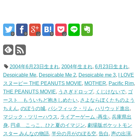
0
0
0
2004年6月23日生まれ
,
2004年生まれ
,
6月23日生まれ
,
Despicable Me
,
Despicable Me 2
,
Despicable me 3
,
I LOVE
スヌーピー THE PEANUTS MOVIE
,
MOTHER
,
Pacific Rim
,
THE PEANUTS MOVIE
,
うさぎドロップ
,
くじけないで
,
ゴ
ースト もういちど抱きしめたい
,
さよならぼくたちのよう
ちえん
,
のぼうの城
,
パシフィック・リム
,
ハリウッド進出
,
マジック・ツリーハウス
,
ライアーゲーム -再生-
,
兵庫県出
身
,
円卓 こっこ、ひと夏のイマジン
,
劇場版ポケットモン
スター みんなの物語
,
半分の月がのぼる空
,
告白
,
声の出演
,