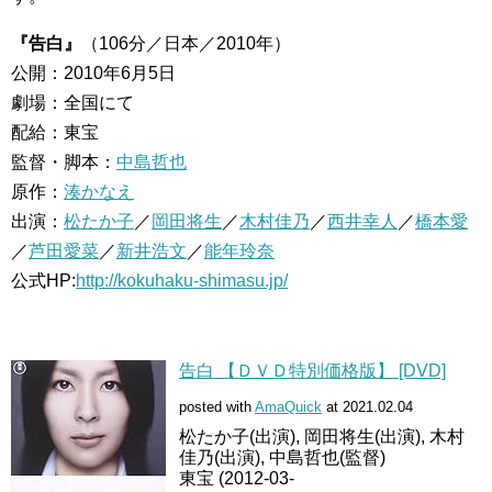
『告白』
（106分／日本／2010年）
公開：2010年6月5日
劇場：全国にて
配給：東宝
監督・脚本：
中島哲也
原作：
湊かなえ
出演：
松たか子
／
岡田将生
／
木村佳乃
／
西井幸人
／
橋本愛
／
芦田愛菜
／
新井浩文
／
能年玲奈
公式HP:
http://kokuhaku-shimasu.jp/
告白 【ＤＶＤ特別価格版】 [DVD]
posted with
AmaQuick
at 2021.02.04
松たか子(出演), 岡田将生(出演), 木村
佳乃(出演), 中島哲也(監督)
東宝 (2012-03-