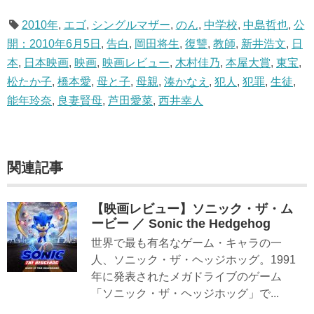
2010年
,
エゴ
,
シングルマザー
,
のん
,
中学校
,
中島哲也
,
公
開：2010年6月5日
,
告白
,
岡田将生
,
復讐
,
教師
,
新井浩文
,
日
本
,
日本映画
,
映画
,
映画レビュー
,
木村佳乃
,
本屋大賞
,
東宝
,
松たか子
,
橋本愛
,
母と子
,
母親
,
湊かなえ
,
犯人
,
犯罪
,
生徒
,
能年玲奈
,
良妻賢母
,
芦田愛菜
,
西井幸人
関連記事
【映画レビュー】ソニック・ザ・ム
ービー ／ Sonic the Hedgehog
世界で最も有名なゲーム・キャラの一
人、ソニック・ザ・ヘッジホッグ。1991
年に発表されたメガドライブのゲーム
「ソニック・ザ・ヘッジホッグ」で...