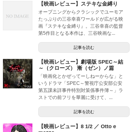
【映画レビュー】ステキな金縛り
オープニングからクラシックでユーモア
たっぷりの三谷幸喜ワールドが広がる映
画『ステキな金縛り』。三谷幸喜の監督
第5作目となる本作は、三谷映画な...
記事を読む
【映画レビュー】劇場版 SPEC～結
～（クローズ） 漸（ゼン）ノ篇
「映画化とかぜってーしねーからな」と
いうドラマ「SPEC～警視庁公安部公安
第五課未詳事件特別対策係事件簿～」ラ
ストでの前フリを華麗に受けて、...
記事を読む
【映画レビュー】8 1/2 ／ Otto e