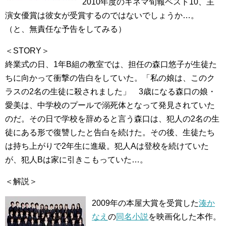
2010年度のキネマ旬報ベスト10、主
演女優賞は彼女が受賞するのではないでしょうか…。
（と、無責任な予告をしてみる）
＜STORY＞
終業式の日、1年B組の教室では、担任の森口悠子が生徒た
ちに向かって衝撃の告白をしていた。「私の娘は、このク
ラスの2名の生徒に殺されました」 3歳になる森口の娘・
愛美は、中学校のプールで溺死体となって発見されていた
のだ。その日で学校を辞めると言う森口は、犯人の2名の生
徒にある形で復讐したと告白を続けた。その後、生徒たち
は持ち上がりで2年生に進級。犯人Aは登校を続けていた
が、犯人Bは家に引きこもっていた…。
＜解説＞
2009年の本屋大賞を受賞した
湊か
なえ
の
同名小説
を映画化した本作。