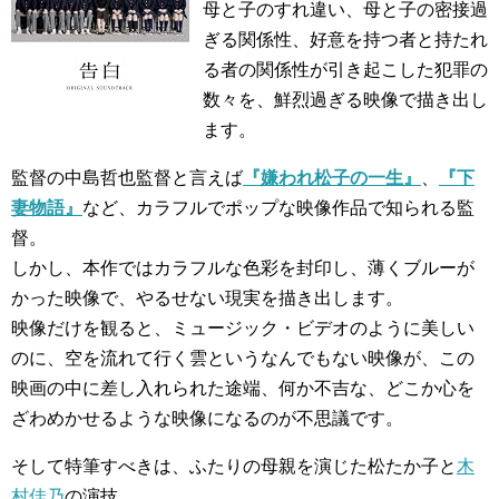
母と子のすれ違い、母と子の密接過
ぎる関係性、好意を持つ者と持たれ
る者の関係性が引き起こした犯罪の
数々を、鮮烈過ぎる映像で描き出し
ます。
監督の中島哲也監督と言えば
『嫌われ松子の一生』
、
『下
妻物語』
など、カラフルでポップな映像作品で知られる監
督。
しかし、本作ではカラフルな色彩を封印し、薄くブルーが
かった映像で、やるせない現実を描き出します。
映像だけを観ると、ミュージック・ビデオのように美しい
のに、空を流れて行く雲というなんでもない映像が、この
映画の中に差し入れられた途端、何か不吉な、どこか心を
ざわめかせるような映像になるのが不思議です。
そして特筆すべきは、ふたりの母親を演じた松たか子と
木
村佳乃
の演技。