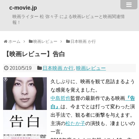
c-movie.jp
映画ライター 松 弥々子 による映画レビューと映画関連情
報！
ホーム
映画レビュー
日本映画 か行
【映画レビュー】告白
2010/5/19
日本映画 か行
,
映画レビュー
久しぶりに、映画を観て息詰まるよう
な感覚を覚えました。
中島哲也
監督の最新作である映画
『告
白』
は、今までとは打って変わった演
出手法で、観る者に衝撃を与えます。
主演の
松たか子
の演技も、凄まじいの
一言。