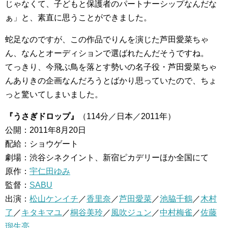
じゃなくて、子どもと保護者のパートナーシップなんだな
ぁ」と、素直に思うことができました。
蛇足なのですが、この作品でりんを演じた芦田愛菜ちゃ
ん、なんとオーディションで選ばれたんだそうですね。
てっきり、今飛ぶ鳥を落とす勢いの名子役・芦田愛菜ちゃ
んありきの企画なんだろうとばかり思っていたので、ちょ
っと驚いてしまいました。
『うさぎドロップ』
（114分／日本／2011年）
公開：2011年8月20日
配給：ショウゲート
劇場：渋谷シネクイント、新宿ピカデリーほか全国にて
原作：
宇仁田ゆみ
監督：
SABU
出演：
松山ケンイチ
／
香里奈
／
芦田愛菜
／
池脇千鶴
／
木村
了
／
キタキマユ
／
桐谷美玲
／
風吹ジュン
／
中村梅雀
／
佐藤
瑠生亮