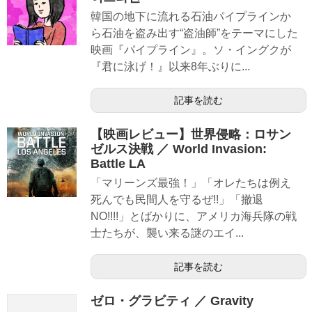
韓国の地下に流れる石油パイプラインか
ら石油を盗み出す“盗油師”をテーマにした
映画『パイプライン』。ソ・イングクが
『君に泳げ！』以来8年ぶりに...
記事を読む
【映画レビュー】世界侵略：ロサン
ゼルス決戦 ／ World Invasion:
Battle LA
「マリーンズ最強！」「オレたちは例え
死んでも民間人を守るぜ!!」「撤退
NO!!!!」とばかりに、アメリカ海兵隊の戦
士たちが、襲い来る謎のエイ...
記事を読む
ゼロ・グラビティ ／ Gravity