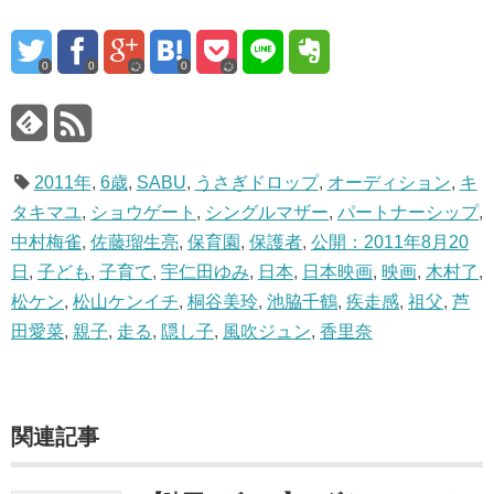
0
0
0
2011年
,
6歳
,
SABU
,
うさぎドロップ
,
オーディション
,
キ
タキマユ
,
ショウゲート
,
シングルマザー
,
パートナーシップ
,
中村梅雀
,
佐藤瑠生亮
,
保育園
,
保護者
,
公開：2011年8月20
日
,
子ども
,
子育て
,
宇仁田ゆみ
,
日本
,
日本映画
,
映画
,
木村了
,
松ケン
,
松山ケンイチ
,
桐谷美玲
,
池脇千鶴
,
疾走感
,
祖父
,
芦
田愛菜
,
親子
,
走る
,
隠し子
,
風吹ジュン
,
香里奈
関連記事