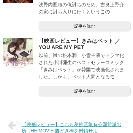
浅野内匠頭の仇討ちのため、吉良上野介
の家に討ち入りに行くというこの...
記事を読む
【映画レビュー】きみはペット ／
YOU ARE MY PET
以前、嵐の松本潤、小雪主演でドラマ化
された小川彌生のベストセラーコミック
「きみはペット」が韓国で映画化されま
した。しかも、ペット人間となるモ...
記事を読む
【映画レビュー】こちら葛飾区亀有公園前派出
所 THE MOVIE 勝どき橋を封鎖せよ！