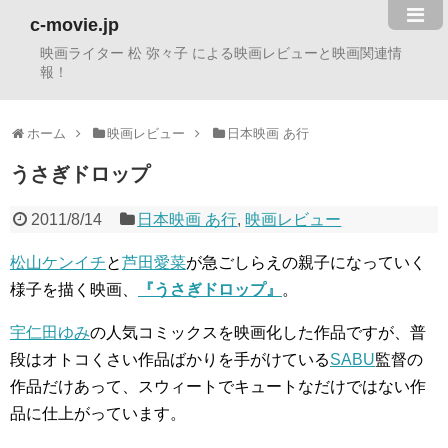
c-movie.jp
映画ライター 松 弥々子 による映画レビューと映画関連情
報！
ホーム
映画レビュー
日本映画 あ行
うさぎドロップ
2011/8/14
日本映画 あ行
,
映画レビュー
松山ケンイチ
と
芦田愛菜
が急ごしらえの親子になっていく
様子を描く映画、
『うさぎドロップ』
。
宇仁田ゆみ
の人気コミックスを映画化した作品ですが、普
段はオトコくさい作品ばかりを手がけている
SABU
監督の
作品だけあって、スウィートでキュートなだけではない作
品に仕上がっています。