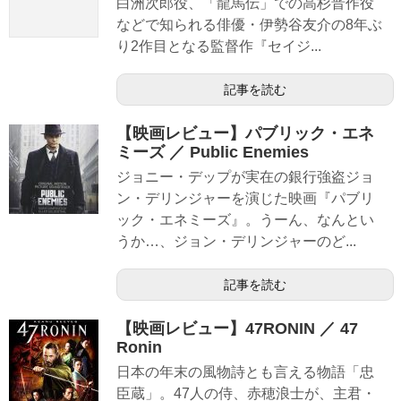
白洲次郎役、「龍馬伝」での高杉晋作役
などで知られる俳優・伊勢谷友介の8年ぶ
り2作目となる監督作『セイジ...
記事を読む
【映画レビュー】パブリック・エネ
ミーズ ／ Public Enemies
ジョニー・デップが実在の銀行強盗ジョ
ン・デリンジャーを演じた映画『パブリ
ック・エネミーズ』。うーん、なんとい
うか…、ジョン・デリンジャーのど...
記事を読む
【映画レビュー】47RONIN ／ 47
Ronin
日本の年末の風物詩とも言える物語「忠
臣蔵」。47人の侍、赤穂浪士が、主君・