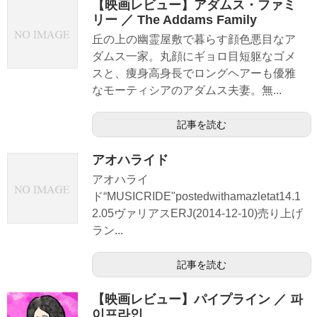
【映画レビュー】アダムス・ファミ
リー ／ The Addams Family
丘の上の幽霊屋敷で暮らす顔色悪目なア
ダムス一家。丸顔にギョロ目短躯なゴメ
スと、痩身高身長でロングヘアーも優雅
なモーティシアのアダムス夫妻。無...
記事を読む
アオハライド
アオハライ
ド“MUSICRIDE"postedwithamazletat14.1
2.05ヴァリアスERJ(2014-12-10)売り上げ
ラン...
記事を読む
【映画レビュー】パイプライン ／ 파
이프라인