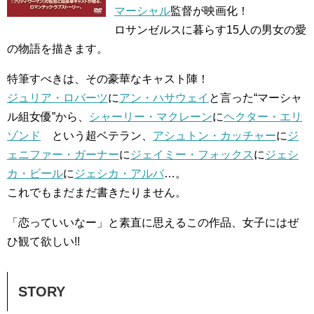
マーシャル
監督が映画化！
ロサンゼルスに暮らす15人の男女の愛
の物語を描きます。
特筆すべきは、その豪華なキャスト陣！
ジュリア・ロバーツ
に
アン・ハサウェイ
と言った“マーシャ
ル組女優”から、
シャーリー・マクレーン
に
ヘクター・エリ
ゾンド
という超ベテラン、
アシュトン・カッチャー
に
ジ
ェニファー・ガーナー
に
ジェイミー・フォックス
に
ジェシ
カ・ビール
に
ジェシカ・アルバ
…。
これでもまだまだ書きたりません。
「恋っていいなー」と素直に思えるこの作品、女子にはぜ
ひ観て欲しい!!
STORY