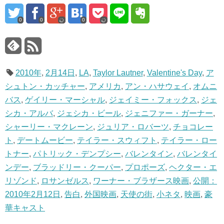
0
0
0
2010年
,
2月14日
,
LA
,
Taylor Lautner
,
Valentine's Day
,
ア
シュトン・カッチャー
,
アメリカ
,
アン・ハサウェイ
,
オムニ
バス
,
ゲイリー・マーシャル
,
ジェイミー・フォックス
,
ジェ
シカ・アルバ
,
ジェシカ・ビール
,
ジェニファー・ガーナー
,
シャーリー・マクレーン
,
ジュリア・ロバーツ
,
チョコレー
ト
,
デートムービー
,
テイラー・スウィフト
,
テイラー・ロー
トナー
,
パトリック・デンプシー
,
バレンタイン
,
バレンタイ
ンデー
,
ブラッドリー・クーパー
,
プロポーズ
,
ヘクター・エ
リゾンド
,
ロサンゼルス
,
ワーナー・ブラザース映画
,
公開：
2010年2月12日
,
告白
,
外国映画
,
天使の街
,
小ネタ
,
映画
,
豪
華キャスト