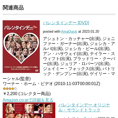
関連商品
バレンタインデー [DVD]
posted with
AmaQuick
at 2023.01.20
アシュトン・カッチャー(出演), ジェニ
ファー・ガーナー(出演), ジェシカ・ア
ルバ(出演), ジェシカ・ビール(出演),
アン・ハサウェイ(出演), テイラー・ス
ウィフト(出演), ブラッドリー・クーパ
ー(出演), ジュリア・ロバーツ(出演),
ジェイミー・フォックス(出演), パトリ
ック・デンプシー(出演), ゲイリー・マ
ーシャル(監督)
ワーナー・ホーム・ビデオ (2010-11-03T00:00:01Z)
￥2,200 (コレクター商品)
Amazon.co.jpで詳細を見る
バレンタインデー オリジナ
ル・サウンドトラック