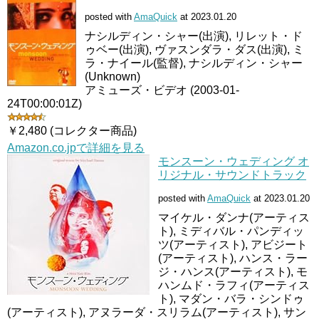
posted with
AmaQuick
at 2023.01.20
ナシルディン・シャー(出演), リレット・ド
ゥベー(出演), ヴァスンダラ・ダス(出演), ミ
ラ・ナイール(監督), ナシルディン・シャー
(Unknown)
アミューズ・ビデオ (2003-01-
24T00:00:01Z)
￥2,480 (コレクター商品)
Amazon.co.jpで詳細を見る
モンスーン・ウェディング オ
リジナル・サウンドトラック
posted with
AmaQuick
at 2023.01.20
マイケル・ダンナ(アーティス
ト), ミディバル・パンディッ
ツ(アーティスト), アビジート
(アーティスト), ハンス・ラー
ジ・ハンス(アーティスト), モ
ハンムド・ラフィ(アーティス
ト), マダン・バラ・シンドゥ
(アーティスト), アヌラーダ・スリラム(アーティスト), サン