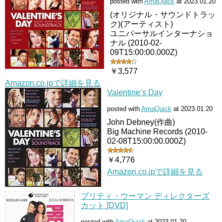
posted with
AmaQuick
at 2023.01.20
(オリジナル・サウンドトラッ
ク)(アーティスト)
ユニバーサルインターナショ
ナル (2010-02-
09T15:00:00.000Z)
￥3,577
Amazon.co.jpで詳細を見る
Valentine’s Day
posted with
AmaQuick
at 2023.01.20
John Debney(作曲)
Big Machine Records (2010-
02-08T15:00:00.000Z)
￥4,776
Amazon.co.jpで詳細を見る
プリティ・ウーマン ディレクターズ
カット [DVD]
posted with
AmaQuick
at 2023.01.20