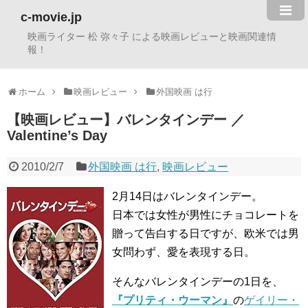
c-movie.jp
映画ライター 松 弥々子 による映画レビューと映画関連情
報！
ホーム
映画レビュー
外国映画 は行
【映画レビュー】バレンタインデー ／
Valentine’s Day
2010/2/7
外国映画 は行
,
映画レビュー
2月14日はバレンタインデー。
日本では女性が男性にチョコレートを
贈って告白する日ですが、欧米では男
女問わず、愛を表現する日。
そんなバレンタインデーの1日を、
『プリティ・ウーマン』
の
ゲイリー・