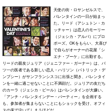
天使の街・ロサンゼルスで、
バレンタインの一日が始まっ
た。リード（アシュトン・カ
ッチャー）は恋人のモーリー
（ジェシカ・アルバ）にプロ
ポーズ。OKをもらい、大喜び
で自らがオーナーの花屋「シ
エナ・ブーケ」に出勤する。
リードの親友ジュリア（ジェニファー・ガーナー）は、バ
ツ一の医者である新しい恋人・ハリソン（パトリック・デ
ンプシー）がサンフランシスコに出張と聞き、バレンタイ
ンを一緒に過ごせないことに不満顔だ。ジュリアの友だち
のカーラ（ジェシカ・ビール）はバレンタインが大嫌い。
「アンチ・バレンタインデー・パーティー」を企画する
も、参加者が集まらないことにもショックを受け、オフィ
スの床で泣いてしまうほどだ。