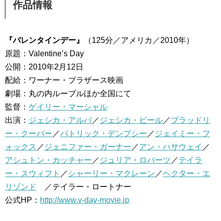
作品情報
『バレンタインデー』
（125分／アメリカ／2010年）
原題：Valentine’s Day
公開：2010年2月12日
配給：ワーナー・ブラザース映画
劇場：丸の内ルーブルほか全国にて
監督：
ゲイリー・マーシャル
出演：
ジェシカ・アルバ
／
ジェシカ・ビール
／
ブラッドリ
ー・クーパー
／
パトリック・デンプシー
／
ジェイミー・フ
ォックス
／
ジェニファー・ガーナー
／
アン・ハサウェイ
／
アシュトン・カッチャー
／
ジュリア・ロバーツ
／
テイラ
ー・スウィフト
／
シャーリー・マクレーン
／
ヘクター・エ
リゾンド
／テイラー・ロートナー
公式HP：
http://www.v-day-movie.jp