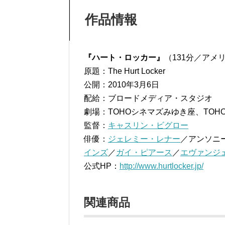
作品情報
『ハート・ロッカー』
（131分／アメリ
原題：The Hurt Locker
公開：2010年3月6日
配給：ブロードメディア・スタジオ
劇場：TOHOシネマズみゆき座、TO
監督：
キャスリン・ビグロー
俳優：
ジェレミー・レナー
／アンソニ
インズ
／
ガイ・ピアース
／
エヴァンジ
公式HP：
http://www.hurtlocker.jp/
関連商品