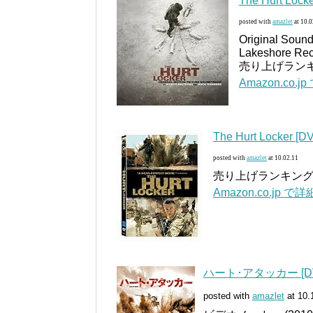
The Hurt Lock
posted with
amazlet
at 10.0
Original Sound
Lakeshore Rec
売り上げランキン
Amazon.co.
The Hurt Locker [DV
posted with
amazlet
at 10.02.11
売り上げランキング: 
Amazon.co.jp 
ハート･アタッカー [D
posted with
amazlet
at 10.