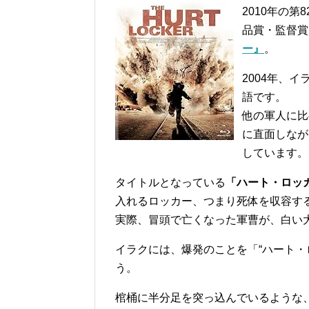
2010年の
品賞・監督賞
ー』
。
2004年、
語です。
他の軍人に比
に直面しなが
しています。
タイトルとなっている
「ハート・ロッカー
入れるロッカー、つまり死体を収容す
実際、冒頭で亡くなった軍曹が、白い
イラクには、爆発のことを「“ハート・
う。
棺桶に半分足を突っ込んでいるような