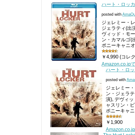
ハート・ロッカー [
posted with
AmaQu
ジェレミー・レナ
ジェラティ(出演
ヴィッド・モース
ン・カマルゴ(出
ポニーキャニオン (2
￥4,990 (コ
Amazon.co.
ハート・ロッカー
posted with
Ama
ジェレミー・レ
ン・ジェラティ
演), デヴィ
ャスリン・ビ
ポニーキャニオン 
￥1,900
Amazon.co