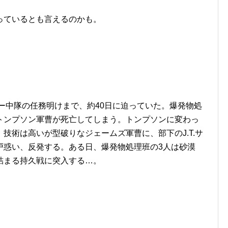
っているとも言えるのかも。
ボー中隊の任務明けまで、約40日に迫っていた。爆発物処
トンプソン軍曹が死亡してしまう。トンプソンに変わっ
技術は高いが型破りなジェームズ軍曹に、部下のJ.T.サ
戸惑い、反発する。ある日、爆発物処理班の3人は砂漠
詰まる持久戦に突入する…。