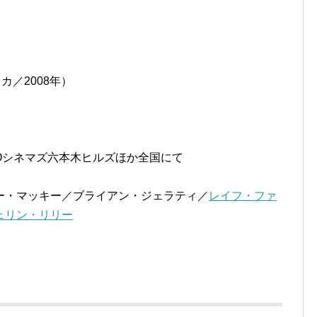
カ／2008年）
HOシネマズ六本木ヒルズほか全国にて
ー・マッキー／ブライアン・ジェラティ／
レイフ・ファ
ェリン・リリー