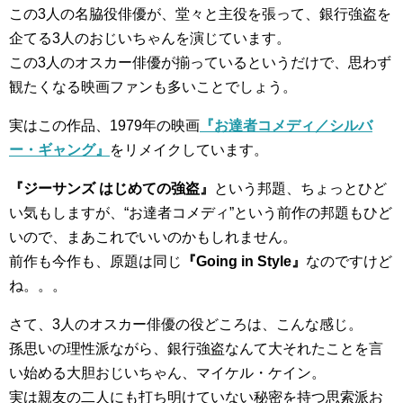
この3人の名脇役俳優が、堂々と主役を張って、銀行強盗を
企てる3人のおじいちゃんを演じています。
この3人のオスカー俳優が揃っているというだけで、思わず
観たくなる映画ファンも多いことでしょう。
実はこの作品、1979年の映画
『お達者コメディ／シルバ
ー・ギャング』
をリメイクしています。
『ジーサンズ はじめての強盗』
という邦題、ちょっとひど
い気もしますが、“お達者コメディ”という前作の邦題もひど
いので、まあこれでいいのかもしれません。
前作も今作も、原題は同じ
『Going in Style』
なのですけど
ね。。。
さて、3人のオスカー俳優の役どころは、こんな感じ。
孫思いの理性派ながら、銀行強盗なんて大それたことを言
い始める大胆おじいちゃん、マイケル・ケイン。
実は親友の二人にも打ち明けていない秘密を持つ思索派お