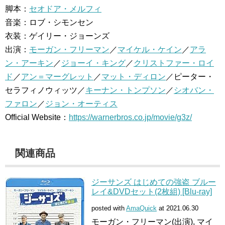
脚本：
セオドア・メルフィ
音楽：ロブ・シモンセン
衣装：ゲイリー・ジョーンズ
出演：
モーガン・フリーマン
／
マイケル・ケイン
／
アラ
ン・アーキン
／
ジョーイ・キング
／
クリストファー・ロイ
ド
／
アン＝マーグレット
／
マット・ディロン
／ピーター・
セラフィノウィッツ／
キーナン・トンプソン
／
シオバン・
ファロン
／
ジョン・オーティス
Official Website：
https://warnerbros.co.jp/movie/g3z/
関連商品
ジーサンズ はじめての強盗 ブルー
レイ&DVDセット(2枚組) [Blu-ray]
posted with
AmaQuick
at 2021.06.30
モーガン・フリーマン(出演), マイ