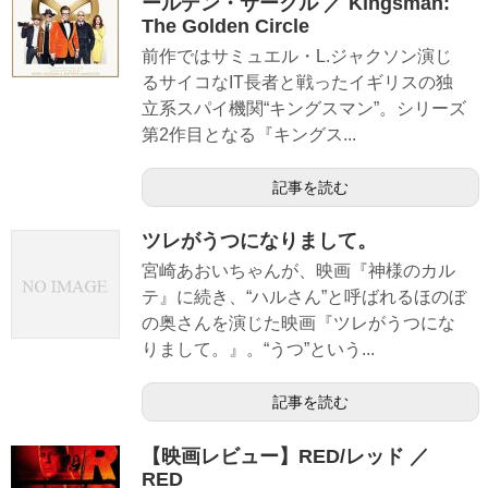
ールデン・サークル ／ Kingsman:
The Golden Circle
前作ではサミュエル・L.ジャクソン演じ
るサイコなIT長者と戦ったイギリスの独
立系スパイ機関“キングスマン”。シリーズ
第2作目となる『キングス...
記事を読む
ツレがうつになりまして。
宮崎あおいちゃんが、映画『神様のカル
テ』に続き、“ハルさん”と呼ばれるほのぼ
の奥さんを演じた映画『ツレがうつにな
りまして。』。“うつ”という...
記事を読む
【映画レビュー】RED/レッド ／
RED