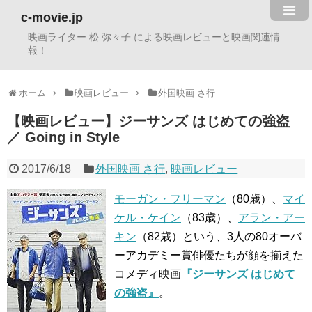
c-movie.jp
映画ライター 松 弥々子 による映画レビューと映画関連情
報！
ホーム
映画レビュー
外国映画 さ行
【映画レビュー】ジーサンズ はじめての強盗
／ Going in Style
2017/6/18
外国映画 さ行
,
映画レビュー
モーガン・フリーマン
（80歳）、
マイ
ケル・ケイン
（83歳）、
アラン・アー
キン
（82歳）という、3人の80オーバ
ーアカデミー賞俳優たちが顔を揃えた
コメディ映画
『ジーサンズ はじめて
の強盗』
。