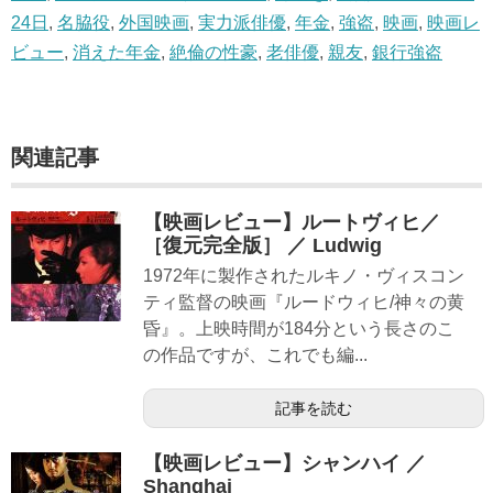
24日
,
名脇役
,
外国映画
,
実力派俳優
,
年金
,
強盗
,
映画
,
映画レ
ビュー
,
消えた年金
,
絶倫の性豪
,
老俳優
,
親友
,
銀行強盗
関連記事
【映画レビュー】ルートヴィヒ／
［復元完全版］ ／ Ludwig
1972年に製作されたルキノ・ヴィスコン
ティ監督の映画『ルードウィヒ/神々の黄
昏』。上映時間が184分という長さのこ
の作品ですが、これでも編...
記事を読む
【映画レビュー】シャンハイ ／
Shanghai