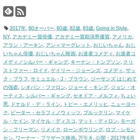
2017年
,
80オーバー
,
80歳
,
82歳
,
83歳
,
Going in Style
,
NY
,
アカデミー賞俳優
,
アカデミー賞助演男優賞
,
アメリカ
,
アラン・アーキン
,
アン＝マーグレット
,
おじいちゃん
,
おじ
いちゃん俳優
,
おじいちゃん映画
,
お達者コメディ
,
お達者コ
メディ／シルバー・ギャング
,
キーナン・トンプソン
,
クリ
ストファー・ロイド
,
ゲイリー・ジョーンズ
,
コメディ
,
ザッ
ク・ブラフ
,
サミュエル・J・ブラウン
,
ジーサンズ はじめて
の強盗
,
シオバン・ファロン
,
ジョーイ・キング
,
ジョン・オ
ーティス
,
シルバー・ギャング
,
セオドア・メルフィ
,
ちょい
悪
,
ドナルド・デ・ライン
,
トビー・エメリッヒ
,
ニューヨー
ク
,
ピーター・セラフィノウィッツ
,
ブルックリン
,
マイケ
ル・ケイン
,
マイケル・ディスコ
,
マット・ディロン
,
モーガ
ン・フリーマン
,
リメイク
,
ローンボウリング
,
ロブ・シモン
セン
,
ワーナー・ブラザース映画
,
万引き
,
公開：2017年6月