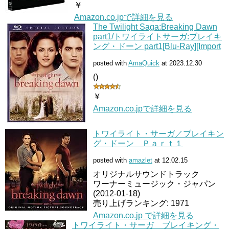
￥
Amazon.co.jpで詳細を見る
The Twilight Saga:Breaking Dawn
part1/トワイライトサーガ:ブレイキ
ング・ドーン part1[Blu-Ray][Import
posted with
AmaQuick
at 2023.12.30
()
￥
Amazon.co.jpで詳細を見る
トワイライト・サーガ／ブレイキン
グ・ドーン Ｐａｒｔ１
posted with
amazlet
at 12.02.15
オリジナルサウンドトラック
ワーナーミュージック・ジャパン
(2012-01-18)
売り上げランキング: 1971
Amazon.co.jp で詳細を見る
トワイライト・サーガ ブレイキング・