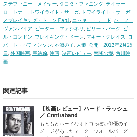
ステファニー・メイヤー
,
ダコタ・ファニング
,
テイラー・
ロートナー
,
トワイライト・サーガ
,
トワイライト・サーガ
／ブレイキング・ドーン Part1
,
ニッキー・リード
,
ハーフ・
ヴァンパイア
,
ピーター・ファシネリ
,
ビリー・バーク
,
ビ
ル・コンドン
,
ブレイキング・ドーン
,
マギー・グレイス
,
ロ
バート・パティンソン
,
不滅の子
,
人狼
,
公開：2012年2月25
日
,
外国映画
,
完結編
,
映画
,
映画レビュー
,
禁断の愛
,
角川映
画
関連記事
【映画レビュー】ハード・ラッシュ
／ Contraband
もともとハードなオトコっぽい俳優のイ
メージがあったマーク・ウォールバーグ