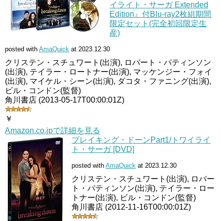
イライト・サーガ Extended
Edition』付Blu-ray2枚組期間
限定セット(完全初回限定生
産)
posted with
AmaQuick
at 2023.12.30
クリステン・スチュワート(出演), ロバート・パティンソン
(出演), テイラー・ロートナー(出演), マッケンジー・フォイ
(出演), マイケル・シーン(出演), ダコタ・ファニング(出演),
ビル・コンドン(監督)
角川書店 (2013-05-17T00:00:01Z)
￥
Amazon.co.jpで詳細を見る
ブレイキング・ドーンPart1/トワイライ
ト・サーガ [DVD]
posted with
AmaQuick
at 2023.12.30
クリステン・スチュワート(出演), ロバー
ト・パティンソン(出演), テイラー・ロー
トナー(出演), ビル・コンドン(監督)
角川書店 (2012-11-16T00:00:01Z)