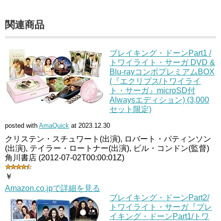
関連商品
ブレイキング・ドーンPart1 /
トワイライト・サーガ DVD &
Blu-rayコンボプレミアムBOX
(『エクリプス/トワイライ
ト・サーガ』microSD付
Alwaysエディション) (3,000
セット限定)
posted with
AmaQuick
at 2023.12.30
クリステン・スチュワート(出演), ロバート・パティンソン
(出演), テイラー・ロートナー(出演), ビル・コンドン(監督)
角川書店 (2012-07-02T00:00:01Z)
￥
Amazon.co.jpで詳細を見る
ブレイキング・ドーンPart2/
トワイライト・サーガ『ブレ
イキング・ドーンPart1/トワ