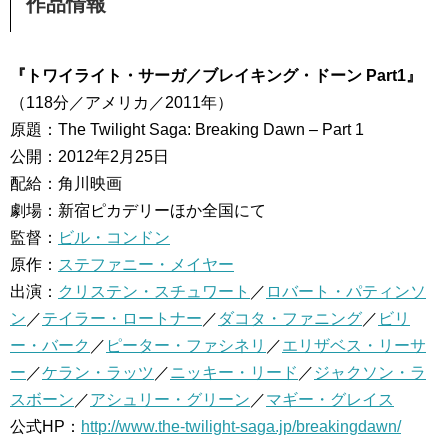
作品情報
『トワイライト・サーガ／ブレイキング・ドーン Part1』
（118分／アメリカ／2011年）
原題：The Twilight Saga: Breaking Dawn – Part 1
公開：2012年2月25日
配給：角川映画
劇場：新宿ピカデリーほか全国にて
監督：
ビル・コンドン
原作：
ステファニー・メイヤー
出演：
クリステン・スチュワート
／
ロバート・パティンソ
ン
／
テイラー・ロートナー
／
ダコタ・ファニング
／
ビリ
ー・バーク
／
ピーター・ファシネリ
／
エリザベス・リーサ
ー
／
ケラン・ラッツ
／
ニッキー・リード
／
ジャクソン・ラ
スボーン
／
アシュリー・グリーン
／
マギー・グレイス
公式HP：
http://www.the-twilight-saga.jp/breakingdawn/