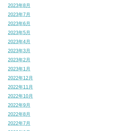
2023年8月
2023年7月
2023年6月
2023年5月
2023年4月
2023年3月
2023年2月
2023年1月
2022年12月
2022年11月
2022年10月
2022年9月
2022年8月
2022年7月