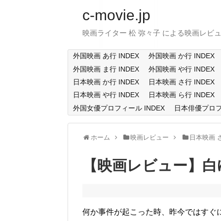
c-movie.jp
映画ライター 松 弥々子 による映画レビ
外国映画 あ行 INDEX
外国映画 か行 INDEX
外国映画 ま行 INDEX
外国映画 や行 INDEX
日本映画 か行 INDEX
日本映画 さ行 INDEX
日本映画 や行 INDEX
日本映画 ら行 INDEX
外国女優プロフィール INDEX
日本俳優プロフィ
ホーム
映画レビュー
日本映画 
【映画レビュー】白
何か事件が起こった時、昨今ではすぐに