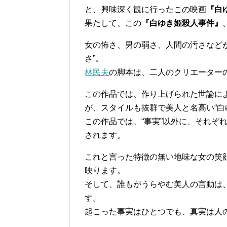
と、興味深く観に行ったこの映画
『白
果たして、この
『白ゆき姫殺人事件』
女の怖さ、男の弱さ、人間の汚さなど
さ”。
林民夫
の脚本は、二人のクリエーター
この作品では、作り上げられた世論に
が、スタイルも抜群で美人と名高い“白
この作品では、“事実”以外に、それぞ
されます。
これと言った特徴の無い地味な女の笑
映ります。
そして、誰もがうらやむ美人の言動は
す。
起こった事実はひとつでも、真実は人