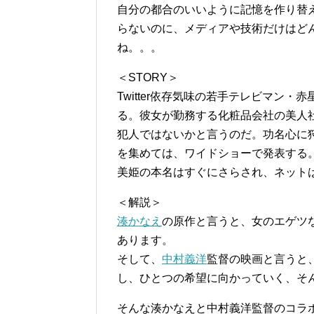
自分の都合のいいように記憶を作り替
らないのに、メディアや技術だけはど
ね。。。
＜STORY＞
Twitter依存気味の若手テレビマン
る。彼女が勤務する化粧品会社の美人
犯人ではないかと言うのだ。功名心に
を集めては、ワイドショーで発表する。し
美姫の本名はすぐにさらされ、ネットは
＜解説＞
湊かなえ
の原作と言うと、女のエゲツ
あります。
そして、
中村義洋
監督の映画と言うと
し、ひとつの希望に向かっていく、そ
そんな湊かなえと中村義洋監督のコラ