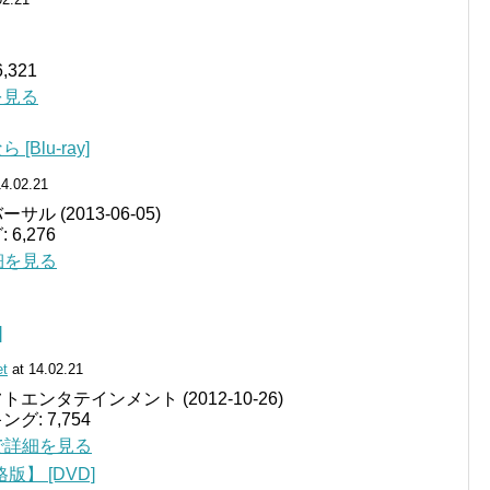
321
細を見る
Blu-ray]
14.02.21
 (2013-06-05)
6,276
詳細を見る
]
et
at 14.02.21
エンタテインメント (2012-10-26)
: 7,754
jpで詳細を見る
】 [DVD]