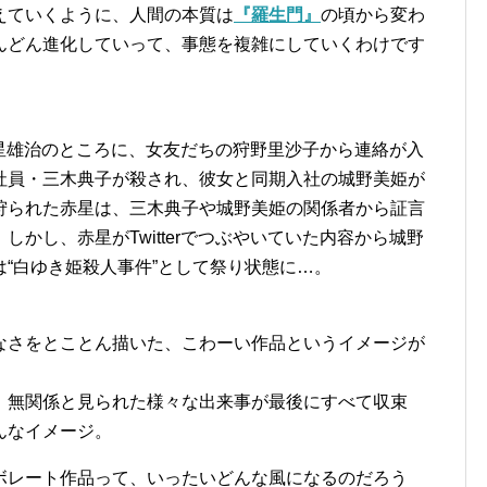
えていくように、人間の本質は
『羅生門』
の頃から変わ
んどん進化していって、事態を複雑にしていくわけです
・赤星雄治のところに、女友だちの狩野里沙子から連絡が入
社員・三木典子が殺され、彼女と同期入社の城野美姫が
狩られた赤星は、三木典子や城野美姫の関係者から証言
かし、赤星がTwitterでつぶやいていた内容から城野
“白ゆき姫殺人事件”として祭り状態に…。
なさをとことん描いた、こわーい作品というイメージが
、無関係と見られた様々な出来事が最後にすべて収束
んなイメージ。
ボレート作品って、いったいどんな風になるのだろう