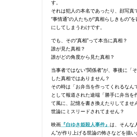
す。
それは犯人の本名であったり、顔写真
“事情通”の人たちが“真相らしきもの
にしてしまうわけです。
でも、その“真相”って本当に真相？
誰が見た真相？
誰がどの角度から見た真相？
当事者ではない“関係者”が、事後に「
した真相ではありません？
その時は「お弁当を作ってくれるなん
として報道された途端「勝手に弁当を
て風に、記憶を書き換えたりしてませ
世論にミスリードされてません？
映画
『白ゆき姫殺人事件』
は、そんな
ん”が作り上げる世論の怖さなどを描い