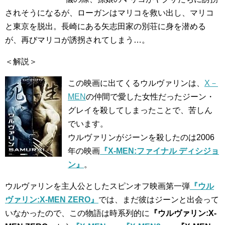
されそうになるが、ローガンはマリコを救い出し、マリコ
と東京を脱出。長崎にある矢志田家の別荘に身を潜める
が、再びマリコが誘拐されてしまう…。
＜解説＞
この映画に出てくるウルヴァリンは、
X－
MEN
の仲間で愛した女性だったジーン・
グレイを殺してしまったことで、苦しん
でいます。
ウルヴァリンがジーンを殺したのは2006
年の映画
『X-MEN:ファイナル ディシジョ
ン』
。
ウルヴァリンを主人公としたスピンオフ映画第一弾
『ウル
ヴァリン:X-MEN ZERO』
では、まだ彼はジーンと出会って
いなかったので、この物語は時系列的に
『ウルヴァリン:X-