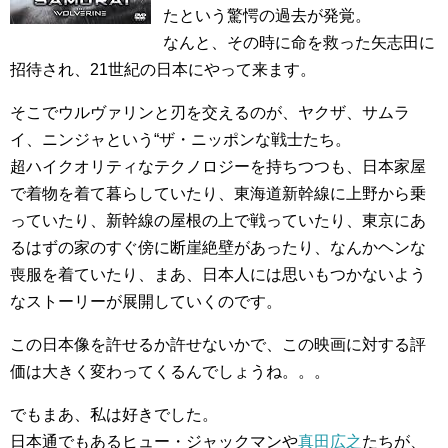
たという驚愕の過去が発覚。
なんと、その時に命を救った矢志田に
招待され、21世紀の日本にやって来ます。
そこでウルヴァリンと刃を交えるのが、ヤクザ、サムラ
イ、ニンジャという“ザ・ニッポンな戦士たち。
超ハイクオリティなテクノロジーを持ちつつも、日本家屋
で着物を着て暮らしていたり、東海道新幹線に上野から乗
っていたり、新幹線の屋根の上で戦っていたり、東京にあ
るはずの家のすぐ傍に断崖絶壁があったり、なんかヘンな
喪服を着ていたり、まあ、日本人には思いもつかないよう
なストーリーが展開していくのです。
この日本像を許せるか許せないかで、この映画に対する評
価は大きく変わってくるんでしょうね。。。
でもまあ、私は好きでした。
日本通でもあるヒュー・ジャックマンや
真田広之
たちが、