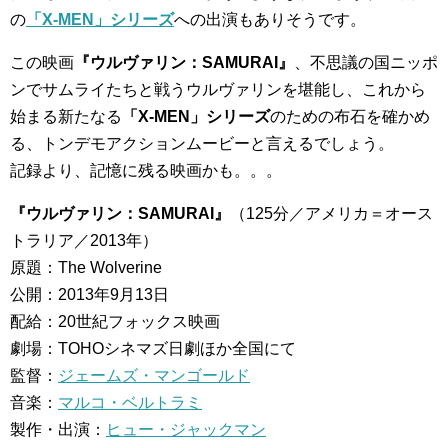
の
「X-MEN」シリーズ
への出演もありそうです。
この映画
『ウルヴァリン：SAMURAI』
、不思議の国ニッポ
ンでサムライたちと戦うウルヴァリンを堪能し、これから
始まる新たなる
「X-MEN」シリーズ
のための布石を確かめ
る、トンデモアクションムービーと言えるでしょう。
記録より、記憶に残る映画かも。。。
『ウルヴァリン：SAMURAI』
（125分／アメリカ＝オース
トラリア／2013年）
原題：The Wolverine
公開：2013年9月13日
配給：20世紀フォックス映画
劇場：TOHOシネマズ日劇ほか全国にて
監督：
ジェームズ・マンゴールド
音楽：
マルコ・ベルトラミ
製作・出演：
ヒュー・ジャックマン