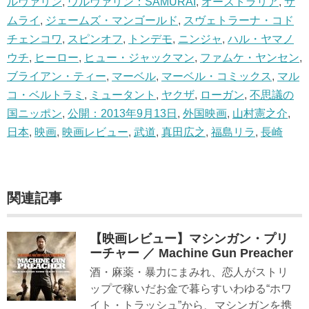
ルヴァリン
,
ウルヴァリン：SAMURAI
,
オーストラリア
,
サ
ムライ
,
ジェームズ・マンゴールド
,
スヴェトラーナ・コド
チェンコワ
,
スピンオフ
,
トンデモ
,
ニンジャ
,
ハル・ヤマノ
ウチ
,
ヒーロー
,
ヒュー・ジャックマン
,
ファムケ・ヤンセン
,
ブライアン・ティー
,
マーベル
,
マーベル・コミックス
,
マル
コ・ベルトラミ
,
ミュータント
,
ヤクザ
,
ローガン
,
不思議の
国ニッポン
,
公開：2013年9月13日
,
外国映画
,
山村憲之介
,
日本
,
映画
,
映画レビュー
,
武道
,
真田広之
,
福島リラ
,
長崎
関連記事
【映画レビュー】マシンガン・プリ
ーチャー ／ Machine Gun Preacher
酒・麻薬・暴力にまみれ、恋人がストリ
ップで稼いだお金で暮らすいわゆる“ホワ
イト・トラッシュ”から、マシンガンを携