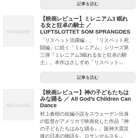
記事を読む
【映画レビュー】ミレニアム3 眠れ
る女と狂卓の騎士 ／
LUFTSLOTTET SOM SPRANGDES
「リスベット活躍編」、「リスベット死
闘編」に続く「ミレニアム」シリーズ第
三弾『ミレニアム3眠れる女と狂卓の騎
士』。本作はさしずめ「リスベット...
記事を読む
【映画レビュー】神の子どもたちは
みな踊る ／ All God’s Children Can
Dance
村上春樹の短編小説をスウェーデン出身
の監督がアメリカで映画化した作品『神
の子どもたちはみな踊る』。阪神大震災
後の日本の物語を、ロサンゼルスを...