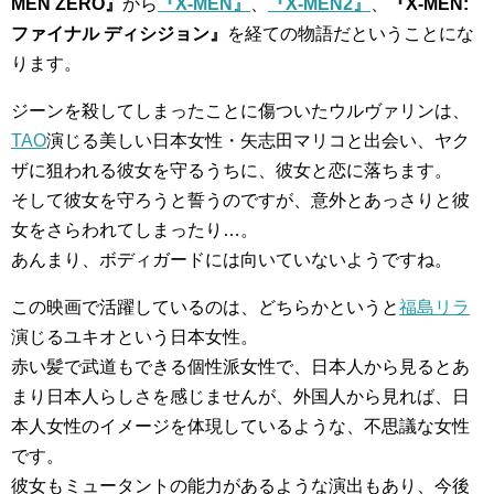
MEN ZERO』
から
『X-MEN』
、
『X-MEN2』
、
『X-MEN:
ファイナル ディシジョン』
を経ての物語だということにな
ります。
ジーンを殺してしまったことに傷ついたウルヴァリンは、
TAO
演じる美しい日本女性・矢志田マリコと出会い、ヤク
ザに狙われる彼女を守るうちに、彼女と恋に落ちます。
そして彼女を守ろうと誓うのですが、意外とあっさりと彼
女をさらわれてしまったり…。
あんまり、ボディガードには向いていないようですね。
この映画で活躍しているのは、どちらかというと
福島リラ
演じるユキオという日本女性。
赤い髪で武道もできる個性派女性で、日本人から見るとあ
まり日本人らしさを感じませんが、外国人から見れば、日
本人女性のイメージを体現しているような、不思議な女性
です。
彼女もミュータントの能力があるような演出もあり、今後