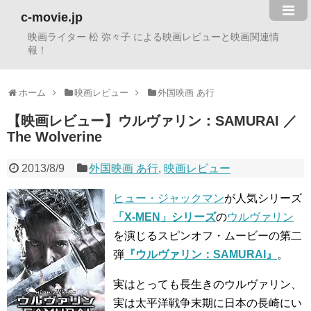
c-movie.jp
映画ライター 松 弥々子 による映画レビューと映画関連情
報！
ホーム
映画レビュー
外国映画 あ行
【映画レビュー】ウルヴァリン：SAMURAI ／
The Wolverine
2013/8/9
外国映画 あ行
,
映画レビュー
ヒュー・ジャックマン
が人気シリーズ
「X-MEN」シリーズ
の
ウルヴァリン
を演じるスピンオフ・ムービーの第二
弾
『ウルヴァリン：SAMURAI』
。
実はとっても長生きのウルヴァリン、
実は太平洋戦争末期に日本の長崎にい