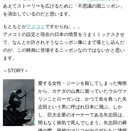
あえてストーリーを広げるために「不思議の国ニッポン」
を演出しているのだと思います。
もともとが
アメコミ
ですからね。。。
アメコミの設定と現在の日本の情景をうまくミックスさせ
て、なんとか許されそうなニッポン像にまで落とし込んだ
のが、この映画に登場するニッポンなのではないかと思い
ます。
＜STORY＞
愛する女性・ジーンを殺してしまった悔恨
から、カナダの山奥に籠っていたウルヴァ
リンことローガンは、かつて命を救った矢
志田という男に呼ばれ日本に飛ぶ。しか
し、巨大企業のオーナーである矢志田は、
間もなく病気で死んでしまう。矢志田の葬
儀の際、孫娘のマリコがヤクザたちに誘拐