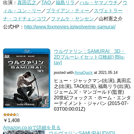
出演：
真田広之
／
TAO
／
福島リラ
／
ハル・ヤマノウチ
／
ウ
ィル・ユン・リー
／
ブライアン・ティー
／
スヴェトラー
ナ・コドチェンコワ
／
ファムケ・ヤンセン
／山村憲之介
公式HP：
http://www.foxmovies.jp/wolverine-samurai/
ウルヴァリン：SAMURAI 3D・
2Dブルーレイセット(2枚組) [Blu-
ray]
posted with
AmaQuick
at 2021.05.14
ヒュー・ジャックマン(出演), 真田広
之(出演), TAO(出演), 福島リラ(出演),
ジェームズ・マンゴールド(監督)
20世紀フォックス・ホーム・エンタ
ーテイメント・ジャパン (2015-07-
03T00:00:01Z)
￥1,408
Amazon.co.jpで詳細を見る
ウルヴァリン:SAMURAI [DVD]