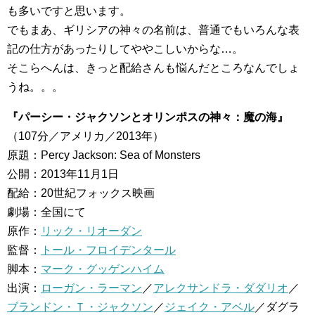
も多いですと思います。
でもまあ、ギリシアの神々の名前は、普通でもいろんな表
記の仕方があったりしてややこしいからな…。
そこらへんは、きっと配給さんも悩んだところなんでしょ
うね。。。
『パーシー・ジャクソンとオリンポスの神々：魔の海』
（107分／アメリカ／2013年）
原題：Percy Jackson: Sea of Monsters
公開：2013年11月1日
配給：20世紀フォックス映画
劇場：全国にて
原作：
リック・リオーダン
監督：
トール・フロイデンタール
脚本：
マーク・グッゲンハイム
出演：
ローガン・ラーマン
／
アレクサンドラ・ダダリオ
／
ブランドン・Ｔ・ジャクソン
／
ジェイク・アベル
／ダグラ