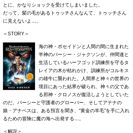
とに、かなりショックを受けてしまいました。
だって、髪の毛があるトゥッチさんなんて、トゥッチさん
に見えないよ…。
＜STORY＞
海の神・ポセイドンと人間の間に生まれた
半神のパーシー・ジャクソンが、仲間達と
生活しているハーフゴッド訓練所を守るタ
レイアの木が枯れかけ、訓練所がコルキス
の雄牛に襲われた。人間界と神々の世界の
境目にあった結界が破られ、神々の父であ
る邪神・クロノスが復活しようとしていた
のだ。パーシーと守護者のグローバー、そしてアテナの
娘・アナベスは、ある預言を聞き、“黄金の羊毛”を手に入れ
るための冒険に魔の海へ出発する…。
＜解説＞