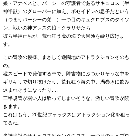
娘・アナベスと、パーシーの守護者であるサキュロス（半
神半獣）のグローバーに加え、ポセイドンの息子だという
（つまりパーシーの弟！）一つ目のキュクロプスのタイソ
ン、戦いの神アレスの娘・クラリサたち。
彼ら半神たちが、荒れ狂う魔の海で大冒険を繰り広げま
す。
この冒険の模様、まさしく遊園地のアトラクションそのも
の。
猛スピードで発信する車で、障害物にぶつかりそうな中を
ギリギリで切り抜けたり、荒れ狂う海の中、渦巻きに飲み
込まれそうになったり…。
三半規管が弱い人は酔ってしまいそうな、激しい冒険が続
きます。
これはもう、20世紀フォックスはアトラクション化を狙っ
てるね。
半神半獣のサキュロスやケンタウロス、一つ目のキュプロ