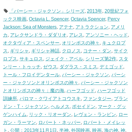
「パーシー・ジャクソン」シリーズ
,
2013年
,
20世紀フォ
ックス映画
,
Octavia L. Spencer
,
Octavia Spencer
,
Percy
Jackson: Sea of Monsters
,
アテナ
,
アトラクション
,
アメリ
カ
,
アレクサンドラ・ダダリオ
,
アレス
,
アンソニー・ヘッド
,
オクタヴィア・スペンサー
,
オリンポスの神々
,
キュクロプ
ス
,
ギリシャ
,
ギリシャ神話
,
クロノス
,
コナー・ダン
,
サイク
ロプス
,
サキュロス
,
ジェイク・アベル
,
シリーズ第2作
,
スタ
ンリー・トゥッチ
,
ゼウス
,
ダグラス・スミス
,
デミゴッド
,
トール・フロイデンタール
,
パーシー・ジャクソン
,
パーシ
ー・ジャクソンとオリンポスの神々
,
パーシー・ジャクソン
とオリンポスの神々：魔の海
,
ハーフゴッド
,
ハーフゴッド
訓練所
,
パロマ・クワイアトコウスキ
,
ファンタジー
,
ブラン
ドン・T・ジャクソン
,
ヘルメス
,
ポセイドン
,
マーク・グッ
ゲンハイム
,
リック・リオーダン
,
レヴェン・ランビン
,
ロー
ガン・ラーマン
,
ロバート・ネッパー
,
ロバート・メイレッ
ト
,
公開：2013年11月1日
,
半神
,
外国映画
,
映画
,
海の神
,
神
,