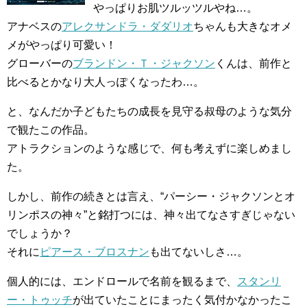
やっぱりお肌ツルッツルやね…。
アナベスの
アレクサンドラ・ダダリオ
ちゃんも大きなオメ
メがやっぱり可愛い！
グローバーの
ブランドン・Ｔ・ジャクソン
くんは、前作と
比べるとかなり大人っぽくなったわ…。
と、なんだか子どもたちの成長を見守る叔母のような気分
で観たこの作品。
アトラクションのような感じで、何も考えずに楽しめまし
た。
しかし、前作の続きとは言え、“パーシー・ジャクソンとオ
リンポスの神々”と銘打つには、神々出てなさすぎじゃない
でしょうか？
それに
ピアース・ブロスナン
も出てないしさ…。
個人的には、エンドロールで名前を観るまで、
スタンリ
ー・トゥッチ
が出ていたことにまったく気付かなかったこ