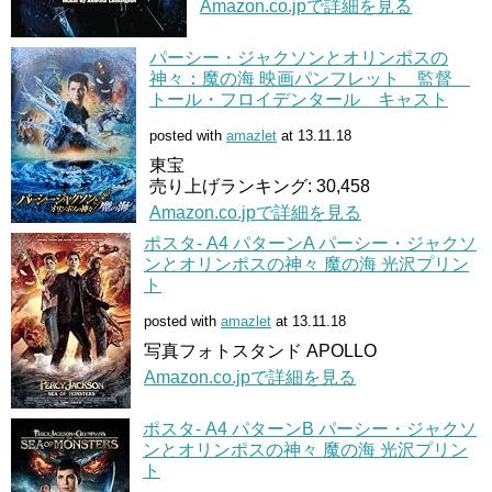
Amazon.co.jpで詳細を見る
パーシー・ジャクソンとオリンポスの
神々：魔の海 映画パンフレット 監督
トール・フロイデンタール キャスト
posted with
amazlet
at 13.11.18
東宝
売り上げランキング: 30,458
Amazon.co.jpで詳細を見る
ポスタ- A4 パターンA パーシー・ジャクソ
ンとオリンポスの神々 魔の海 光沢プリン
ト
posted with
amazlet
at 13.11.18
写真フォトスタンド APOLLO
Amazon.co.jpで詳細を見る
ポスタ- A4 パターンB パーシー・ジャクソ
ンとオリンポスの神々 魔の海 光沢プリン
ト