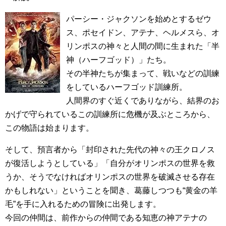
パーシー・ジャクソンを始めとするゼウ
ス、ポセイドン、アテナ、ヘルメスら、オ
リンポスの神々と人間の間に生まれた「半
神（ハーフゴッド）」たち。
その半神たちが集まって、戦いなどの訓練
をしているハーフゴッド訓練所。
人間界のすぐ近くでありながら、結界のお
かげで守られているこの訓練所に危機が及ぶところから、
この物語は始まります。
そして、預言者から「封印された先代の神々の王クロノス
が復活しようとしている」「自分がオリンポスの世界を救
うか、そうでなければオリンポスの世界を破滅させる存在
かもしれない」ということを聞き、葛藤しつつも“黄金の羊
毛”を手に入れるための冒険に出発します。
今回の仲間は、前作からの仲間である知恵の神アテナの