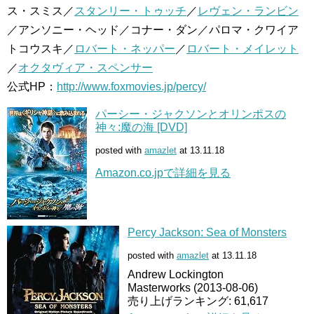
ス・スミス／
スタンリー・トゥッチ
／
レヴェン・ランビン
／アンソニー・ヘッド／コナー・ダン／パロマ・クワイア
トコウスキ／
ロバート・ネッパー
／
ロバート・メイレット
／
オクタヴィア・スペンサー
公式HP：
http://www.foxmovies.jp/percy/
パーシー・ジャクソンとオリンポスの
神々:魔の海 [DVD]
posted with
amazlet
at 13.11.18
Amazon.co.jpで詳細を見る
Percy Jackson: Sea of Monsters
posted with
amazlet
at 13.11.18
Andrew Lockington
Masterworks (2013-08-06)
売り上げランキング: 61,617