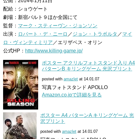
公開：2014年1月11日
配給：ショウゲート
劇場：新宿バルト９ほか全国にて
監督：
マーク・スティーヴン・ジョンソン
出演：
ロバート・デ・ニーロ
／
ジョン・トラボルタ
／
マイ
ロ・ヴィンティミリア
／エリザベス・オリン
公式HP：
http://www.killing-game.jp/
ポスター アクリルフォトスタンド入り A4
パターンB キリングゲーム 光沢プリント
posted with
amazlet
at 14.01.07
写真フォトスタンド APOLLO
Amazon.co.jpで詳細を見る
ポスター A4 パターンA キリングゲーム 光
沢プリント
posted with
amazlet
at 14.01.07