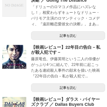
決断 ／ Going The Distance
「ドリューのロマコメ作品にハズレな
し！」相変わらずキュートなドリュー・
バリモア主演のロマンティック・コメデ
ィ、『遠距離恋愛彼女の決断』。まあ...
記事を読む
【映画レビュー】22年目の告白－私
が殺人犯です－
藤原竜也、伊藤英明という二人の俳優が
がっぷり4つに組んで、22年前に起こっ
たある連続殺人事件の顛末を描いた映画
『22年目の告白－私が殺人犯で...
記事を読む
【映画レビュー】ダラス・バイヤー
ズクラブ ／ Dallas Buyers Club