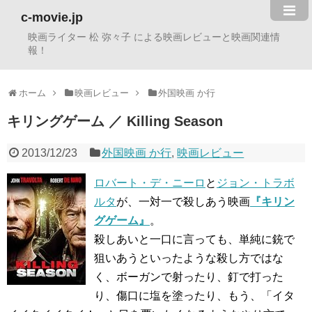
c-movie.jp
映画ライター 松 弥々子 による映画レビューと映画関連情
報！
ホーム
映画レビュー
外国映画 か行
キリングゲーム ／ Killing Season
2013/12/23
外国映画 か行
,
映画レビュー
ロバート・デ・ニーロ
と
ジョン・トラボ
ルタ
が、一対一で殺しあう映画
『キリン
グゲーム』
。
殺しあいと一口に言っても、単純に銃で
狙いあうといったような殺し方ではな
く、ボーガンで射ったり、釘で打った
り、傷口に塩を塗ったり、もう、「イタ