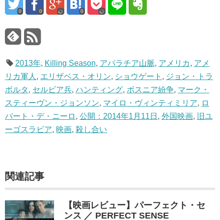
0
0
0
2013年
,
Killing Season
,
アパラチア山脈
,
アメリカ
,
アメ
リカ軍人
,
エリザベス・オリン
,
ショウゲート
,
ジョン・トラ
ボルタ
,
セルビア兵
,
ハンティング
,
ボスニア紛争
,
マーク・
スティーヴン・ジョンソン
,
マイロ・ヴィンティミリア
,
ロ
バート・デ・ニーロ
,
公開：2014年1月11日
,
外国映画
,
旧ユ
ーゴスラビア
,
映画
,
殺し合い
関連記事
【映画レビュー】パーフェクト・セ
ンス ／ PERFECT SENSE