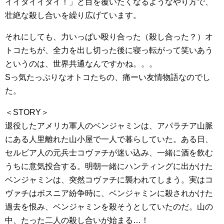
イイタイイタイ！」と目を覆いたくなるようなやり方で、
壮絶な殺し合いを繰り広げています。
それにしても、力いっぱい殴り合った（殺し合った？）オ
トコたちが、全力を出し切った後に寝っ転がって笑いあう
というのは、世界共通なんですかね。。。
Sっ気たっぷりなオトコたちの、痛ーい友情物語なのでし
た。
＜STORY＞
退役したアメリカ軍人のベンジャミンは、アパラチア山脈
にある人里離れた山小屋で一人で暮らしていた。ある日、
セルビア人の元兵士コヴァチが迷い込み、一緒に酒を飲む
うちに意気投合する。明朝一緒にハンティングに出かけた
ベンジャミンは、突然コヴァチに襲われてしまう。実はコ
ヴァチはボスニア紛争時に、ベンジャミンに殺されかけた
過去を恨み、ベンジャミンを殺そうとしていたのだ。山の
中、たった二人の殺し合いが始まる…！