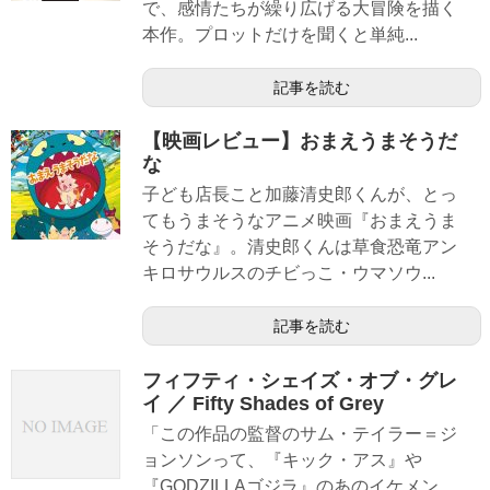
で、感情たちが繰り広げる大冒険を描く
本作。プロットだけを聞くと単純...
記事を読む
【映画レビュー】おまえうまそうだ
な
子ども店長こと加藤清史郎くんが、とっ
てもうまそうなアニメ映画『おまえうま
そうだな』。清史郎くんは草食恐竜アン
キロサウルスのチビっこ・ウマソウ...
記事を読む
フィフティ・シェイズ・オブ・グレ
イ ／ Fifty Shades of Grey
「この作品の監督のサム・テイラー＝ジ
ョンソンって、『キック・アス』や
『GODZILLAゴジラ』のあのイケメン、