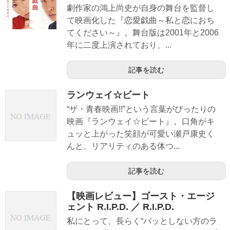
劇作家の鴻上尚史が自身の舞台を監督し
て映画化した『恋愛戯曲～私と恋におち
てください～』。舞台版は2001年と2006
年に二度上演されており、...
記事を読む
ランウェイ☆ビート
“ザ・青春映画!!”という言葉がぴったりの
映画『ランウェイ☆ビート』。口角がキ
ュッと上がった笑顔が可愛い瀬戸康史く
んと、リアリティのある体つ...
記事を読む
【映画レビュー】ゴースト・エージ
ェント R.I.P.D. ／ R.I.P.D.
私にとって、長らく“パッとしない方のラ