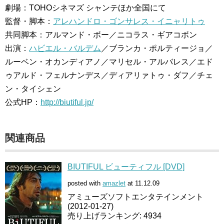
劇場：TOHOシネマズ シャンテほか全国にて
監督・脚本：
アレハンドロ・ゴンサレス・イニャリトゥ
共同脚本：アルマンド・ボー／ニコラス・ギアコボン
出演：
ハビエル・バルデム
／ブランカ・ポルティージョ／
ルーベン・オカンディアノ／マリセル・アルバレス／エド
ゥアルド・フェルナンデス／ディアリァトゥ・ダフ／チェ
ン・タイシェン
公式HP：
http://biutiful.jp/
関連商品
BIUTIFUL ビューティフル [DVD]
posted with
amazlet
at 11.12.09
アミューズソフトエンタテインメント
(2012-01-27)
売り上げランキング: 4934