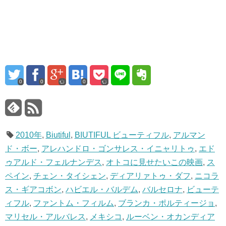
0
0
0
2010年
,
Biutiful
,
BIUTIFUL ビューティフル
,
アルマン
ド・ボー
,
アレハンドロ・ゴンサレス・イニャリトゥ
,
エド
ゥアルド・フェルナンデス
,
オトコに見せたいこの映画
,
ス
ペイン
,
チェン・タイシェン
,
ディアリァトゥ・ダフ
,
ニコラ
ス・ギアコボン
,
ハビエル・バルデム
,
バルセロナ
,
ビューテ
ィフル
,
ファントム・フィルム
,
ブランカ・ポルティージョ
,
マリセル・アルバレス
,
メキシコ
,
ルーベン・オカンディア