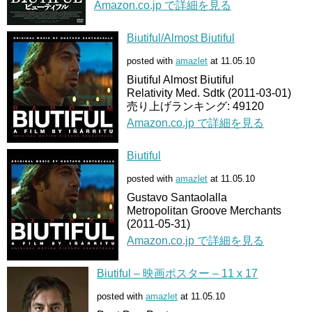
Amazon.co.jp で詳細を見る
Biutiful/Almost Biutiful
posted with
amazlet
at 11.05.10
Biutiful Almost Biutiful
Relativity Med. Sdtk (2011-03-01)
売り上げランキング: 49120
Amazon.co.jp で詳細を見る
Biutiful
posted with
amazlet
at 11.05.10
Gustavo Santaolalla
Metropolitan Groove Merchants
(2011-05-31)
Amazon.co.jp で詳細を見る
Biutiful – 映画ポスター – 11 x 17
posted with
amazlet
at 11.05.10