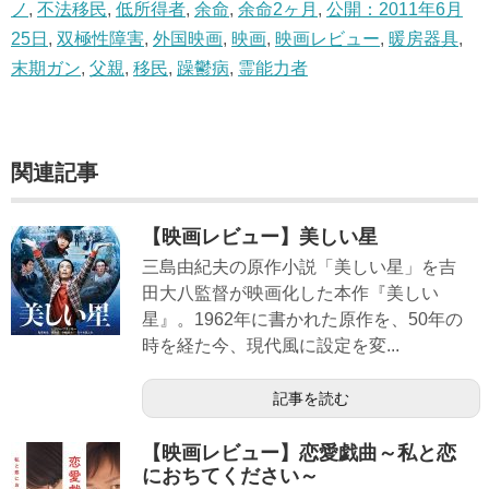
ノ
,
不法移民
,
低所得者
,
余命
,
余命2ヶ月
,
公開：2011年6月
25日
,
双極性障害
,
外国映画
,
映画
,
映画レビュー
,
暖房器具
,
末期ガン
,
父親
,
移民
,
躁鬱病
,
霊能力者
関連記事
【映画レビュー】美しい星
三島由紀夫の原作小説「美しい星」を吉
田大八監督が映画化した本作『美しい
星』。1962年に書かれた原作を、50年の
時を経た今、現代風に設定を変...
記事を読む
【映画レビュー】恋愛戯曲～私と恋
におちてください～