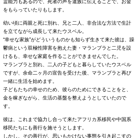
霊能力もあるので、死者の声を遺族に伝えることで、お金
をもらっていたりもします。
幼い頃に両親と死に別れ、兄と二人、非合法な方法で生計
を立てながら成長して来たウスベル。
“幸せな家族”がどういうものかも知らず生きて来た彼は、躁
鬱病という双極性障害を抱えた妻・マランブラと二児を設
けるも、幸せな家庭を作ることができませんでした。
マランブラと別れ、二人の子どもと暮らしていたウスベル
ですが、余命二ヶ月の宣告を受けた後、マランブラと再び
一緒に生活を始めます。
子どもたちの幸せのため、彼らのためにできることをと、
金を稼ぎながら、生活の基盤を整えようとしていたので
す。
彼は、これまで協力し合って来たアフリカ系移民や中国系
移民たちにも善行を施そうとします。
しかし、その善行が、思いもかけない事態を引き起こすの