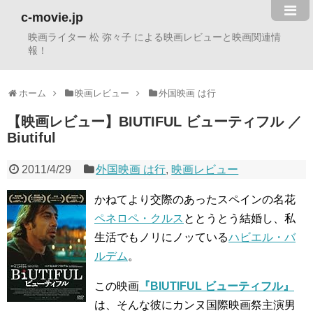
c-movie.jp
映画ライター 松 弥々子 による映画レビューと映画関連情
報！
ホーム
映画レビュー
外国映画 は行
【映画レビュー】BIUTIFUL ビューティフル ／
Biutiful
2011/4/29
外国映画 は行
,
映画レビュー
かねてより交際のあったスペインの名花
ペネロペ・クルス
ととうとう結婚し、私
生活でもノリにノッている
ハビエル・バ
ルデム
。
この映画
『BIUTIFUL ビューティフル』
は、そんな彼にカンヌ国際映画祭主演男