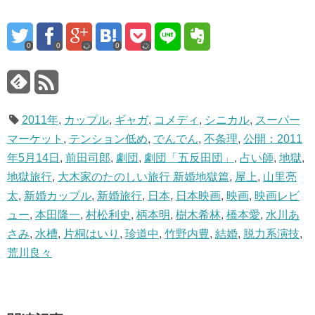
0
0
0
2011年
,
カップル
,
ギャガ
,
コメディ
,
シニカル
,
スーパー
マーケット
,
テンション低め
,
でんでん
,
不条理
,
公開：2011
年5月14日
,
前田司郎
,
劇団
,
劇団「五反田団」
,
占い師
,
地獄
,
地獄旅行
,
大木家のたのしい旅行 新婚地獄篇
,
屋上
,
山里亮
太
,
新婚カップル
,
新婚旅行
,
日本
,
日本映画
,
映画
,
映画レビ
ュー
,
本田隆一
,
村松利史
,
柄本明
,
樹木希林
,
橋本愛
,
水川あ
さみ
,
水槽
,
片桐はいり
,
珍道中
,
竹野内豊
,
結婚
,
脱力系演技
,
荒川良々