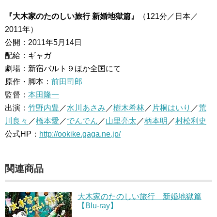
『大木家のたのしい旅行 新婚地獄篇』
（121分／日本／
2011年）
公開：2011年5月14日
配給：ギャガ
劇場：新宿バルト９ほか全国にて
原作・脚本：
前田司郎
監督：
本田隆一
出演：
竹野内豊
／
水川あさみ
／
樹木希林
／
片桐はいり
／
荒
川良々
／
橋本愛
／
でんでん
／
山里亮太
／
柄本明
／
村松利史
公式HP：
http://ookike.gaga.ne.jp/
関連商品
大木家のたのしい旅行 新婚地獄篇
【Blu-ray】