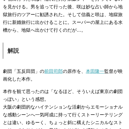
を見かける。男を追って行った後、咲は妙な占い師から地
獄旅行のツアーに勧誘された。そして信義と咲は、地獄旅
行に新婚旅行に出かけることに。スーパーの屋上にある水
槽から、地獄へ出かけて行くのだが…。
解説
劇団「五反田団」の
前田司郎
の原作を、
本田隆一
監督が映
画化した本作。
本作を観て思ったのは「なるほど、そういえば東京の劇団
っぽい」という感想。
大阪の劇団的なハイテンションな活劇からエモーショナル
な感動シーンへ一気呵成に持って行くストーリーテリング
とは違い、ゆるーく、ちょっと斜に構えたシニカルなスト