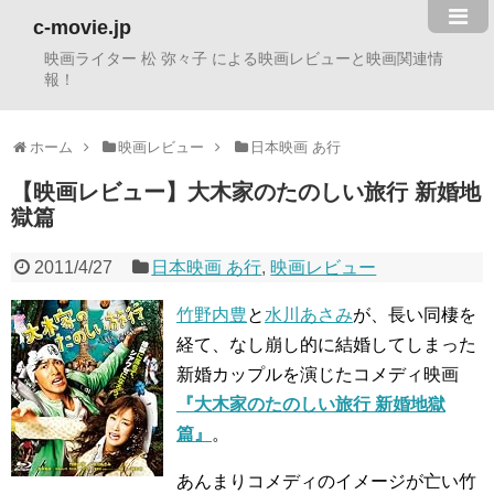
c-movie.jp
映画ライター 松 弥々子 による映画レビューと映画関連情
報！
ホーム
映画レビュー
日本映画 あ行
【映画レビュー】大木家のたのしい旅行 新婚地
獄篇
2011/4/27
日本映画 あ行
,
映画レビュー
竹野内豊
と
水川あさみ
が、長い同棲を
経て、なし崩し的に結婚してしまった
新婚カップルを演じたコメディ映画
『大木家のたのしい旅行 新婚地獄
篇』
。
あんまりコメディのイメージが亡い竹