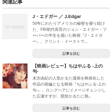
関連記事
J・エドガー ／ J.Edgar
50年にわたりアメリカの秘密を握り続け
た、FBI初代長官のジョン・エドガー・フ
ーバーの半生を描いた映画『J・エドガ
ー』。クリント・イーストウ...
記事を読む
【映画レビュー】ちはやふる -上の
句-
末次由紀の人気かるた漫画を映画化した
作品の前編となる映画『ちはやふる-上の
句-』。ロングヘアにイメージチェンジし
た広瀬すずが、競技かるたに熱...
記事を読む