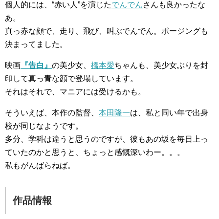
個人的には、“赤い人”を演じた
でんでん
さんも良かったな
あ。
真っ赤な顔で、走り、飛び、叫ぶでんでん。ポージングも
決まってました。
映画
『告白』
の美少女、
橋本愛
ちゃんも、美少女ぶりを封
印して真っ青な顔で登場しています。
それはそれで、マニアには受けるかも。
そういえば、本作の監督、
本田隆一
は、私と同い年で出身
校が同じなようです。
多分、学科は違うと思うのですが、彼もあの坂を毎日上っ
ていたのかと思うと、ちょっと感慨深いわー。。。
私もがんばらねば。
作品情報