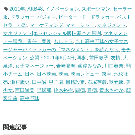
2011年
,
AKB48
,
イノベーション
,
スポーツマン
,
セーラー
服
,
ドラッカー
,
パジャマ
,
ピーター・F・ドラッカー
,
ベスト
セラー小説
,
マーケティング
,
マネージャー
,
マネジメント
,
マネジメント[エッセンシャル版] - 基本と原則
,
マネジメン
トー課題、責任、実践
,
もしドラ
,
もし高校野球の女子マネ
ージャーがドラッカーの「マネジメント」を読んだら
,
モチ
ベーション
,
公開：2011年6月4日
,
再起
,
前田敦子
,
友情
,
大
泉洋
,
女子マネージャー
,
岩崎夏海
,
峯岸みなみ
,
川口春奈
,
弱
小チーム
,
日本
,
日本映画
,
映画
,
映画レビュー
,
東宝
,
池松壮
亮
,
瀬戸康史
,
田中誠
,
甲子園
,
目標設定
,
石塚英彦
,
秋元康
,
美
少女
,
西田尚美
,
野球部
,
鈴木裕樹
,
闘病
,
難病
,
青木さやか
,
顧
客定義
,
高校野球
関連記事