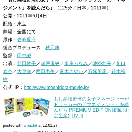
ジメント」を読んだら』
（125分／日本／2011年）
公開：2011年6月4日
配給：東宝
劇場：全国にて
原作：
岩崎夏海
総合プロデュース：
秋元康
監督：
田中誠
出演：
前田敦子
／
瀬戸康史
／
峯岸みなみ
／
池松壮亮
／
川口
春奈
／
大泉洋
／
西田尚美
／
青木さやか
／
石塚英彦
／
鈴木裕
樹
公式HP：
http://www.moshidora-movie.jp/
もし高校野球の女子マネージャーが
ドラッカーの「マネジメント」を読
んだら PREMIUM EDITION(初回限
定生産) [DVD]
posted with
amazlet
at 12.01.27