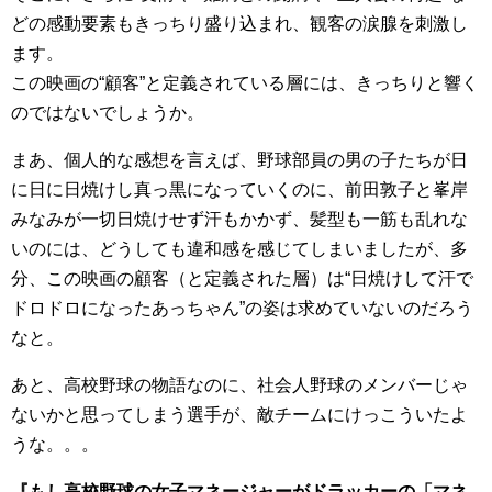
どの感動要素もきっちり盛り込まれ、観客の涙腺を刺激し
ます。
この映画の“顧客”と定義されている層には、きっちりと響く
のではないでしょうか。
まあ、個人的な感想を言えば、野球部員の男の子たちが日
に日に日焼けし真っ黒になっていくのに、前田敦子と峯岸
みなみが一切日焼けせず汗もかかず、髪型も一筋も乱れな
いのには、どうしても違和感を感じてしまいましたが、多
分、この映画の顧客（と定義された層）は“日焼けして汗で
ドロドロになったあっちゃん”の姿は求めていないのだろう
なと。
あと、高校野球の物語なのに、社会人野球のメンバーじゃ
ないかと思ってしまう選手が、敵チームにけっこういたよ
うな。。。
『もし高校野球の女子マネージャーがドラッカーの「マネ