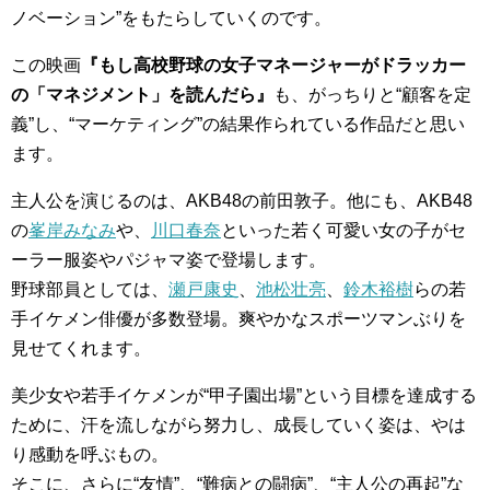
ノベーション”をもたらしていくのです。
この映画
『もし高校野球の女子マネージャーがドラッカー
の「マネジメント」を読んだら』
も、がっちりと“顧客を定
義”し、“マーケティング”の結果作られている作品だと思い
ます。
主人公を演じるのは、AKB48の前田敦子。他にも、AKB48
の
峯岸みなみ
や、
川口春奈
といった若く可愛い女の子がセ
ーラー服姿やパジャマ姿で登場します。
野球部員としては、
瀬戸康史
、
池松壮亮
、
鈴木裕樹
らの若
手イケメン俳優が多数登場。爽やかなスポーツマンぶりを
見せてくれます。
美少女や若手イケメンが“甲子園出場”という目標を達成する
ために、汗を流しながら努力し、成長していく姿は、やは
り感動を呼ぶもの。
そこに、さらに“友情”、“難病との闘病”、“主人公の再起”な