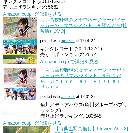
キングレコード (2011-12-21)
売り上げランキング: 5662
Amazon.co.jp で詳細を見る
もし高校野球の女子マネージャーがドラ
ッカーの「マネジメント」を読んだら(通
常版) [DVD]
posted with
amazlet
at 12.01.27
キングレコード (2011-12-21)
売り上げランキング: 2652
Amazon.co.jp で詳細を見る
「もし高校野球の女子マネージャーがド
ラッカーの『マネジメント』を読んだ
ら」Ｏｆｆｉｃｉａｌ Ｖｉｓｕａｌ
Ｂｏｏｋ
posted with
amazlet
at 12.01.27
角川メディアハウス(角川グループパブリ
ッシング)
売り上げランキング: 160345
Amazon.co.jp で詳細を見る
【特典生写真無し】Flower [ACT.3]