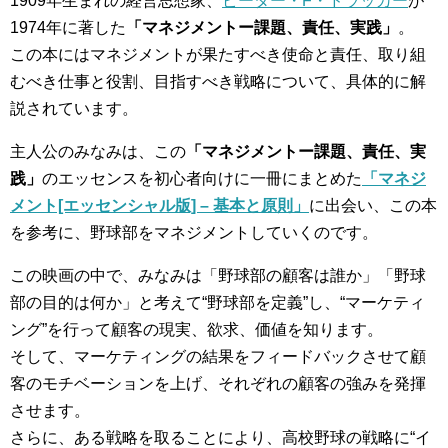
1909年生まれの経営思想家、
ピーター・F・ドラッカー
が
1974年に著した
「マネジメントー課題、責任、実践」
。
この本にはマネジメントが果たすべき使命と責任、取り組
むべき仕事と役割、目指すべき戦略について、具体的に解
説されています。
主人公のみなみは、この
「マネジメントー課題、責任、実
践」
のエッセンスを初心者向けに一冊にまとめた
「マネジ
メント[エッセンシャル版] – 基本と原則」
に出会い、この本
を参考に、野球部をマネジメントしていくのです。
この映画の中で、みなみは「野球部の顧客は誰か」「野球
部の目的は何か」と考えて“野球部を定義”し、“マーケティ
ング”を行って顧客の現実、欲求、価値を知ります。
そして、マーケティングの結果をフィードバックさせて顧
客のモチベーションを上げ、それぞれの顧客の強みを発揮
させます。
さらに、ある戦略を取ることにより、高校野球の戦略に“イ