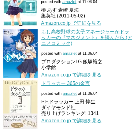
posted with
amazlet
at 11.06.04
椿 あす 岩崎 夏海
集英社 (2011-05-02)
Amazon.co.jp で詳細を見る
もし高校野球の女子マネージャーがドラ
ッカーの『マネジメント』を読んだら (ア
ニメコミック)
posted with
amazlet
at 11.06.04
プロダクションI.G 飯塚裕之
小学館
Amazon.co.jp で詳細を見る
ドラッカー 365の金言
posted with
amazlet
at 11.06.04
P.F.ドラッカー 上田 惇生
ダイヤモンド社
売り上げランキング: 1341
Amazon.co.jp で詳細を見る