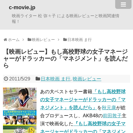
c-movie.jp
映画ライター 松 弥々子 による映画レビューと映画関連情
報！
ホーム
映画レビュー
日本映画 ま行
【映画レビュー】もし高校野球の女子マネージ
ャーがドラッカーの「マネジメント」を読んだ
ら
2011/5/29
日本映画 ま行
,
映画レビュー
あの大ベストセラー書籍
「もし高校野球
の女子マネージャーがドラッカーの「マ
ネジメント」を読んだら」
を
秋元康
が総
合プロデュースし、AKB48の
前田敦子
主
演で映画化した
『もし高校野球の女子マ
ネージャーがドラッカーの「マネジメン