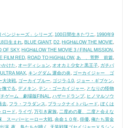
リベンジャーズ」シリーズ
,
100日間生きたワニ
,
1990年9
18日生まれ
,
BLUE GIANT
,
D2
,
HiGH&LOW THE MOVIE
,
D OF SKY
,
HiGH&LOW THE MOVIE 3 / FINAL MISSION
,
E FILM RED
,
ROAD TO HiGH&LOW
,
あゝ、荒野 前篇
,
いかけた
,
オーディション
,
オオカミ少女と黒王子
,
ガチバ
LTRA MAX
,
キングダム 運命の炎
,
ゴーカイジャー ゴ
ー大決戦
,
ゴーカイブルー
,
ゴジラ-1.0
,
ジョー・ギブケン
,
を撫でる
,
デメキン
,
テン・ゴーカイジャー
,
となりの怪物
チゲーム 劇場版FINAL
,
ハザードランプ
,
ヒノマルソウ
過去
,
フラ・フラダンス
,
ブラックナイトパレード
,
ぼくは
トロード
,
ライヴ
,
万引き家族
,
二度めの夏、二度と会えな
隊 スーパーヒーロー大戦
,
余命１０年
,
俳優
,
俺たち賞金
出演
,
夜、鳥たちが啼く
,
天装戦隊ゴセイジャーＶＳシン