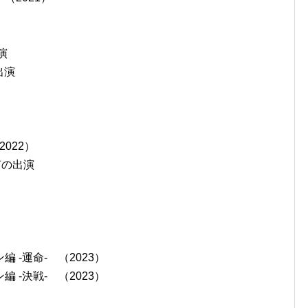
演
出演
022）
 声の出演
-運命- （2023）
-決戦- （2023）