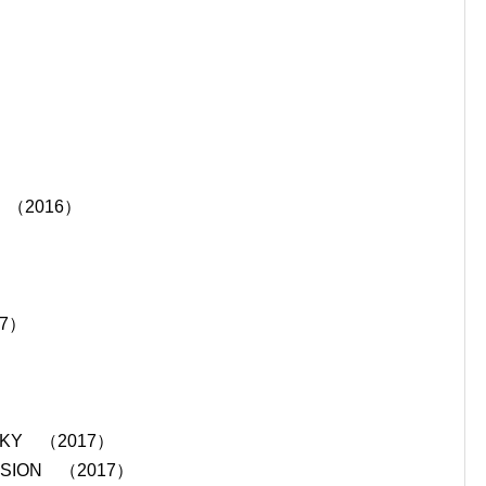
（2016）
7）
 SKY （2017）
MISSION （2017）