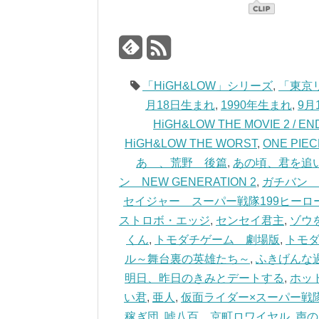
「HiGH&LOW」シリーズ
,
「東京
月18日生まれ
,
1990年生まれ
,
9月
HiGH&LOW THE MOVIE 2 / EN
HiGH&LOW THE WORST
,
ONE PIEC
あゝ、荒野 後篇
,
あの頃、君を追
ン NEW GENERATION 2
,
ガチバン U
セイジャー スーパー戦隊199ヒーロ
ストロボ・エッジ
,
センセイ君主
,
ゾウ
くん
,
トモダチゲーム 劇場版
,
トモダ
ル～舞台裏の英雄たち～
,
ふきげんな
明日、昨日のきみとデートする
,
ホッ
い君
,
亜人
,
仮面ライダー×スーパー戦
稼ぎ団
,
嘘八百 京町ロワイヤル
,
声の