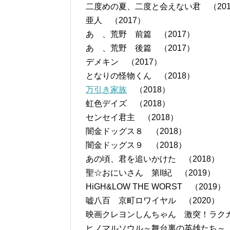
二度めの夏、二度と会えない君 （201
亜人 （2017）
あゝ、荒野 前篇 （2017）
あゝ、荒野 後篇 （2017）
デメキン （2017）
となりの怪物くん （2018）
万引き家族
（2018）
虹色デイズ （2018）
センセイ君主 （2018）
闇金ドッグス８ （2018）
闇金ドッグス９ （2018）
あの頃、君を追いかけた （2018）
聖☆おにいさん 第II紀 （2019）
HiGH&LOW THE WORST （2019）
嘘八百 京町ロワイヤル （2020）
映画クレヨンしんちゃん 激突！ラクガ
ヒノマルソウル～舞台裏の英雄たち～ 